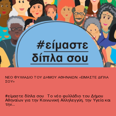
ΝΈΟ ΦΥΛΛΆΔΙΟ ΤΟΥ ΔΉΜΟΥ ΑΘΗΝΑΊΩΝ: «ΕΙΜΑΣΤΕ ΔΙΠΛΑ
ΣΟΥ»
#είμαστε δίπλα σου Το νέο φυλλάδιο του Δήμου
Αθηναίων για την Κοινωνική Αλληλεγγύη, την Υγεία και
την…