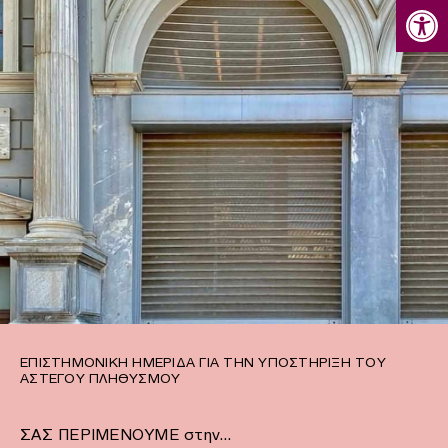
Ανοίξτε
ΕΠΙΣΤΗΜΟΝΙΚΉ ΗΜΕΡΊΔΑ ΓΙΑ ΤΗΝ ΥΠΟΣΤΉΡΙΞΗ ΤΟΥ
ΆΣΤΕΓΟΥ ΠΛΗΘΥΣΜΟΎ
ΣΑΣ ΠΕΡΙΜΕΝΟΥΜΕ στην…