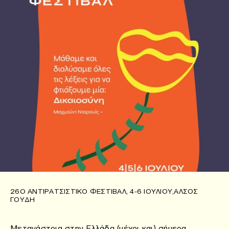
26O ΑΝΤΙΡΑΤΣΙΣΤΙΚΌ ΦΕΣΤΙΒΆΛ, 4-6 ΙΟΥΛΊΟΥ,ΆΛΣΟΣ
ΓΟΥΔΉ
Μετανάστρια στην Ελλάδα (μέχρι και) σήμερα