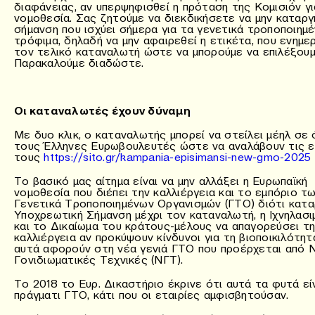
διαφάνειας, αν υπερψηφισθεί η πρόταση της Κομισιόν γι
νομοθεσία. Σας ζητούμε να διεκδικήσετε να μην καταργ
σήμανση που ισχύει σήμερα για τα γενετικά τροποποιημ
τρόφιμα, δηλαδή να μην αφαιρεθεί η ετικέτα, που ενημε
τον τελικό καταναλωτή ώστε να μπορούμε να επιλέξουμ
Παρακαλούμε διαδώστε.
Οι καταναλωτές έχουν δύναμη
Με δυο κλικ, ο καταναλωτής μπορεί να στείλει μέηλ σε
τους Έλληνες Ευρωβουλευτές ώστε να αναλάβουν τις 
τους
https://sito.gr/kampania-episimansi-new-gmo-2025
Το βασικό μας αίτημα είναι να μην αλλάξει η Ευρωπαϊκή
νομοθεσία που διέπει την καλλιέργεια και το εμπόριο τ
Γενετικά Τροποποιημένων Οργανισμών (ΓΤΟ) διότι κατα
Υποχρεωτική Σήμανση μέχρι τον καταναλωτή, η Ιχνηλασ
και το Δικαίωμα του κράτους-μέλους να απαγορεύσει τ
καλλιέργεια αν προκύψουν κίνδυνοι για τη βιοποικιλότητ
αυτά αφορούν στη νέα γενιά ΓΤΟ που προέρχεται από 
Γονιδιωματικές Τεχνικές (ΝΓΤ).
Το 2018 το Ευρ. Δικαστήριο έκρινε ότι αυτά τα φυτά εί
πράγματι ΓΤΟ, κάτι που οι εταιρίες αμφισβητούσαν.