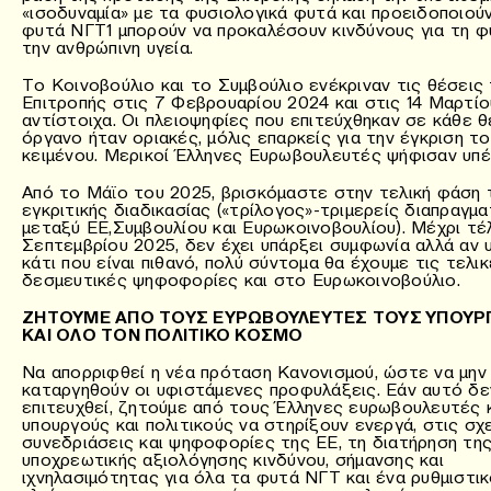
«ισοδυναμία» με τα φυσιολογικά φυτά και προειδοποιούν
φυτά NΓT1 μπορούν να προκαλέσουν κινδύνους για τη φ
την ανθρώπινη υγεία.
Το Κοινοβούλιο και το Συμβούλιο ενέκριναν τις θέσεις
Επιτροπής στις 7 Φεβρουαρίου 2024 και στις 14 Μαρτίο
αντίστοιχα. Οι πλειοψηφίες που επιτεύχθηκαν σε κάθε θ
όργανο ήταν οριακές, μόλις επαρκείς για την έγκριση το
κειμένου. Μερικοί Έλληνες Ευρωβουλευτές ψήφισαν υπέ
Από το Μάϊο του 2025, βρισκόμαστε στην τελική φάση 
εγκριτικής διαδικασίας («τρίλογος»-τριμερείς διαπραγμ
μεταξύ ΕΕ,Συμβουλίου και Ευρωκοινοβουλίου). Μέχρι τέ
Σεπτεμβρίου 2025, δεν έχει υπάρξει συμφωνία αλλά αν 
κάτι που είναι πιθανό, πολύ σύντομα θα έχουμε τις τελι
δεσμευτικές ψηφοφορίες και στο Ευρωκοινοβούλιο.
ΖΗΤΟΥΜΕ ΑΠΟ ΤΟΥΣ ΕΥΡΩΒΟΥΛΕΥΤΕΣ ΤΟΥΣ ΥΠΟΥΡ
ΚΑΙ ΟΛΟ ΤΟΝ ΠΟΛΙΤΙΚΟ ΚΟΣΜΟ
Να απορριφθεί η νέα πρόταση Κανονισμού, ώστε να μην
καταργηθούν οι υφιστάμενες προφυλάξεις. Εάν αυτό δε
επιτευχθεί, ζητούμε από τους Έλληνες ευρωβουλευτές 
υπουργούς και πολιτικούς να στηρίξουν ενεργά, στις σχ
συνεδριάσεις και ψηφοφορίες της ΕΕ, τη διατήρηση τη
υποχρεωτικής αξιολόγησης κινδύνου, σήμανσης και
ιχνηλασιμότητας για όλα τα φυτά ΝΓΤ και ένα ρυθμιστι