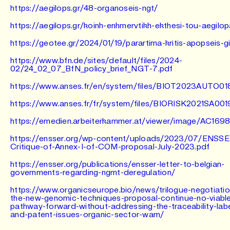
https://aegilops.gr/48-organoseis-ngt/
https://aegilops.gr/koinh-enhmervtikh-ekthesi-tou-aegilop
https://geotee.gr/2024/01/19/parartima-kritis-apopseis-g
https://www.bfn.de/sites/default/files/2024-
02/24_02_07_BfN_policy_brief_NGT-7.pdf
https://www.anses.fr/en/system/files/BIOT2023AUTO01
https://www.anses.fr/fr/system/files/BIORISK2021SA00
https://emedien.arbeiterkammer.at/viewer/image/AC169
https://ensser.org/wp-content/uploads/2023/07/ENSSE
Critique-of-Annex-I-of-COM-proposal-July-2023.pdf
https://ensser.org/publications/ensser-letter-to-belgian-
governments-regarding-ngmt-deregulation/
https://www.organicseurope.bio/news/trilogue-negotiati
the-new-genomic-techniques-proposal-continue-no-viabl
pathway-forward-without-addressing-the-traceability-labe
and-patent-issues-organic-sector-warn/