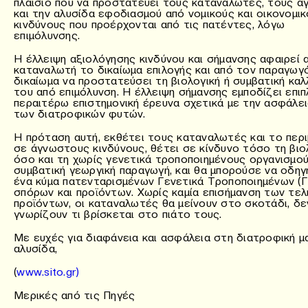
πλαίσιο που να προστατεύει τους καταναλωτές, τους α
και την αλυσίδα εφοδιασμού από νομικούς και οικονομι
κινδύνους που προέρχονται από τις πατέντες, λόγω
επιμόλυνσης.
Η έλλειψη αξιολόγησης κινδύνου και σήμανσης αφαιρεί 
καταναλωτή το δικαίωμα επιλογής και από τον παραγωγ
δικαίωμα να προστατεύσει τη βιολογική ή συμβατική καλ
του από επιμόλυνση. Η έλλειψη σήμανσης εμποδίζει επιπ
περαιτέρω επιστημονική έρευνα σχετικά με την ασφάλε
των διατροφικών φυτών.
Η πρόταση αυτή, εκθέτει τους καταναλωτές και το περ
σε άγνωστους κινδύνους, θέτει σε κίνδυνο τόσο τη βιο
όσο και τη χωρίς γενετικά τροποποιημένους οργανισμο
συμβατική γεωργική παραγωγή, και θα μπορούσε να οδηγ
ένα κύμα πατενταρισμένων Γενετικά Τροποποιημένων (Γ
σπόρων και προϊόντων. Χωρίς καμία επισήμανση των τελ
προϊόντων, οι καταναλωτές θα μείνουν στο σκοτάδι, δε
γνωρίζουν τι βρίσκεται στο πιάτο τους.
Με ευχές για διαφάνεια και ασφάλεια στη διατροφική μ
αλυσίδα,
(
www.sito.gr)
Μερικές από τις Πηγές