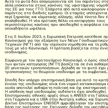
Αυτά τα φυτά δεν απαγορεύονται επί του παρόντος στην
αλλά υπόκεινται στους κανόνες της υφιστάμενης νομοθ
της ΕΕ για τους ΓΤΟ. Ελάχιστα από αυτά κυκλοφορούν 
παρόντος στο διεθνές εμπόριο. Οι εταιρίες υπόσχονται
περί ξηρασίας και κλιματικής αλλαγής, αλλά τίποτα δεν έ
επαληθευθεί. Η νέα πρόταση θέλει να καταργήσει τους
περισσότερους κανόνες πριν αποδειχθεί η ασφάλεια του
οποιαδήποτε ωφέλεια.
Στις 5 Ιουλίου 2023, η Ευρωπαϊκή Επιτροπή κατέθεσε π
Κανονισμού για την εξαίρεση των Νέων Γονιδιωματικών
Τεχνικών (ΝΓΤ) από την ισχύουσα νομοθεσία και τη ρύθ
τους με νέο Κανονισμό. Η πρόταση βασίζεται στην έννο
ισοδυναμίας.
Σύμφωνα με τον προτεινόμενο Κανονισμό, ο όρος «Ισοδ
των φυτών κατηγορίας (ΝΓΤ1) βασίζεται σε ένα αυθαίρ
20 γενετικών τροποποιήσεων. Δηλαδή αν το φυτό έχει 
τροποποιήσεις το θεωρούν ισοδύναμο με τα συμβατικά,.
Επειδή δεν υπάρχει επιστημονική βάση για αυτό το κριτή
έννοια της ισοδυναμίας είναι ένα νομικό κατασκεύασμα 
ουσία αποτελεί αυθαίρετη πολιτική και όχι επιστημονική 
Η υπόθεση περί ισοδυναμίας ουδέποτε έχει αποδειχθεί.
Επιστημονικές εθνικές αρχές όπως η ANSES στη Γαλλία
στη Γερμανία και η UBA στην Αυστρία, καθώς και Ευρωπ
Δίκτυο Επιστημόνων ENSSER αμφισβήτησαν την επιστημ
βάση της πρότασης της Επιτροπής δηλαδή την υποτιθέμ