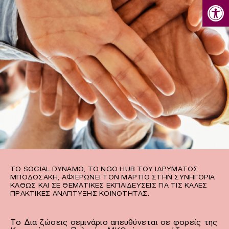
Ανοίξτε
ΤΟ SOCIAL DYNAMO, ΤΟ NGO HUB ΤΟΥ ΙΔΡΎΜΑΤΟΣ
ΜΠΟΔΟΣΆΚΗ, ΑΦΙΕΡΏΝΕΙ ΤΟΝ ΜΆΡΤΙΟ ΣΤΗΝ ΣΥΝΗΓΟΡΊΑ
ΚΑΘΏΣ ΚΑΙ ΣΕ ΘΕΜΑΤΙΚΈΣ ΕΚΠΑΙΔΕΎΣΕΙΣ ΓΙΑ ΤΙΣ ΚΑΛΈΣ
ΠΡΑΚΤΙΚΈΣ ΑΝΆΠΤΥΞΗΣ ΚΟΙΝΌΤΗΤΑΣ.
Το Δια ζώσεις σεμινάριο απευθύνεται σε φορείς της