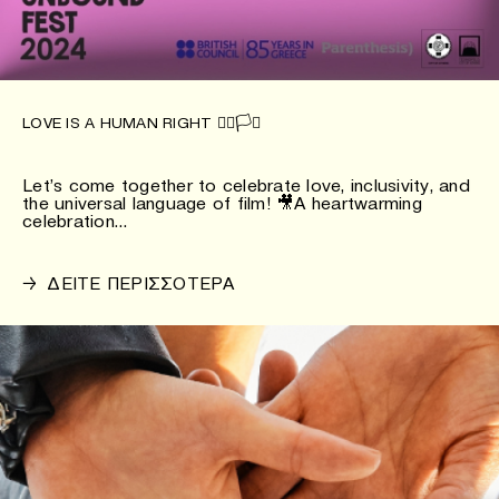
LOVE IS A HUMAN RIGHT 🏳️‍🌈🏳️‍⚧️
Let’s come together to celebrate love, inclusivity, and
the universal language of film! 🎥A heartwarming
celebration…
→
ΔΕΙΤΕ ΠΕΡΙΣΣΟΤΕΡΑ