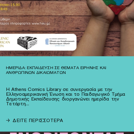
ΗΜΕΡΊΔΑ: ΕΚΠΑΊΔΕΥΣΗ ΣΕ ΘΈΜΑΤΑ ΕΙΡΉΝΗΣ ΚΑΙ
ΑΝΘΡΏΠΙΝΩΝ ΔΙΚΑΙΩΜΆΤΩΝ
Η Athens Comics Library σε συνεργασία με την
Ελληνοαμερικανική Ένωση και το Παιδαγωγικό Τμήμα
Δημοτικής Εκπαίδευσης διοργανώνει ημερίδα την
Τετάρτη…
→
ΔΕΙΤΕ ΠΕΡΙΣΣΟΤΕΡΑ