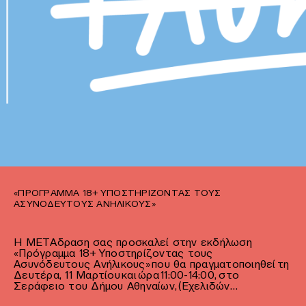
«ΠΡΌΓΡΑΜΜΑ 18+ ΥΠΟΣΤΗΡΊΖΟΝΤΑΣ ΤΟΥΣ
ΑΣΥΝΌΔΕΥΤΟΥΣ ΑΝΉΛΙΚΟΥΣ»
Η ΜΕΤΑδραση σας προσκαλεί στην εκδήλωση
«Πρόγραμμα 18+ Υποστηρίζοντας τους
Ασυνόδευτους Ανήλικους» που θα πραγματοποιηθεί τη
Δευτέρα, 11 Μαρτίου και ώρα 11:00-14:00, στο
Σεράφειο του Δήμου Αθηναίων, (Εχελιδών…