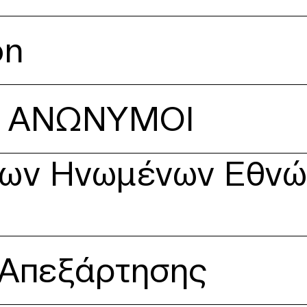
on
Ι ΑΝΩΝΥΜΟΙ
θνών για τα Παιδιά
των Ηνωμένων Εθνών
 Απεξάρτησης