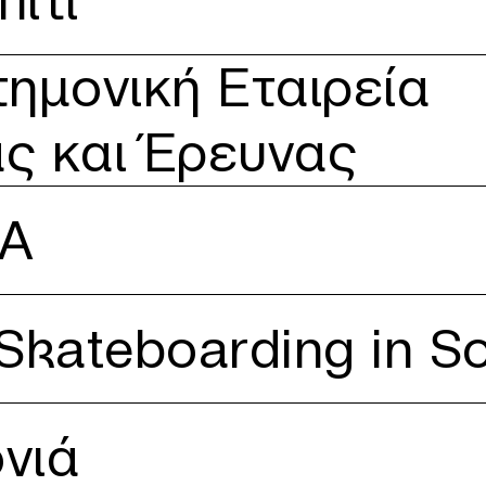
ίτι
ία Μουσικοθεραπείας και Έρευνας
ημονική Εταιρεία
ς και Έρευνας
ΔΑ
Solidarity
kateboarding in Sol
ονιά