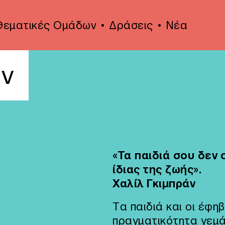
Θεματικές Ομάδων
Δράσεις
Νέα
ν
«Τα παιδιά σου δεν σ
ίδιας της ζωής».
Χαλίλ Γκιμπράν
Τα παιδιά και οι έφη
πραγματικότητα γεμά