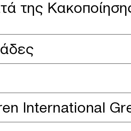
ησης του Παιδιού
κατά της Κακοποίηση
άδες
l Greece
ren International Gr
ing Library