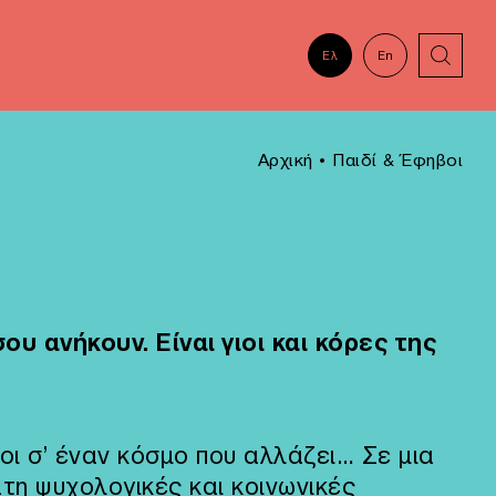
Ελ
En
Αρχική
•
Παιδί & Έφηβοι
ου ανήκουν. Είναι γιοι και κόρες της
βοι σ’ έναν κόσμο που αλλάζει… Σε μια
τη ψυχολογικές και κοινωνικές