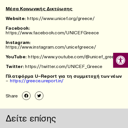
Μέσα Κοινωνικής Δικτύωσης
Website:
https://www.unicef.org/greece/
Facebook:
https://www.facebook.com/UNICEFGreece
Instagram:
https://www.instagram.com/unicefgreece/
Ανοίξτε
YouTube:
https://www.youtube.com/@unicef_greece
Twitter:
https://twitter.com/UNICEF_Greece
Πλατφόρμα
U
–
Report
για τη συμμετοχή των νέων
–
https://greece.ureport.in/
Share
Δείτε επίσης