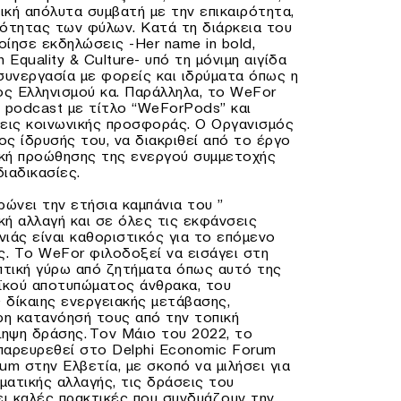
ική απόλυτα συμβατή με την επικαιρότητα,
ισότητας των φύλων. Κατά τη διάρκεια του
ίησε εκδηλώσεις -Her name in bold,
n Equality & Culture- υπό τη μόνιμη αιγίδα
συνεργασία με φορείς και ιδρύματα όπως η
ς Ελληνισμού κα. Παράλληλα, το WeFor
 podcast με τίτλο “WeForPods” και
σεις κοινωνικής προσφοράς. Ο Οργανισμός
ς ίδρυσής του, να διακριθεί από το έργο
κή προώθησης της ενεργού συμμετοχής
ιαδικασίες.
ρώνει την ετήσια καμπάνια του ”
κή αλλαγή και σε όλες τις εκφάνσεις
ιάς είναι καθοριστικός για το επόμενο
ς. Το WeFor φιλοδοξεί να εισάγει στη
πτική γύρω από ζητήματα όπως αυτό της
κού αποτυπώματος άνθρακα, του
 δίκαιης ενεργειακής μετάβασης,
η κατανόησή τους από την τοπική
ληψη δράσης.
Toν Μάιο του 2022, το
 παρευρεθεί στο Delphi Economic Forum
um στην Ελβετία, με σκοπό να μιλήσει για
ματικής αλλαγής, τις δράσεις του
ει καλές πρακτικές που συνδυάζουν την