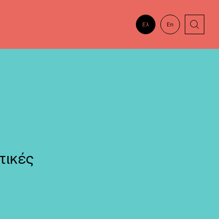
Ελ
En
τικές