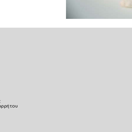
ς
ορρήτου