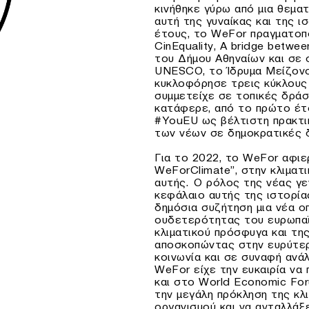
κινήθηκε γύρω από μια θεματ
αυτή της γυναίκας και της 
έτους, το WeFor πραγματοπο
CinΕquality, A bridge betwee
του Δήμου Αθηναίων και σε 
UNESCO, το Ίδρυμα Μείζονο
κυκλοφόρησε τρεις κύκλους
συμμετείχε σε τοπικές δρά
κατάφερε, από το πρώτο έτο
#YouEU ως βέλτιστη πρακτι
των νέων σε δημοκρατικές δ
Για το 2022, το WeFor αφιε
WeForClimate”, στην κλιματι
αυτής.
Ο ρόλος της νέας γεν
κεφάλαιο αυτής της ιστορία
δημόσια συζήτηση μια νέα ο
ουδετερότητας του ευρωπαϊ
κλιματικού πρόσφυγα και της
αποσκοπώντας στην ευρύτερ
κοινωνία και σε συναφή ανά
WeFor είχε την ευκαιρία να
και στο World Economic For
την μεγάλη πρόκληση της κλι
οργανισμού και να ανταλλάξ