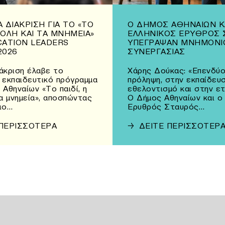
 ΔΙΆΚΡΙΣΗ ΓΙΑ ΤΟ «ΤΟ
Ο ΔΉΜΟΣ ΑΘΗΝΑΊΩΝ Κ
 ΠΌΛΗ ΚΑΙ ΤΑ ΜΝΗΜΕΊΑ»
ΕΛΛΗΝΙΚΌΣ ΕΡΥΘΡΌΣ 
CATION LEADERS
ΥΠΈΓΡΑΨΑΝ ΜΝΗΜΌΝΙ
2026
ΣΥΝΕΡΓΑΣΊΑΣ
άκριση έλαβε το
Χάρης Δούκας: «Επενδύο
 εκπαιδευτικό πρόγραμμα
πρόληψη, στην εκπαίδευσ
 Αθηναίων «Το παιδί, η
εθελοντισμό και στην ε
τα μνημεία», αποσπώντας
Ο Δήμος Αθηναίων και ο
ιο…
Ερυθρός Σταυρός…
 ΠΕΡΙΣΣΟΤΕΡΑ
→
ΔΕΙΤΕ ΠΕΡΙΣΣΟΤΕΡ