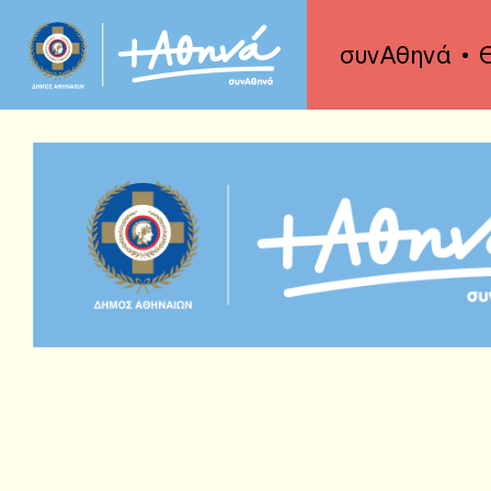
συνΑθηνά