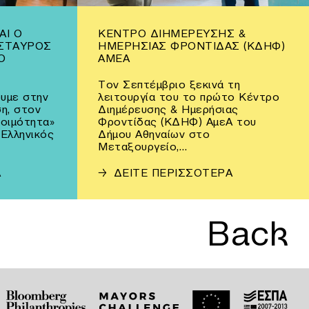
ΑΙ Ο
ΚΈΝΤΡΟ ΔΙΗΜΈΡΕΥΣΗΣ &
ΣΤΑΥΡΌΣ
ΗΜΕΡΉΣΙΑΣ ΦΡΟΝΤΊΔΑΣ (ΚΔΗΦ)
Ο
ΑΜΕΑ
Τον Σεπτέμβριο ξεκινά τη
υμε στην
λειτουργία του το πρώτο Κέντρο
η, στον
Διημέρευσης & Ημερήσιας
τοιμότητα»
Φροντίδας (ΚΔΗΦ) ΑμεΑ του
 Ελληνικός
Δήμου Αθηναίων στο
Μεταξουργείο,…
Α
→
ΔΕΙΤΕ ΠΕΡΙΣΣΟΤΕΡΑ
Back