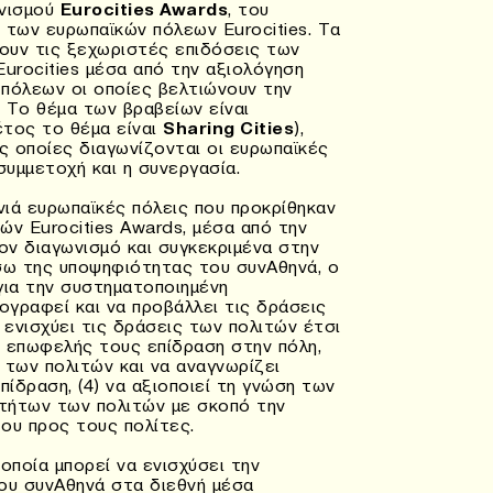
ωνισμού
Eurocities Awards
, του
 των ευρωπαϊκών πόλεων Eurocities. Tα
ύουν τις ξεχωριστές επιδόσεις των
Eurocities μέσα από την αξιολόγηση
πόλεων οι οποίες βελτιώνουν την
 Το θέμα των βραβείων είναι
έτος το θέμα είναι
Sharing Cities
),
ς οποίες διαγωνίζονται οι ευρωπαϊκές
 συμμετοχή και η συνεργασία.
νιά ευρωπαϊκές πόλεις που προκρίθηκαν
ών Eurocities Awards, μέσα από την
ν διαγωνισμό και συγκεκριμένα στην
σω της υποψηφιότητας του συνΑθηνά, ο
για την συστηματοποιημένη
ογραφεί και να προβάλλει τις δράσεις
 ενισχύει τις δράσεις των πολιτών έτσι
 επωφελής τους επίδραση στην πόλη,
ς των πολιτών και να αναγνωρίζει
πίδραση, (4) να αξιοποιεί τη γνώση των
τήτων των πολιτών με σκοπό την
ου προς τους πολίτες.
 οποία μπορεί να ενισχύσει την
ου συνΑθηνά στα διεθνή μέσα