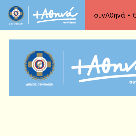
συνΑθηνά