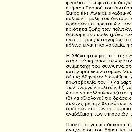
φιναλίστ του φετινού διαγ
ετήσιου θεσμού του δικτύου
Eurocities Awards αναδεικν
πόλεων – μέλη του δικτύου 
δράσεων και πρακτικών των 
ποιότητα ζωής των πολιτών.
διαφορετικό κάθε χρόνο (φ
ενώ οι τρεις κατηγορίες στι
πόλεις είναι η καινοτομία, η
Η Αθήνα ήταν μία από τις εν
στην τελική φάση των φετιν
συμμετοχή του συνΑθηνά στο
κατηγορία «καινοτομία». Μέ
δήμος Αθηναίων διακρίθηκε 
πρωτοβουλία του (1) να χαρτ
των ενεργών πολιτών, (2) να
ώστε να πολλαπλασιάζεται η
(3) να αξιολογεί τις δράσει
εκείνες με την θετικότερη ε
δράσεων και των προτεραιο
αναβάθμιση των υπηρεσιών τ
Πρόκειται για μια διάκριση η
αναγνώριση του Δήμου και τ