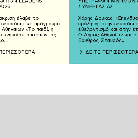
CATION LEADERS
ΥΠΈΓΡΑΨΑΝ ΜΝΗΜΌΝΙ
2026
ΣΥΝΕΡΓΑΣΊΑΣ
άκριση έλαβε το
Χάρης Δούκας: «Επενδύο
 εκπαιδευτικό πρόγραμμα
πρόληψη, στην εκπαίδευσ
 Αθηναίων «Το παιδί, η
εθελοντισμό και στην ε
τα μνημεία», αποσπώντας
Ο Δήμος Αθηναίων και ο
ιο…
Ερυθρός Σταυρός…
 ΠΕΡΙΣΣΟΤΕΡΑ
→
ΔΕΙΤΕ ΠΕΡΙΣΣΟΤΕΡ