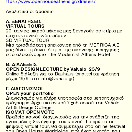
ttps://www.openhouseathens.gr/draseis/
Αναλυτικά οι δράσεις:
Α. ΞΕΝΑΓΗΣΕΙΣ
VIRTUAL TOURS
20 ταινίες μικρού μήκους μας ξεναγούν σε κτίρια με
αρχιτεκτονικό ενδιαφέρον
3D VIRTUAL TOUR
Μια τρισδιάστατη απεικόνιση από τη METRICA Α.Ε.
μας δίνει τη δυνατότητα της εικονικής περιήγησης
στο ολοκαίνουριο The Modernist Athens Hotel
B. ΔΙΑΛΕΞΕΙΣ
OPEN DESIGN LECTURE by Vakalo_23/9
Online διάλεξη για το Bauhaus (απαιτείται κράτηση
μέχρι 19/9 στο info@vakalo.gr)
Γ. ΔΙΑΓΩΝΙΣΜΟΙ
OPEN your portfolio
Διαγωνισμός για πλήρη υποτροφία στο μεταπτυχιακό
πρόγραμμα Αρχιτεκτονικού Σχεδιασμού του Vakalo
Art & Design College
ISOMAT OPEN VOTE
Βραβείο κοινού: διαγωνισμός για την ανάδειξη της
αγαπημένης ξενάγησης του κοινού. Το πρώτο σε
ψήφους virtual tour, θα συμμετέχει στο online festival
του Open House Worldwide, ενώ ένας νικητής, που