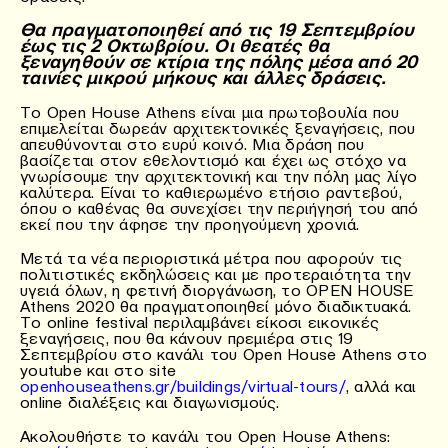
Θα πραγματοποιηθεί από τις 19 Σεπτεμβρίου
έως τις 2 Οκτωβρίου. Οι θεατές θα
ξεναγηθούν σε κτίρια της πόλης μέσα από 20
ταινίες μικρού μήκους και άλλες δράσεις.
Το Open House Athens είναι μια πρωτοβουλία που
επιμελείται δωρεάν αρχιτεκτονικές ξεναγήσεις, που
απευθύνονται στο ευρύ κοινό. Μια δράση που
βασίζεται στον εθελοντισμό και έχει ως στόχο να
γνωρίσουμε την αρχιτεκτονική και την πόλη μας λίγο
καλύτερα. Είναι το καθιερωμένο ετήσιο ραντεβού,
όπου ο καθένας θα συνεχίσει την περιήγησή του από
εκεί που την άφησε την προηγούμενη χρονιά.
Μετά τα νέα περιοριστικά μέτρα που αφορούν τις
πολιτιστικές εκδηλώσεις και με προτεραιότητα την
υγειά όλων, η φετινή διοργάνωση, το OPEN HOUSE
Athens 2020 θα πραγματοποιηθεί μόνο διαδικτυακά.
Το online festival περιλαμβάνει είκοσι εικονικές
ξεναγήσεις, που θα κάνουν πρεμιέρα στις 19
Σεπτεμβρίου στο κανάλι του Open House Athens στο
youtube και στο site
openhouseathens.gr/buildings/virtual-tours/
, αλλά και
online διαλέξεις και διαγωνισμούς.
Ακολουθήστε το κανάλι του Open House Athens: