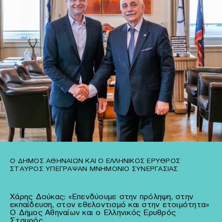
Ο ΔΉΜΟΣ ΑΘΗΝΑΊΩΝ ΚΑΙ Ο ΕΛΛΗΝΙΚΌΣ ΕΡΥΘΡΌΣ
ΣΤΑΥΡΌΣ ΥΠΈΓΡΑΨΑΝ ΜΝΗΜΌΝΙΟ ΣΥΝΕΡΓΑΣΊΑΣ
Χάρης Δούκας: «Επενδύουμε στην πρόληψη, στην
εκπαίδευση, στον εθελοντισμό και στην ετοιμότητα»
Ο Δήμος Αθηναίων και ο Ελληνικός Ερυθρός
Σταυρός…