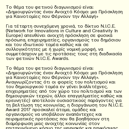
To θέμα του φετινού διαγωνισμού είναι:
«Δημιουργώντας έναν Ανοιχτό Κόσμο: μια Πρόσκληση
για Καινοτομίες που Φέρνουν την Αλλαγή»
Για τέταρτη συνεχόμενη χρονιά, το δίκτυο N.I.C.E.
(Network for Innovations in Culture and Creativity In
Europe) απευθύνει ανοιχτή πρόσκληση σε φυσικά
πρόσωπα, επιχειρηματίες, οργανισμούς του δημόσιου
και του ιδιωτικού τομέα καθώς και σε
συλλογικότητες με ή χωρίς νομική μορφή, να
συμμετάσχουν με τις προτάσεις τους στη διαδικασία
των φετινών N.I.C.E. Awards.
Το θέμα του φετινού διαγωνισμού είναι:
«Δημιουργώντας έναν Ανοιχτό Κόσμο: μια Πρόσκληση
για Καινοτομίες που Φέρνουν την Αλλαγή».
Αναγνωρίζοντας ότι οι φορείς του πολιτισμού και
του δημιουργικού τομέα εν γένει (καλλιτέχνες,
επιχειρηματίες από τον χώρο του πολιτισμού και των
δημιουργικών τεχνών, άλλοι επαγγελματίες καθώς και
ερευνητές) αποτελούν ουσιαστικούς παράγοντες για
τη βελτίωση της κοινωνίας, η διοργάνωση του N.I.C.E.
Award 2017 προσκαλεί άτομα, ομάδες και
οργανισμούς να υποβάλουν αναπάντεχες και
πειραματικές προτάσεις που θα βοηθήσουν στη
διαμόρφωση μιας ανοιχτής κοινωνίας στον
επιταχυνόμενο κόσμο της ψηφιακής και παγκόσμιας