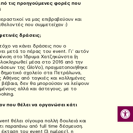
 από τις προηγούμενες φορές που
;
περαστικοί να μας επιβραβεύουν και
εθελοντές που συμμετείχαν :)
 φετινές δράσεις;
τόχο να κάνει δράσεις που ο
ει μετά το πέρας του event. Γι’ αυτόν
ίνιση στο Ίδρυμα Χατζηκώνστα (η
 ολοκληρωθεί μέσα στο 2016 από την
ράσεων της GloVo), πραγματοποιήθηκε
 δημοτικό σχολείο στα Πετράλωνα,
ς Αθήνας από ταγκιές και κολλημένες
ά βέβαια, δεν θα μπορούσαν να λείψουν
ιωμένους αλλά και άστεγους, με το
oking.
ν που θέλει να οργανώσει κάτι
Ανοίξτε
ent θέλει σίγουρα πολλή δουλειά και
τι παραπάνω από full time δέσμευση.
η έκταση του event (3 ημέρες), η