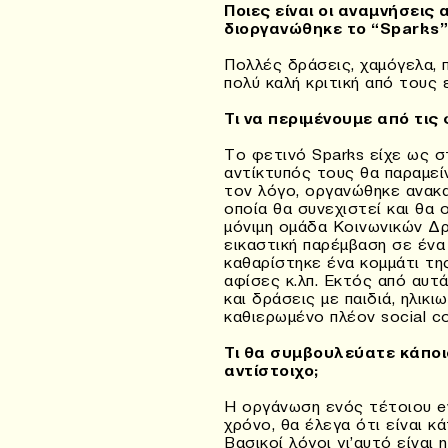
Ποιες είναι οι αναμνήσεις
διοργανώθηκε το “Sparks”
Πολλές δράσεις, χαμόγελα, 
πολύ καλή κριτική από τους 
Τι να περιμένουμε από τις
Το φετινό Sparks είχε ως σ
αντίκτυπός τους θα παραμείν
τον λόγο, οργανώθηκε ανακα
οποία θα συνεχιστεί και θα
μόνιμη ομάδα Κοινωνικών Δ
εικαστική παρέμβαση σε ένα
καθαρίστηκε ένα κομμάτι τη
αφίσες κ.λπ. Εκτός από αυτ
και δράσεις με παιδιά, ηλικ
καθιερωμένο πλέον social co
Τι θα συμβουλεύατε κάποιο
αντίστοιχο;
Η οργάνωση ενός τέτοιου ev
χρόνο, θα έλεγα ότι είναι κά
Βασικοί λόγοι γι’αυτό είναι 