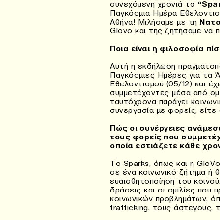
συνεχόμενη χρονιά το
“Spar
Παγκόσμια Ημέρα Εθελοντισμ
Αθήνα! Μιλήσαμε με τη
Νατα
Glovo και της ζητήσαμε να 
Ποια είναι η φιλοσοφία πί
Αυτή η εκδήλωση πραγματοπο
Παγκόσμιες Ημέρες για τα Άτ
Εθελοντισμού (05/12) και έ
συμμετέχοντες μέσα από ομι
ταυτόχρονα παράγει κοινωνι
συνεργασία με φορείς, είτε
Πώς οι συνέργειες ανάμεσα
τους φορείς που συμμετέχ
οποία εστιάζετε κάθε χρον
Το Sparks, όπως και η GloV
σε ένα κοινωνικό ζήτημα ή θ
ευαισθητοποίηση του κοινού.
δράσεις και οι ομιλίες που 
κοινωνικών προβλημάτων, όπ
trafficking, τους άστεγους, 