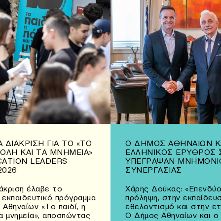
 ΔΙΆΚΡΙΣΗ ΓΙΑ ΤΟ «ΤΟ
Ο ΔΉΜΟΣ ΑΘΗΝΑΊΩΝ Κ
 ΠΌΛΗ ΚΑΙ ΤΑ ΜΝΗΜΕΊΑ»
ΕΛΛΗΝΙΚΌΣ ΕΡΥΘΡΌΣ 
CATION LEADERS
ΥΠΈΓΡΑΨΑΝ ΜΝΗΜΌΝΙ
2026
ΣΥΝΕΡΓΑΣΊΑΣ
άκριση έλαβε το
Χάρης Δούκας: «Επενδύο
 εκπαιδευτικό πρόγραμμα
πρόληψη, στην εκπαίδευσ
 Αθηναίων «Το παιδί, η
εθελοντισμό και στην ε
τα μνημεία», αποσπώντας
Ο Δήμος Αθηναίων και ο