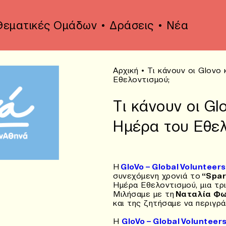
Θεματικές Ομάδων
Δράσεις
Νέα
Αρχική
•
Τι κάνουν οι Glovo
Εθελοντισμού;
Τι κάνουν οι Gl
Ημέρα του Εθελ
H
GloVo – Global Volunteers
συνεχόμενη χρονιά το
“Spar
Ημέρα Εθελοντισμού, μια τρ
Μιλήσαμε με τη
Ναταλία Φ
και της ζητήσαμε να περιγρ
H
GloVo – Global Volunteer