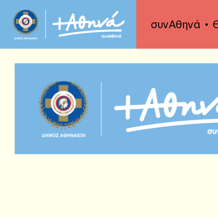
συνΑθηνά