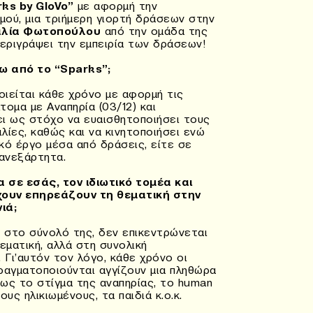
ks by GloVo”
με αφορμή την
ού, μια τριήμερη γιορτή δράσεων στην
λία Φωτοπούλου
από την ομάδα της
περιγράψει την εμπειρία των δράσεων!
σω από το “Sparks”;
ιείται κάθε χρόνο με αφορμή τις
ομα με Αναπηρία (03/12) και
χει ως στόχο να ευαισθητοποιήσει τους
λίες, καθώς και να κινητοποιήσει ενώ
κό έργο μέσα από δράσεις, είτε σε
 ανεξάρτητα.
 σε εσάς, τον ιδιωτικό τομέα και
ουν επηρεάζουν τη θεματική στην
ιά;
o στο σύνολό της, δεν επικεντρώνεται
εματική, αλλά στη συνολική
 Γι’αυτόν τον λόγο, κάθε χρόνο οι
πραγματοποιούνται αγγίζουν μια πληθώρα
ως το στίγμα της αναπηρίας, το human
τους ηλικιωμένους, τα παιδιά κ.ο.κ.