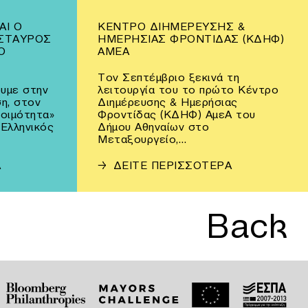
ΑΙ Ο
ΚΈΝΤΡΟ ΔΙΗΜΈΡΕΥΣΗΣ &
ΣΤΑΥΡΌΣ
ΗΜΕΡΉΣΙΑΣ ΦΡΟΝΤΊΔΑΣ (ΚΔΗΦ)
Ο
ΑΜΕΑ
Τον Σεπτέμβριο ξεκινά τη
υμε στην
λειτουργία του το πρώτο Κέντρο
η, στον
Διημέρευσης & Ημερήσιας
τοιμότητα»
Φροντίδας (ΚΔΗΦ) ΑμεΑ του
 Ελληνικός
Δήμου Αθηναίων στο
Μεταξουργείο,…
Α
→
ΔΕΙΤΕ ΠΕΡΙΣΣΟΤΕΡΑ
Back