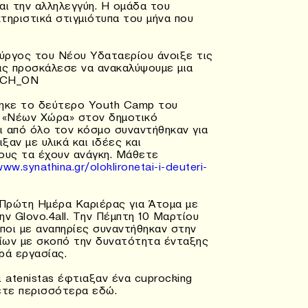
αι την αλληλεγγύη. Η ομάδα του
τηριστικά στιγμιότυπα του μήνα που
ν.
Πύργος του Νέου Υδαταερίου άνοιξε τις
ας προσκάλεσε να ανακαλύψουμε μια
TCH_ON‬
θηκε το δεύτερο Youth Camp του
 «Νέων Χώρα» στον δημοτικό
ι από όλο τον κόσμο συναντήθηκαν για
ξαν με υλικά και ιδέες και
ους τα έχουν ανάγκη. Μάθετε
www.synathina.gr/oloklironetai-i-deuteri-
 η Πρώτη Ημέρα Καριέρας για Άτομα με
ν Glovo.4all. Την Πέμπτη 10 Μαρτίου
ωποι με αναπηρίες συναντήθηκαν στην
ίων με σκοπό την δυνατότητα ένταξης
ρά εργασίας.
 atenistas έφτιαξαν ένα cuprocking
ετε περισσότερα εδώ.