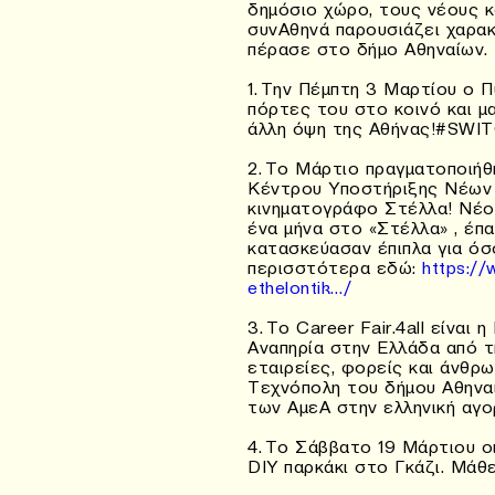
δημόσιο χώρο, τους νέους κ
συνΑθηνά παρουσιάζει χαρακ
πέρασε στο δήμο Αθηναίω
1. Την Πέμπτη 3 Μαρτίου ο 
πόρτες του στο κοινό και μ
άλλη όψη της Αθήνας!‪#‎SWI
2. Το Μάρτιο πραγματοποιή
Κέντρου Υποστήριξης Νέων
κινηματογράφο Στέλλα! Νέο
ένα μήνα στο «Στέλλα» , έπαι
κατασκεύασαν έπιπλα για όσ
περισστότερα εδώ:
https://
ethelontik…/
3. Το Career Fair.4all είναι
Αναπηρία στην Ελλάδα από τη
εταιρείες, φορείς και άνθρ
Τεχνόπολη του δήμου Αθηνα
των ΑμεΑ στην ελληνική αγο
4. To Σάββατο 19 Μάρτιου οι
DIY παρκάκι στο Γκάζι. Μάθ