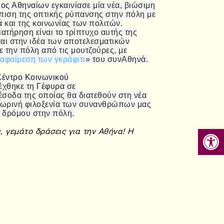
ος Αθηναίων
εγκαινίασε μία νέα, βιώσιμη
πιση της οπτικής ρύπανσης στην πόλη με
ά
και της κοινωνίας των πολιτών.
ατήρηση είναι το τρίπτυχο αυτής της
ται στην ιδέα των αποτελεσματικών
 την πόλη από τις μουτζούρες, με
 αφαίρεση των γκράφιτι
» του συνΑθηνά.
Κέντρο Κοινωνικού
χθηκε τη
Γέφυρα
σε
 έσοδα της οποίας θα διατεθούν στη νέα
σωρινή φιλοξενία των συνανθρώπων μας
 δρόμου στην πόλη.
Ανοίξτε
, γεμάτο δράσεις για την Αθήνα!
Η