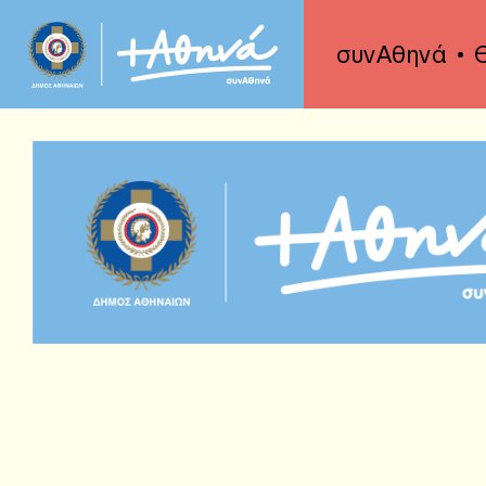
συνΑθηνά