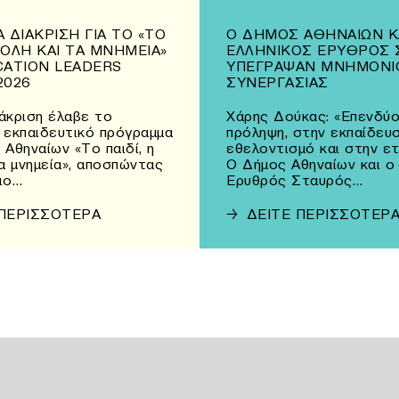
 ΔΙΆΚΡΙΣΗ ΓΙΑ ΤΟ «ΤΟ
Ο ΔΉΜΟΣ ΑΘΗΝΑΊΩΝ Κ
 ΠΌΛΗ ΚΑΙ ΤΑ ΜΝΗΜΕΊΑ»
ΕΛΛΗΝΙΚΌΣ ΕΡΥΘΡΌΣ 
CATION LEADERS
ΥΠΈΓΡΑΨΑΝ ΜΝΗΜΌΝΙ
2026
ΣΥΝΕΡΓΑΣΊΑΣ
άκριση έλαβε το
Χάρης Δούκας: «Επενδύο
 εκπαιδευτικό πρόγραμμα
πρόληψη, στην εκπαίδευσ
 Αθηναίων «Το παιδί, η
εθελοντισμό και στην ε
τα μνημεία», αποσπώντας
Ο Δήμος Αθηναίων και ο
ιο…
Ερυθρός Σταυρός…
 ΠΕΡΙΣΣΟΤΕΡΑ
→
ΔΕΙΤΕ ΠΕΡΙΣΣΟΤΕΡ