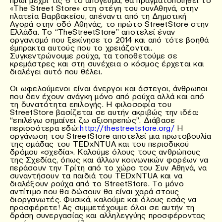
«The Street Store» στη στέγη του συνΑθηνά, στην
πλατεία Βαρβακείου, απέναντι από τη Δημοτική
Αγορά στην οδό Αθηνάς, το πρώτο StreetStore στην
Ελλάδα. Το “TheStreetStore” αποτελεί έναν
οργανισμό που ξεκίνησε το 2014 και από τότε βοηθά
έμπρακτα αυτούς που το χρειάζονται.
Συγκεντρώνουμε ρούχα, τα τοποθετούμε σε
κρεμάστρες και στη συνέχεια ο κόσμος έρχεται και
διαλέγει αυτό που θέλει.
Οι ωφελούμενοι είναι άνεργοι και άστεγοι, άνθρωποι
που δεν έχουν ανάγκη μόνο από ρούχα αλλά και από
τη δυνατότητα επιλογής. Η φιλοσοφία του
StreetStore βασίζεται σε αυτήν ακριβώς την ιδέα:
“επιλέγω σημαίνει ζω αξιοπρεπώς”. Διάβασε
περισσότερα εδώ:
http://thestreetstore.org/
Η
οργάνωση του StreetStore αποτελεί μια πρωτοβουλία
της ομάδας του TEDxNTUA και του περιοδικού
δρόμου «σχεδία». Καλούμε όλους τους ανθρώπους
της Σχεδίας, όπως και άλλων κοινωνικών φορέων να
περάσουν την Τρίτη από το χώρο του Συν Αθηνά, να
συναντήσουν τα παιδιά του TEDxNTUA και να
διαλέξουν ρούχα από το StreetStore. Το μόνο
αντίτιμο που θα δώσουν θα είναι χαρά στους
διοργανωτές. Φυσικά, καλούμε και όλους εσάς να
προσφέρετε! Ας συμμετέχουμε όλοι σε αυτήν τη
δράση συνεργασίας και αλληλεγγύης προσφέροντας