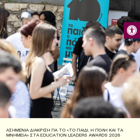
Ανοίξτε
ΑΣΗΜΈΝΙΑ ΔΙΆΚΡΙΣΗ ΓΙΑ ΤΟ «ΤΟ ΠΑΙΔΊ, Η ΠΌΛΗ ΚΑΙ ΤΑ
ΜΝΗΜΕΊΑ» ΣΤΑ EDUCATION LEADERS AWARDS 2026