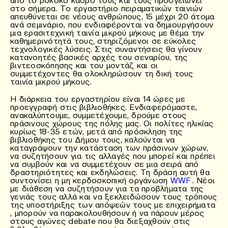
στο σήμερα. Το εργαστήριο πειραματικών ταινιών
απευθύνεται σε νέους ανθρώπους, 15 μέχρι 20 άτομα
ανά σεμινάριο, που ενδιαφέρονται να δημιουργήσουν
μια ερασιτεχνική ταινία μικρού μήκους με θέμα την
καθημερινότητά τους, στηριζόμενοι σε εύκολες
τεχνολογικές λύσεις. Στις συναντήσεις θα γίνουν
κατανοητές βασικές αρχές του σεναρίου, της
βιντεοσκόπησης και του μοντάζ και οι
συμμετέχοντες θα ολοκληρώσουν τη δική τους
ταινία μικρού μήκους.
Η διάρκεια του εργαστηρίου είναι 14 ώρες με
προεγγραφή στις βιβλιοθήκες. Ενδιαφερόμαστε,
ανακαλύπτουμε, συμμετέχουμε, δρούμε στους
πράσινους χώρους της πόλης μας. Οι πολίτες ηλικίας
κυρίως 18-35 ετών, μετά από πρόσκληση της
βιβλιοθήκης του Δήμου τους, καλούνται να
καταγράψουν την κατάσταση των πράσινων χώρων,
να συζητήσουν για τις αλλαγές που μπορεί και πρέπει
να συμβούν και να συμμετέχουν σε μια σειρά από
δραστηριότητες και εκδηλώσεις. Τη δράση αυτή θα
συντονίσει η μη κερδοσκοπική οργάνωση
WWF
. Νέοι
με διάθεση να συζητήσουν για τα προβλήματα της
γενιάς τους αλλά και να ξεκλειδώσουν τους τρόπους
της υποστήριξης των απόψεών τους με επιχειρήματα
, μπορούν να παρακολουθήσουν ή να πάρουν μέρος
στους αγώνες debate που θα διεξαχθούν στις