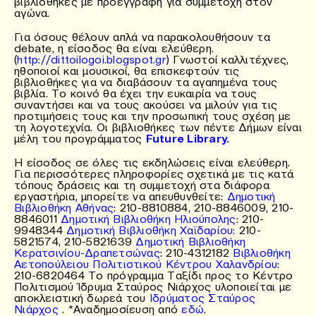
βιβλιοθήκες με προεγγραφή για συμμετοχή στον
αγώνα.
Για όσους θέλουν απλά να παρακολουθήσουν τα
debate, η είσοδος θα είναι ελεύθερη.
(
http://dittoilogoi.blogspot.gr
) Γνωστοί καλλιτέχνες,
ηθοποιοί και μουσικοί, θα επισκεφτούν τις
βιβλιοθήκες για να διαβάσουν τα αγαπημένα τους
βιβλία. Το κοινό θα έχει την ευκαιρία να τους
συναντήσει και να τους ακούσει να μιλούν για τις
προτιμήσεις τους και την προσωπική τους σχέση με
τη λογοτεχνία. Οι βιβλιοθήκες των πέντε Δήμων είναι
μέλη του προγράμματος
Future Library
.
Η είσοδος σε όλες τις εκδηλώσεις είναι ελεύθερη.
Για περισσότερες πληροφορίες σχετικά με τις κατά
τόπους δράσεις και τη συμμετοχή στα διάφορα
εργαστήρια, μπορείτε να απευθυνθείτε:
Δημοτική
Βιβλιοθήκη Αθήνας
: 210-8810884, 210-8846009, 210-
8846011
Δημοτική Βιβλιοθήκη Ηλιούπολης
: 210-
9948344
Δημοτική Βιβλιοθήκη Χαϊδαρίου
: 210-
5821574, 210-5821639
Δημοτική Βιβλιοθήκη
Κερατσινίου-Δραπετσώνας
: 210-4312182
Βιβλιοθήκη
Αετοπούλειου Πολιτιστικού Κέντρου Χαλανδρίου
:
210-6820464 Το πρόγραμμα Ταξίδι προς το Κέντρο
Πολιτισμού Ίδρυμα Σταύρος Νιάρχος υλοποιείται με
αποκλειστική δωρεά του
Ιδρύματος Σταύρος
Νιάρχος
. *Αναδημοσίευση από
εδώ
.