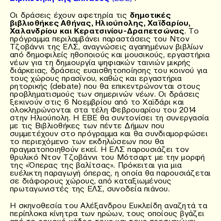
Οι δράσεις έχουν αφετηρία τις
δημοτικές
βιβλιοθήκες Αθήνας, Ηλιούπολης, Χαϊδαρίου,
Χαλανδρίου και Κερατσινίου-Δραπετσώνας
. Το
πρόγραμμα περιλαμβάνει παραστάσεις του Ντον
Τζοβάννι της ΕΛΣ, αναγνώσεις αγαπημένων βιβλίων
από δημοφιλείς ηθοποιούς και μουσικούς, εργαστήρια
νέων για τη δημιουργία ψηφιακών ταινιών μικρής
διάρκειας, δράσεις ευαισθητοποίησης του κοινού για
τους χώρους πρασίνου, καθώς και εργαστήρια
ρητορικής (debate) που θα επικεντρώνονται στους
προβληματισμούς των σημερινών νέων. Οι δράσεις
ξεκινούν στις 6 Νοεμβρίου από το Χαϊδάρι και
ολοκληρώνονται στα τέλη Φεβρουαρίου του 2014
στην Ηλιούπολη. Η EBE θα συντονίσει τη συνεργασία
με τις Βιβλιοθήκες των πέντε Δήμων που
συμμετέχουν στο πρόγραμμα και θα συνδιαμορφώσει
το περιεχόμενο των εκδηλώσεων που θα
πραγματοποιηθούν εκεί. Η ΕΛΣ παρουσιάζει τον
θρυλικό Ντον Τζοβάννι του Μότσαρτ με την μορφή
της «Όπερας της βαλίτσας». Πρόκειται για μια
ευέλικτη παραγωγή όπερας, η οποία θα παρουσιάζεται
σε διάφορους χώρους, από καταξιωμένους
πρωταγωνιστές της ΕΛΣ, συνοδεία πιάνου.
Η σκηνοθεσία του Αλέξανδρου Ευκλείδη αναζητά τα
περίπλοκα κίνητρα των ηρώων, τους οποίους βγάζει
από το ροκοκό κάδρο τους και τους προσγειώνει