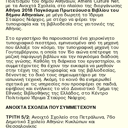
Πολιτισμού του δήμου Αθηναίων, Athens Culture Net,
με τα Ανοιχτά Σχολεία, στο πλαίσιο της διοργάνωσης
Αθήνα 2018 Παγκόσμια Πρωτεύουσα Βιβλίου του
δήμου Αθηναίων
, με μέγα δωρητή το Ίδρυμα
Σταύρος Νιάρχος, με στόχο να φέρει την
τυπογραφία και τη βιβλιοδεσία στις γειτονιές της
Αθήνας.
Στο εργαστήριο θα παρουσιαστεί ένα χειροκίνητο
τυπογραφικό πιεστήριο, εμπνευσμένο από τη μηχανή
που άλλαξε τον κόσμο, την τυπογραφική μηχανή του
Γουτεμβέργιου, η οποία τον 15ο αιώνα επέτρεψε τη
μαζική παραγωγή βιβλίων και την παγκόσμια διάδοση
της γνώσης. Καθόλη τη διάρκεια του εργαστηρίου, οι
συμμετέχοντες θα έχουν την ευκαιρία να μυηθούν
στην τέχνη της τυπογραφίας και της βιβλιοδεσίας,
δένοντας το δικό τους σημειωματάριο με την
ιαπωνική τεχνική. Ακόμη, το κοινό θα ενημερωθεί
σχετικά με τις υπηρεσίες που προσφέρει σε παιδιά,
εφήβους και ενήλικες το νέο Δανειστικό Τμήμα της
Εθνικής Βιβλιοθήκης της Ελλάδος, στο Κέντρο
Πολιτισμού Ίδρυμα Σταύρος Νιάρχος.
ΑΝΟΙΧΤΑ ΣΧΟΛΕΙΑ ΠΟΥ ΣΥΜΜΕΤΕΧΟΥΝ
ΤΡΙΤΗ 5/2:
Ανοιχτό Σχολείο στα Πετράλωνα, 76ο
Δημοτικό Σχολείο Αθηνών: Κυκλώπων και
Θεσσαλονίκης