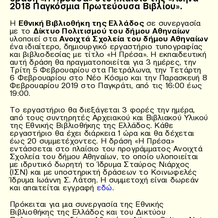
2018 Παγκόσμια Πρωτεύουσα Βιβλίου».
Η
Εθνική Βιβλιοθήκη της Ελλάδος
σε συνεργασία
με το
Δίκτυο Πολιτισμού του δήμου Αθηναίων
υλοποιεί στα
Ανοιχτά Σχολεία του δήμου Αθηναίων
ένα ιδιαίτερο, δημιουργικό εργαστήριο τυπογραφίας
και βιβλιοδεσίας με τίτλο «Η Πρέσα». Η εκπαιδευτική
αυτή δράση θα πραγματοποιείται για 3 ημέρες, την
Τρίτη 5 Φεβρουαρίου στα Πετράλωνα, την Τετάρτη
6 Φεβρουαρίου στο Νέο Κόσμο και την Παρασκευή 8
Φεβρουαρίου 2019 στο Παγκράτι, από τις 16:00 έως
19:00.
Το εργαστήριο θα διεξάγεται 3 φορές την ημέρα,
από τους συντηρητές Αρχειακού και Βιβλιακού Υλικού
της Εθνικής Βιβλιοθήκης της Ελλάδος. Κάθε
εργαστήριο θα έχει διάρκεια 1 ώρα και θα δέχεται
έως 20 συμμετέχοντες. Η δράση «Η Πρέσα»
εντάσσεται στο πλαίσιο του προγράμματος Ανοιχτά
Σχολεία του δήμου Αθηναίων, το οποίο υλοποιείται
με ιδρυτικό δωρητή το Ίδρυμα Σταύρος Νιάρχος
(ΙΣΝ) και με υποστηρικτή δράσεων το Κοινωφελές
Ίδρυμα Ιωάννη Σ. Λάτση. Η συμμετοχή είναι δωρεάν
και απαιτείται εγγραφή
εδώ
.
Πρόκειται για μια συνεργασία της Εθνικής
Βιβλιοθήκης της Ελλάδος και του Δικτύου