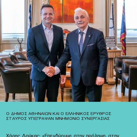
Ο ΔΉΜΟΣ ΑΘΗΝΑΊΩΝ ΚΑΙ Ο ΕΛΛΗΝΙΚΌΣ ΕΡΥΘΡΌΣ
ΣΤΑΥΡΌΣ ΥΠΈΓΡΑΨΑΝ ΜΝΗΜΌΝΙΟ ΣΥΝΕΡΓΑΣΊΑΣ
Χάρης Δούκας: «Επενδύουμε στην πρόληψη, στην