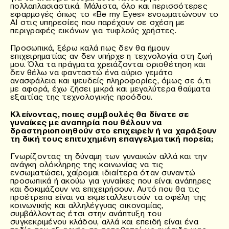
πολλαπλασιαστικά. Μάλιστα, όλο και περισσότερες
εφαρμογές όπως το «Be my Eyes» ενσωματώνουν το
AI στις υπηρεσίες που παρέχουν σε σχέση με
περιγραφές εικόνων για τυφλούς χρήστες.
Προσωπικά, ξέρω καλά πως δεν θα ήμουν
επιχειρηματίας αν δεν υπήρχε η τεχνολογία στη ζωή
μου. Όλα τα πράγματα χρειάζονται οριοθέτηση και
δεν θέλω να φανταστώ ένα αύριο γεμάτο
ανασφάλεια και ψευδείς πληροφορίες, όμως σε ό,τι
με αφορά, έχω ζήσει μικρά και μεγαλύτερα θαύματα
εξαιτίας της τεχνολογικής προόδου.
Κλείνοντας, ποιες συμβουλές θα δίνατε σε
γυναίκες με αναπηρία που θέλουν να
δραστηριοποιηθούν στο επιχειρείν ή να χαράξουν
τη δική τους επιτυχημένη επαγγελματική πορεία;
Γνωρίζοντας τη δύναμη των γυναικών αλλά και την
ανάγκη ολόκληρης της κοινωνίας να τις
ενσωματώσει, χαίρομαι ιδιαίτερα όταν συναντώ
προσωπικά ή ακούω για γυναίκες που είναι ανάπηρες
και δοκιμάζουν να επιχειρήσουν. Αυτό που θα τις
προέτρεπα είναι να εκμεταλλευτούν τα οφέλη της
κοινωνικής και αλληλέγγυας οικονομίας,
συμβάλλοντας έτσι στην ανάπτυξη του
συγκεκριμένου κλάδου, αλλά και επειδή είναι ένα