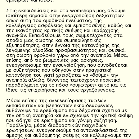
Στις εκπαιδεύσεις και στα workshops μας, δίνουμε
ιδιαίτερη σημασία στην ενεργοποίηση δεξιοτήτων
όπως αυτή του ομαδικού πνεύματος, της
καλλιέργειας ασφάλειας και εμπιστοσύνης, καθώς και
της ικανότητας κριτικής σκέψης και ιεράρχησης
αναγκών. Εκπαιδεύουμε τους συμμετέχοντες στα
στάδια μιας σωστής και συμπεριληπτικής
εξυπηρέτησης, στην έννοια της κατανόησης της
λεγόμενης αλυσίδας προσβασιμότητας και, φυσικά,
στη σωστή ορολογία γύρω από την αναπηρία. Μέσα,
επίσης, από τις βιωματικές μας ασκήσεις,
ενεργοποιούμε την ενσυναίσθηση, που συνοδεύεται
με συζητήσεις που οδηγούν στην πραγματική
κατανόηση του γιατί χρειάζεται να «δούμε» την
αναπηρία αλλιώς, δίνοντας ταυτόχρονα πρακτικά
παραδείγματα για το πόσο «συμφέρει» αυτό και τις
ίδιες τις επιχειρήσεις και τους εργαζόμενους.
Μέσω επίσης της αλληλεπίδρασης τυφλών
εκπαιδευτών και βλεπόντων εκπαιδευομένων,
αυξάνουμε τα ερεθίσματα που δέχονται σχετικά με
την οπτική αναπηρία και ενισχύουμε την κριτική σκέψη
που οδηγεί σε ερωτήματα και γόνιμη συζήτηση.
Παράλληλα, μέσω διαδραστικών παιχνιδιών
ερωτήσεων, ενεργοποιούμε τα αντανακλαστικά της
άμεσης και αυθόρμητης σκέψης και καλλιεργούμε την