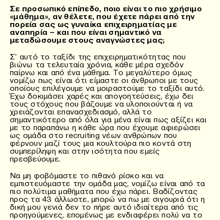
Σε προσωπικό επίπεδο, ποιο είναι το πιο χρήσιμο
«μάθημα», αν θέλετε, που έχετε πάρει από την
πορεία σας ως γυναίκα επιχειρηματίας με
αναπηρία – και που είναι σημαντικό να
μεταδώσουμε στους αναγνώστες μας;
Σ’ αυτό το ταξίδι της επιχειρηματικότητας που
βιώνω τα τελευταία χρόνια, κάθε μέρα σχεδόν
παίρνω και από ένα μάθημα. Το μεγαλύτερο όμως
νομίζω πως είναι ότι είμαστε οι άνθρωποι με τους
οποίους επιλέγουμε να μοιραστούμε το ταξίδι αυτό.
Έχω δοκιμάσει χαρές και απογοητεύσεις, έχω δει
τους στόχους που βάζουμε να υλοποιούνται ή να
χρειάζονται επανασχεδιασμό, αλλά το
σημαντικότερο από όλα για μένα είναι πως αξίζει και
με το παραπάνω η κάθε ώρα που έχουμε αφιερώσει
ως ομάδα στο recruiting νέων ανθρώπων που
φέρνουν μαζί τους μια κουλτούρα πιο κοντά στη
συμπερίληψη και στην ισότητα που εμείς
πρεσβεύουμε.
Να μη φοβόμαστε το πιθανό ρίσκο και να
εμπιστευόμαστε την ομάδα μας, νομίζω είναι από τα
πιο πολύτιμα μαθήματα που έχω πάρει. Βαδίζοντας
προς τα 43 άλλωστε, μπορώ να πω με σιγουριά ότι η
δική μου γενιά δεν το πήρε αυτό ιδιαίτερα από τις
προηγούμενες, επομένως με ενδιαφέρει πολύ να το