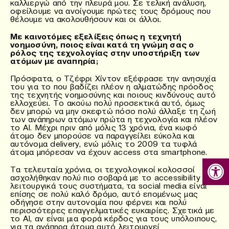
καλλιεργώ από την πλευρά μου. Σε τελική ανάλυση,
οφείλουμε να ανοίγουμε πρώτες τους δρόμους που
θέλουμε να ακολουθήσουν και οι άλλοι.
Με καινοτόμες εξελίξεις όπως η τεχνητή
νοημοσύνη, ποιος είναι κατά τη γνώμη σας ο
ρόλος της τεχνολογίας στην υποστήριξη των
ατόμων με αναπηρία;
Πρόσφατα, ο Τζέφρι Χίντον εξέφρασε την ανησυχία
του για το που βαδίζει πλέον η αλματώδης πρόοδος
της τεχνητής νοημοσύνης και ποιους κινδύνους αυτό
ελλοχεύει. Το ακούω πολύ προσεκτικά αυτό, όμως
δεν μπορώ να μην σκεφτώ πόσο πολύ άλλαξε τη ζωή
των ανάπηρων ατόμων πρώτα η τεχνολογία και πλέον
το AI. Μέχρι πριν από μόλις 13 χρόνια, ένα κωφό
άτομο δεν μπορούσε να παραγγείλει εύκολα και
αυτόνομα delivery, ενώ μόλις το 2009 τα τυφλά
άτομα μπόρεσαν να έχουν access στα smartphone.
Ανοίξτε
Τα τελευταία χρόνια, οι τεχνολογικοί κολοσσοί
ασχολήθηκαν πολύ πιο σοβαρά με το accessibility στα
λειτουργικά τους συστήματα, τα social media είναι
επίσης σε πολύ καλό δρόμο, αυτό επομένως μας
οδήγησε στην αυτονομία που φέρνει και πολύ
περισσότερες επαγγελματικές ευκαιρίες. Σχετικά με
το AI, αν είναι μια φορά κέρδος για τους υπόλοιπους,
για τα ανάπηρα άτομα αυτό λειτουργεί