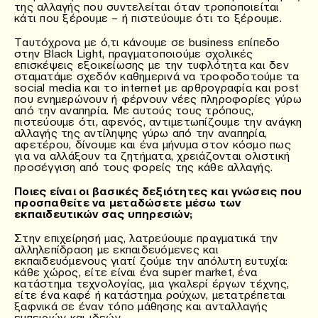
της αλλαγής που συντελείται όταν τροποποιείται
κάτι που ξέρουμε – ή πιστεύουμε ότι το ξέρουμε.
Ταυτόχρονα με ό,τι κάνουμε σε business επίπεδο
στην Black Light, πραγματοποιούμε σχολικές
επισκέψεις εξοικείωσης με την τυφλότητα και δεν
σταματάμε σχεδόν καθημερινά να τροφοδοτούμε τα
social media και το internet με αρθρογραφία και post
που ενημερώνουν ή φέρνουν νέες πληροφορίες γύρω
από την αναπηρία. Με αυτούς τους τρόπους,
πιστεύουμε ότι, αφενός, αντιμετωπίζουμε την ανάγκη
αλλαγής της αντίληψης γύρω από την αναπηρία,
αφετέρου, δίνουμε και ένα μήνυμα στον κόσμο πως
για να αλλάξουν τα ζητήματα, χρειάζονται ολιστική
προσέγγιση από τους φορείς της κάθε αλλαγής.
Ποιες είναι οι βασικές δεξιότητες και γνώσεις που
προσπαθείτε να μεταδώσετε μέσω των
εκπαιδευτικών σας υπηρεσιών;
Στην επιχείρησή μας, λατρεύουμε πραγματικά την
αλληλεπίδραση με εκπαιδευόμενες και
εκπαιδευόμενους γιατί ζούμε την απόλυτη ευτυχία:
κάθε χώρος, είτε είναι ένα super market, ένα
κατάστημα τεχνολογίας, μια γκαλερί έργων τέχνης,
είτε ένα καφέ ή κατάστημα ρούχων, μετατρέπεται
ξαφνικά σε έναν τόπο μάθησης και ανταλλαγής
εμπειριών και ιδεών.