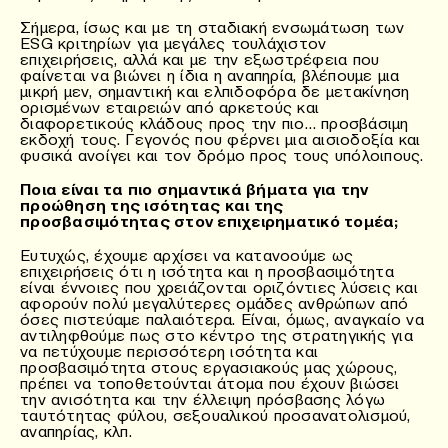
Σήμερα, ίσως και με τη σταδιακή ενσωμάτωση των
ESG κριτηρίων για μεγάλες τουλάχιστον
επιχειρήσεις, αλλά και με την εξωστρέφεια που
φαίνεται να βιώνει η ίδια η αναπηρία, βλέπουμε μια
μικρή μεν, σημαντική και ελπιδοφόρα δε μετακίνηση
ορισμένων εταιρειών από αρκετούς και
διαφορετικούς κλάδους προς την πιο… προσβάσιμη
εκδοχή τους. Γεγονός που φέρνει μια αισιοδοξία και
φυσικά ανοίγει και τον δρόμο προς τους υπόλοιπους.
Ποια είναι τα πιο σημαντικά βήματα για την
προώθηση της ισότητας και της
προσβασιμότητας στον επιχειρηματικό τομέα;
Ευτυχώς, έχουμε αρχίσει να κατανοούμε ως
επιχειρήσεις ότι η ισότητα και η προσβασιμότητα
είναι έννοιες που χρειάζονται οριζόντιες λύσεις και
αφορούν πολύ μεγαλύτερες ομάδες ανθρώπων από
όσες πιστεύαμε παλαιότερα. Είναι, όμως, αναγκαίο να
αντιληφθούμε πως στο κέντρο της στρατηγικής για
να πετύχουμε περισσότερη ισότητα και
προσβασιμότητα στους εργασιακούς μας χώρους,
πρέπει να τοποθετούνται άτομα που έχουν βιώσει
την ανισότητα και την έλλειψη πρόσβασης λόγω
ταυτότητας φύλου, σεξουαλικού προσανατολισμού,
αναπηρίας, κλπ.