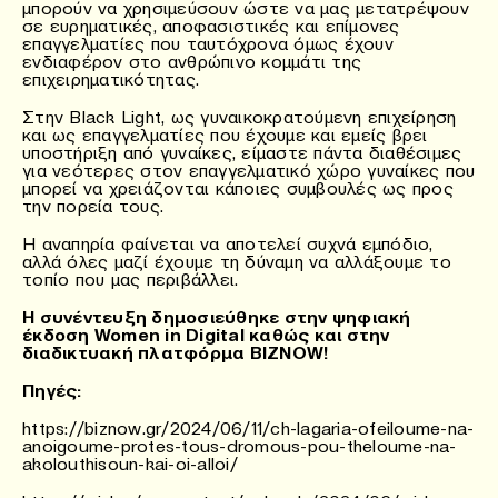
μπορούν να χρησιμεύσουν ώστε να μας μετατρέψουν
σε ευρηματικές, αποφασιστικές και επίμονες
επαγγελματίες που ταυτόχρονα όμως έχουν
ενδιαφέρον στο ανθρώπινο κομμάτι της
επιχειρηματικότητας.
Στην Black Light, ως γυναικοκρατούμενη επιχείρηση
και ως επαγγελματίες που έχουμε και εμείς βρει
υποστήριξη από γυναίκες, είμαστε πάντα διαθέσιμες
για νεότερες στον επαγγελματικό χώρο γυναίκες που
μπορεί να χρειάζονται κάποιες συμβουλές ως προς
την πορεία τους.
Η αναπηρία φαίνεται να αποτελεί συχνά εμπόδιο,
αλλά όλες μαζί έχουμε τη δύναμη να αλλάξουμε το
τοπίο που μας περιβάλλει.
Η συνέντευξη δημοσιεύθηκε στην ψηφιακή
έκδοση Women in Digital καθώς και στην
διαδικτυακή πλατφόρμα BIZNOW!
Πηγές:
https://biznow.gr/2024/06/11/ch-lagaria-ofeiloume-na-
anoigoume-protes-tous-dromous-pou-theloume-na-
akolouthisoun-kai-oi-alloi/