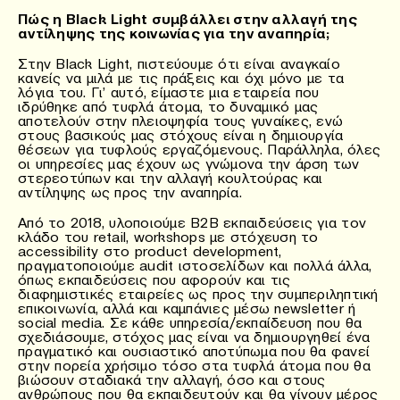
Πώς η Black Light συμβάλλει στην αλλαγή της
αντίληψης της κοινωνίας για την αναπηρία;
Στην Black Light, πιστεύουμε ότι είναι αναγκαίο
κανείς να μιλά με τις πράξεις και όχι μόνο με τα
λόγια του. Γι’ αυτό, είμαστε μια εταιρεία που
ιδρύθηκε από τυφλά άτομα, το δυναμικό μας
αποτελούν στην πλειοψηφία τους γυναίκες, ενώ
στους βασικούς μας στόχους είναι η δημιουργία
θέσεων για τυφλούς εργαζόμενους. Παράλληλα, όλες
οι υπηρεσίες μας έχουν ως γνώμονα την άρση των
στερεοτύπων και την αλλαγή κουλτούρας και
αντίληψης ως προς την αναπηρία.
Από το 2018, υλοποιούμε B2B εκπαιδεύσεις για τον
κλάδο του retail, workshops με στόχευση το
accessibility στο product development,
πραγματοποιούμε audit ιστοσελίδων και πολλά άλλα,
όπως εκπαιδεύσεις που αφορούν και τις
διαφημιστικές εταιρείες ως προς την συμπεριληπτική
επικοινωνία, αλλά και καμπάνιες μέσω newsletter ή
social media. Σε κάθε υπηρεσία/εκπαίδευση που θα
σχεδιάσουμε, στόχος μας είναι να δημιουργηθεί ένα
πραγματικό και ουσιαστικό αποτύπωμα που θα φανεί
στην πορεία χρήσιμο τόσο στα τυφλά άτομα που θα
βιώσουν σταδιακά την αλλαγή, όσο και στους
ανθρώπους που θα εκπαιδευτούν και θα γίνουν μέρος