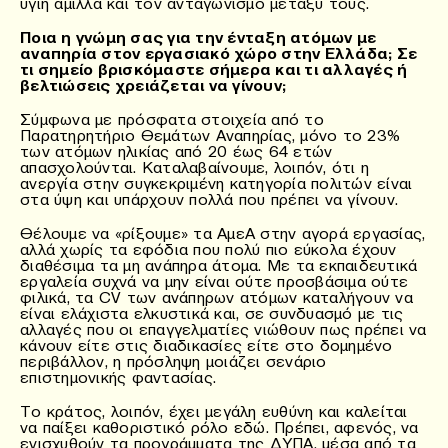
υγιή άμιλλα και τον ανταγωνισμό μεταξύ τους.
Ποια η γνώμη σας για την ένταξη ατόμων με
αναπηρία στον εργασιακό χώρο στην Ελλάδα; Σε
τι σημείο βρισκόμαστε σήμερα και τι αλλαγές ή
βελτιώσεις χρειάζεται να γίνουν;
Σύμφωνα με πρόσφατα στοιχεία από το
Παρατηρητήριο Θεμάτων Αναπηρίας, μόνο το 23%
των ατόμων ηλικίας από 20 έως 64 ετών
απασχολούνται. Καταλαβαίνουμε, λοιπόν, ότι η
ανεργία στην συγκεκριμένη κατηγορία πολιτών είναι
στα ύψη και υπάρχουν πολλά που πρέπει να γίνουν.
Θέλουμε να «ρίξουμε» τα ΑμεΑ στην αγορά εργασίας,
αλλά χωρίς τα εφόδια που πολύ πιο εύκολα έχουν
διαθέσιμα τα μη ανάπηρα άτομα. Με τα εκπαιδευτικά
εργαλεία συχνά να μην είναι ούτε προσβάσιμα ούτε
φιλικά, τα CV των ανάπηρων ατόμων καταλήγουν να
είναι ελάχιστα ελκυστικά και, σε συνδυασμό με τις
αλλαγές που οι επαγγελματίες νιώθουν πως πρέπει να
κάνουν είτε στις διαδικασίες είτε στο δομημένο
περιβάλλον, η πρόσληψη μοιάζει σενάριο
επιστημονικής φαντασίας.
Το κράτος, λοιπόν, έχει μεγάλη ευθύνη και καλείται
να παίξει καθοριστικό ρόλο εδώ. Πρέπει, αφενός, να
ενισχυθούν τα προγράμματα της ΔΥΠΑ, μέσα από τα