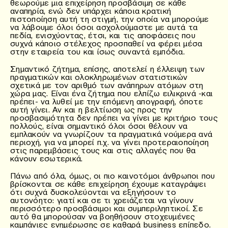
θεωρούμε μια επιχείρηση προσβάσιμη σε κάθε
αναπηρία, ενώ δεν υπάρχει κάποια κρατική
πιστοποίηση αυτή τη στιγμή, την οποία να μπορούμε
να λάβουμε όλοι όσοι ασχολούμαστε με αυτά τα
πεδία, ενισχύοντας, έτσι, και τις αποφάσεις που
συχνά κάποιο στέλεχος προσπαθεί να φέρει μέσα
στην εταιρεία του και ίσως συναντά εμπόδια.
Σημαντικό ζήτημα, επίσης, αποτελεί η έλλειψη των
πραγματικών και ολοκληρωμένων στατιστικών
σχετικά με τον αριθμό των ανάπηρων ατόμων στη
χώρα μας. Είναι ένα ζήτημα που ελπίζω ειλικρινά -και
πρέπει- να λυθεί με την επόμενη απογραφή, όποτε
αυτή γίνει. Αν και η βελτίωση ως προς την
προσβασιμότητα δεν πρέπει να γίνει με κριτήριο τους
πολλούς, είναι σημαντικό όλοι όσοι θέλουν να
εμπλακούν να γνωρίζουν τα πραγματικά νούμερα ανά
περιοχή, για να μπορεί π.χ. να γίνει προτεραιοποίηση
στις παρεμβάσεις τους και στις αλλαγές που θα
κάνουν εσωτερικά.
Πάνω από όλα, όμως, οι πιο καινοτόμοι άνθρωποι που
βρίσκονται σε κάθε επιχείρηση έχουμε καταγράψει
ότι συχνά δυσκολεύονται να εξηγήσουν το
αυτονόητο: γιατί και σε τι χρειάζεται να γίνουν
περισσότερο προσβάσιμοι και συμπεριληπτικοί. Σε
αυτό θα μπορούσαν να βοηθήσουν στοχευμένες
καμπάνιες ενημέρωσης σε καθαρά business επίπεδο.