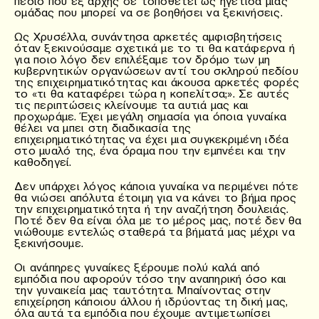
πεδίο που εξ αρχής σε τοποθετεί ως ηγέτιδα μιας
ομάδας που μπορεί να σε βοηθήσει να ξεκινήσεις.
Ως Χρυσέλλα, συνάντησα αρκετές αμφισβητήσεις
όταν ξεκινούσαμε σχετικά με το τι θα κατάφερνα ή
για ποιο λόγο δεν επιλέξαμε τον δρόμο των μη
κυβερνητικών οργανώσεων αντί του σκληρού πεδίου
της επιχειρηματικότητας και άκουσα αρκετές φορές
το «τι θα καταφέρει τώρα η κοπελίτσα;». Σε αυτές
τις περιπτώσεις κλείνουμε τα αυτιά μας και
προχωράμε. Έχει μεγάλη σημασία για όποια γυναίκα
θέλει να μπει στη διαδικασία της
επιχειρηματικότητας να έχει μια συγκεκριμένη ιδέα
στο μυαλό της, ένα όραμα που την εμπνέει και την
καθοδηγεί.
Δεν υπάρχει λόγος κάποια γυναίκα να περιμένει πότε
θα νιώσει απόλυτα έτοιμη για να κάνει το βήμα προς
την επιχειρηματικότητα ή την αναζήτηση δουλειάς.
Ποτέ δεν θα είναι όλα με το μέρος μας, ποτέ δεν θα
νιώθουμε εντελώς σταθερά τα βήματά μας μέχρι να
ξεκινήσουμε.
Οι ανάπηρες γυναίκες ξέρουμε πολύ καλά από
εμπόδια που αφορούν τόσο την αναπηρική όσο και
την γυναικεία μας ταυτότητα. Μπαίνοντας στην
επιχείρηση κάποιου άλλου ή ιδρύοντας τη δική μας,
όλα αυτά τα εμπόδια που έχουμε αντιμετωπίσει