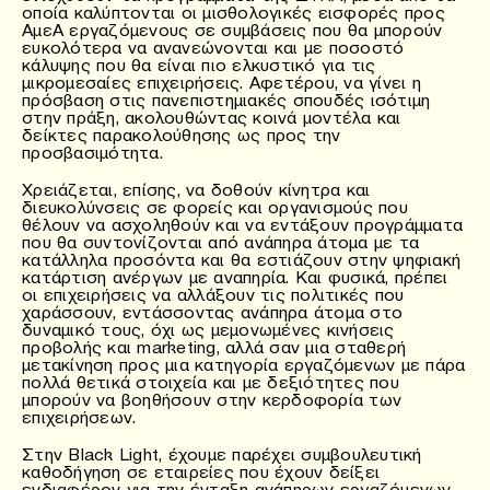
οποία καλύπτονται οι μισθολογικές εισφορές προς
ΑμεΑ εργαζόμενους σε συμβάσεις που θα μπορούν
ευκολότερα να ανανεώνονται και με ποσοστό
κάλυψης που θα είναι πιο ελκυστικό για τις
μικρομεσαίες επιχειρήσεις. Αφετέρου, να γίνει η
πρόσβαση στις πανεπιστημιακές σπουδές ισότιμη
στην πράξη, ακολουθώντας κοινά μοντέλα και
δείκτες παρακολούθησης ως προς την
προσβασιμότητα.
Χρειάζεται, επίσης, να δοθούν κίνητρα και
διευκολύνσεις σε φορείς και οργανισμούς που
θέλουν να ασχοληθούν και να εντάξουν προγράμματα
που θα συντονίζονται από ανάπηρα άτομα με τα
κατάλληλα προσόντα και θα εστιάζουν στην ψηφιακή
κατάρτιση ανέργων με αναπηρία. Και φυσικά, πρέπει
οι επιχειρήσεις να αλλάξουν τις πολιτικές που
χαράσσουν, εντάσσοντας ανάπηρα άτομα στο
δυναμικό τους, όχι ως μεμονωμένες κινήσεις
προβολής και marketing, αλλά σαν μια σταθερή
μετακίνηση προς μια κατηγορία εργαζόμενων με πάρα
πολλά θετικά στοιχεία και με δεξιότητες που
μπορούν να βοηθήσουν στην κερδοφορία των
επιχειρήσεων.
Στην Black Light, έχουμε παρέχει συμβουλευτική
καθοδήγηση σε εταιρείες που έχουν δείξει
ενδιαφέρον για την ένταξη ανάπηρων εργαζόμενων