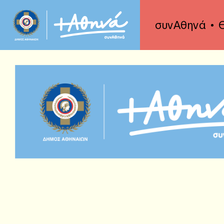
συνΑθηνά