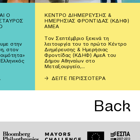
ΑΙ Ο
ΚΈΝΤΡΟ ΔΙΗΜΈΡΕΥΣΗΣ &
ΣΤΑΥΡΌΣ
ΗΜΕΡΉΣΙΑΣ ΦΡΟΝΤΊΔΑΣ (ΚΔΗΦ)
Ο
ΑΜΕΑ
Τον Σεπτέμβριο ξεκινά τη
υμε στην
λειτουργία του το πρώτο Κέντρο
η, στον
Διημέρευσης & Ημερήσιας
τοιμότητα»
Φροντίδας (ΚΔΗΦ) ΑμεΑ του
 Ελληνικός
Δήμου Αθηναίων στο
Μεταξουργείο,…
Α
→
ΔΕΙΤΕ ΠΕΡΙΣΣΟΤΕΡΑ
Back