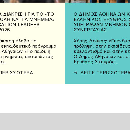
 ΔΙΆΚΡΙΣΗ ΓΙΑ ΤΟ «ΤΟ
Ο ΔΉΜΟΣ ΑΘΗΝΑΊΩΝ Κ
 ΠΌΛΗ ΚΑΙ ΤΑ ΜΝΗΜΕΊΑ»
ΕΛΛΗΝΙΚΌΣ ΕΡΥΘΡΌΣ 
CATION LEADERS
ΥΠΈΓΡΑΨΑΝ ΜΝΗΜΌΝΙ
2026
ΣΥΝΕΡΓΑΣΊΑΣ
άκριση έλαβε το
Χάρης Δούκας: «Επενδύο
 εκπαιδευτικό πρόγραμμα
πρόληψη, στην εκπαίδευσ
 Αθηναίων «Το παιδί, η
εθελοντισμό και στην ε
τα μνημεία», αποσπώντας
Ο Δήμος Αθηναίων και ο
ιο…
Ερυθρός Σταυρός…
 ΠΕΡΙΣΣΟΤΕΡΑ
→
ΔΕΙΤΕ ΠΕΡΙΣΣΟΤΕΡ