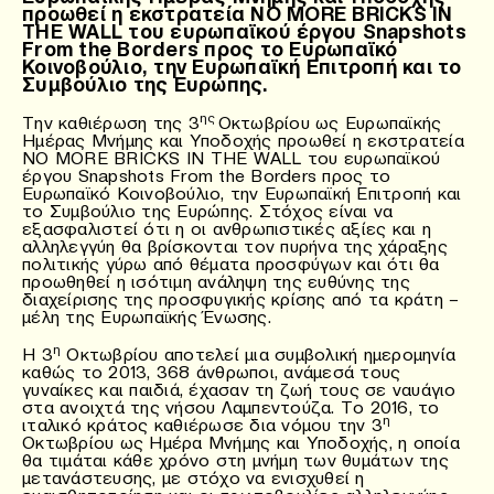
προωθεί η εκστρατεία ΝΟ MORE BRICKS IN
THE WALL του ευρωπαϊκού έργου Snapshots
From the Borders προς το Ευρωπαϊκό
Κοινοβούλιο, την Ευρωπαϊκή Επιτροπή και το
Συμβούλιο της Ευρώπης.
ης
Την καθιέρωση της 3
Οκτωβρίου ως Ευρωπαϊκής
Ημέρας Μνήμης και Υποδοχής προωθεί η εκστρατεία
ΝΟ MORE BRICKS IN THE WALL του ευρωπαϊκού
έργου Snapshots From the Borders προς το
Ευρωπαϊκό Κοινοβούλιο, την Ευρωπαϊκή Επιτροπή και
το Συμβούλιο της Ευρώπης. Στόχος είναι να
εξασφαλιστεί ότι η οι ανθρωπιστικές αξίες και η
αλληλεγγύη θα βρίσκονται τον πυρήνα της χάραξης
πολιτικής γύρω από θέματα προσφύγων και ότι θα
προωθηθεί η ισότιμη ανάληψη της ευθύνης της
διαχείρισης της προσφυγικής κρίσης από τα κράτη –
μέλη της Ευρωπαϊκής Ένωσης.
η
Η 3
Οκτωβρίου αποτελεί μια συμβολική ημερομηνία
καθώς το 2013, 368 άνθρωποι, ανάμεσά τους
γυναίκες και παιδιά, έχασαν τη ζωή τους σε ναυάγιο
στα ανοιχτά της νήσου Λαμπεντούζα. Το 2016, το
η
ιταλικό κράτος καθιέρωσε δια νόμου την 3
Οκτωβρίου ως Ημέρα Μνήμης και Υποδοχής, η οποία
θα τιμάται κάθε χρόνο στη μνήμη των θυμάτων της
μετανάστευσης, με στόχο να ενισχυθεί η