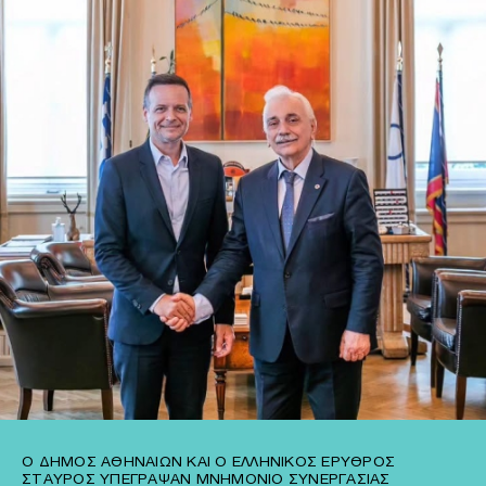
Ο ΔΉΜΟΣ ΑΘΗΝΑΊΩΝ ΚΑΙ Ο ΕΛΛΗΝΙΚΌΣ ΕΡΥΘΡΌΣ
ΣΤΑΥΡΌΣ ΥΠΈΓΡΑΨΑΝ ΜΝΗΜΌΝΙΟ ΣΥΝΕΡΓΑΣΊΑΣ