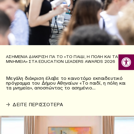
Ανοίξτε
ΑΣΗΜΈΝΙΑ ΔΙΆΚΡΙΣΗ ΓΙΑ ΤΟ «ΤΟ ΠΑΙΔΊ, Η ΠΌΛΗ ΚΑΙ ΤΑ
ΜΝΗΜΕΊΑ» ΣΤΑ EDUCATION LEADERS AWARDS 2026
Μεγάλη διάκριση έλαβε το καινοτόμο εκπαιδευτικό
πρόγραμμα του Δήμου Αθηναίων «Το παιδί, η πόλη και
τα μνημεία», αποσπώντας το ασημένιο…
→
ΔΕΙΤΕ ΠΕΡΙΣΣΟΤΕΡΑ