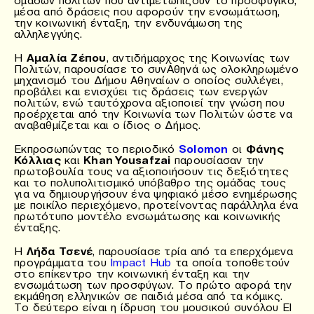
μέσα από δράσεις που αφορούν την ενσωμάτωση,
την κοινωνική ένταξη, την ενδυνάμωση της
αλληλεγγύης.
Η
Αμαλία Ζέπου
, αντιδήμαρχος της Κοινωνίας των
Πολιτών, παρουσίασε το συνΑθηνά ως ολοκληρωμένο
μηχανισμό του Δήμου Αθηναίων ο οποίος συλλέγει,
προβάλει και ενισχύει τις δράσεις των ενεργών
πολιτών, ενώ ταυτόχρονα αξιοποιεί την γνώση που
προέρχεται από την Κοινωνία των Πολιτών ώστε να
αναβαθμίζεται και ο ίδιος ο Δήμος.
Εκπροσωπώντας το περιοδικό
Solomon
οι
Φάνης
Κόλλιας
και
Khan Yousafzai
παρουσίασαν την
πρωτοβουλία τους να αξιοποιήσουν τις δεξιότητες
και το πολυπολιτισμικό υπόβαθρο της ομάδας τους
για να δημιουργήσουν ένα ψηφιακό μέσο ενημέρωσης
με ποικίλο περιεχόμενο, προτείνοντας παράλληλα ένα
πρωτότυπο μοντέλο ενσωμάτωσης και κοινωνικής
ένταξης.
Η
Λήδα Τσενέ
, παρουσίασε τρία από τα επερχόμενα
προγράμματα του
Impact Hub
τα οποία τοποθετούν
στο επίκεντρο την κοινωνική ένταξη και την
ενσωμάτωση των προσφύγων. Το πρώτο αφορά την
εκμάθηση ελληνικών σε παιδιά μέσα από τα κόμικς.
Το δεύτερο είναι η ίδρυση του μουσικού συνόλου El