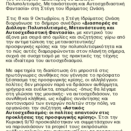
Πολυπολιτισμός, Μετανάστευση και Αυτοσχεδιαστική
Φαντασία» στη Στέγη του Ιδρύματος Ωνάση.
Στις 8 και 9 Οκτωβρίου, η Στέγη Ιδρύματος Ωνάση
διοργάνωσε το διήμερο συνέδριο
«Διασπορές σε
Διάλογο: Πολυπολιτισμός, Μετανάστευση και
Αυτοσχεδιαστική Φαντασία»
, με κεντρικό του
άξονα μια σειρά από ομιλίες και συζητήσεις γύρω από
την αντιμετώπιση της μεταναστευτικής/
προσφυγικής κρίσης και την πολυπολιτισμικότητα και
το πώς αυτές διαμορφώνονται στον πλανήτη σήμερα,
συχνά σε συσχετισμό με τις πρακτικές της τέχνης
και ιδιαίτερα του αυτοσχεδιασμού.
Με αφετηρία τη διαπίστωση ότι μπροστά στις
πρωτόγνωρες συνθήκες που γέννησε το πρόσφατο
ξέσπασμα της προσφυγικής κρίσης, οι αλληλέγγυοι
πολίτες δεν μπορούν παρά να δράσουν αυθόρμητα,
γρήγορα και ευέλικτα, επομένως -όπως θα λέγαμε
στη γλώσσα της μουσικής- να αυτοσχεδιάσουν, το
συνΑθηνά κλήθηκε, ως κόμβος συνάντησης και
συντονισμού των ενεργών πολιτών στην πόλη, να
οργανώσει την συζήτηση
«Αστικός
Αυτοσχεδιασμός: οι πολίτες απαντούν στις
προκλήσεις της προσφυγικής κρίσης»
. Έτσι την
Κυριακή 9/10 προσκαλέστηκαν να συμμετάσχουν και
να παρουσιάσουν τα project τους εκπρόσωποι
ομάδων πολιτών που αντιμετωπίζουν το προσφυγικό,