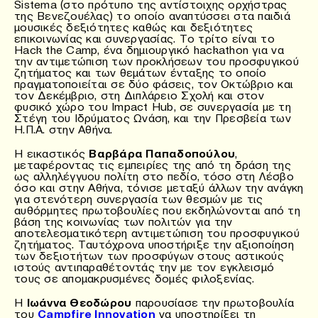
Sistema (στο πρότυπο της αντίστοιχης ορχήστρας
της Βενεζουέλας) το οποίο αναπτύσσει στα παιδιά
μουσικές δεξιότητες καθώς και δεξιότητες
επικοινωνίας και συνεργασίας. Το τρίτο είναι το
Hack the Camp, ένα δημιουργικό hackathon για να
την αντιμετώπιση των προκλήσεων του προσφυγικού
ζητήματος και των θεμάτων ένταξης το οποίο
πραγματοποιείται σε δύο φάσεις, τον Οκτώβριο και
τον Δεκέμβριο, στη Διπλάρειο Σχολή και στον
φυσικό χώρο του Impact Hub, σε συνεργασία με τη
Στέγη του Ιδρύματος Ωνάση, και την Πρεσβεία των
Η.Π.Α. στην Αθήνα.
Η εικαστικός
Βαρβάρα Παπαδοπούλου
,
μεταφέροντας τις εμπειρίες της από τη δράση της
ως αλληλέγγυου πολίτη στο πεδίο, τόσο στη Λέσβο
όσο και στην Αθήνα, τόνισε μεταξύ άλλων την ανάγκη
για στενότερη συνεργασία των θεσμών με τις
αυθόρμητες πρωτοβουλίες που εκδηλώνονται από τη
βάση της κοινωνίας των πολιτών για την
αποτελεσματικότερη αντιμετώπιση του προσφυγικού
ζητήματος. Ταυτόχρονα υποστήριξε την αξιοποίηση
των δεξιοτήτων των προσφύγων στους αστικούς
ιστούς αντιπαραθέτοντάς την με τον εγκλεισμό
τους σε απομακρυσμένες δομές φιλοξενίας.
Η
Ιωάννα Θεοδώρου
παρουσίασε την πρωτοβουλία
του
Campfire Innovation
να υποστηρίξει τη