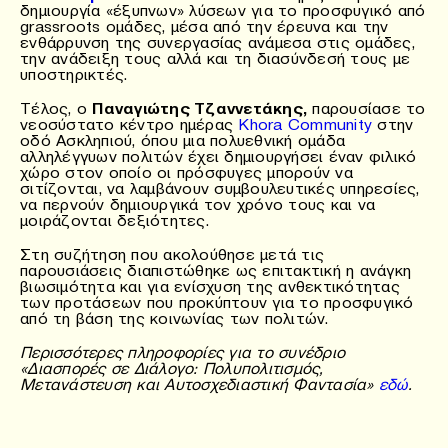
δημιουργία «έξυπνων» λύσεων για το προσφυγικό από
grassroots ομάδες, μέσα από την έρευνα και την
ενθάρρυνση της συνεργασίας ανάμεσα στις ομάδες,
την ανάδειξη τους αλλά και τη διασύνδεσή τους με
υποστηρικτές.
Τέλος, ο
Παναγιώτης Τζαννετάκης,
παρουσίασε το
νεοσύστατο κέντρο ημέρας
Khora Community
στην
οδό Ασκληπιού, όπου μια πολυεθνική ομάδα
αλληλέγγυων πολιτών έχει δημιουργήσει έναν φιλικό
χώρο στον οποίο οι πρόσφυγες μπορούν να
σιτίζονται, να λαμβάνουν συμβουλευτικές υπηρεσίες,
να περνούν δημιουργικά τον χρόνο τους και να
μοιράζονται δεξιότητες.
Στη συζήτηση που ακολούθησε μετά τις
παρουσιάσεις διαπιστώθηκε ως επιτακτική η ανάγκη
βιωσιμότητα και για ενίσχυση της ανθεκτικότητας
των προτάσεων που προκύπτουν για το προσφυγικό
από τη βάση της κοινωνίας των πολιτών.
Περισσότερες πληροφορίες για το συνέδριο
«Διασπορές σε Διάλογο: Πολυπολιτισμός,
Μετανάστευση και Αυτοσχεδιαστική Φαντασία»
εδώ
.