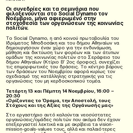
Οι συνεδρίες και τα σεμινάρια που
φιλοξενούνται στο Social Dynamo τον
Νοέμβριο, μήνα αφιερωμένο στην
στοχοθεσία των οργανώσεων της κοινωνίας
πολιτών.
Το Social Dynamo, η από κοινού πρωτοβουλία του
Ιδρύματος Μποδοσάκη και του δήμου Αθηναίων να
δημιουργήσουν έναν χώρο για την ενδυνάμωση,
μάθηση και δικτύωση των φορέων και των άτυπων
ομάδων της κοινωνίας πολιτών στο Σεράφειο του
δήμου Αθηναίων (Κτίριο Β’ 2ος όροφος), συνεχίζει
τις επιμορφωτικές του δράσεις. Το κέντρο βάρους
των δράσεων του Νοεμβρίου αφορά κυρίως τον
σχεδιασμό της κατάλληλης στρατηγικής για τις
οργανώσεις του μη κερδοσκοπικού τομέα.
Τετάρτη 13 και Πέμπτη 14 Νοεμβρίου, 16:00 –
20:30
«Ορίζοντας το Όραμα, την Αποστολή, τους
Στόχους και της Αξίες της Οργάνωσής μας»
Στο εργαστήριο αυτό καλούνται νεοσύστατες
οργανώσεις/ομάδες πολιτών που ακόμα δεν έχουν
επεξεργαστεί λεκτικά και με ακρίβεια τa vision-
mission-goals-values τους, αλλά και παλαιότερες