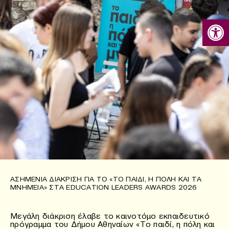
Ανοίξτε
ΑΣΗΜΈΝΙΑ ΔΙΆΚΡΙΣΗ ΓΙΑ ΤΟ «ΤΟ ΠΑΙΔΊ, Η ΠΌΛΗ ΚΑΙ ΤΑ
ΜΝΗΜΕΊΑ» ΣΤΑ EDUCATION LEADERS AWARDS 2026
Μεγάλη διάκριση έλαβε το καινοτόμο εκπαιδευτικό
πρόγραμμα του Δήμου Αθηναίων «Το παιδί, η πόλη και