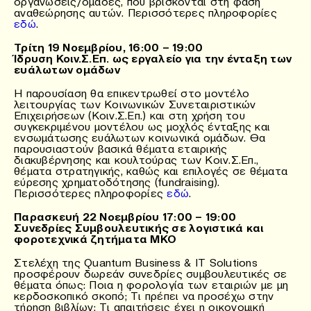
οργανώσεις/ομάδες, που βρίσκονται στη φάση
αναθεώρησης αυτών. Περισσότερες πληροφορίες
εδώ
.
Τρίτη 19 Νοεμβρίου, 16:00 – 19:00
Ίδρυση Κοιν.Σ.Επ. ως εργαλείο για την ένταξη των
ευάλωτων ομάδων
Η παρουσίαση θα επικεντρωθεί στο μοντέλο
λειτουργίας των Κοινωνικών Συνεταιριστικών
Επιχειρήσεων (Κοιν.Σ.Επ.) και στη χρήση του
συγκεκριμένου μοντέλου ως μοχλός ένταξης και
ενσωμάτωσης ευάλωτων κοινωνικά ομάδων. Θα
παρουσιαστούν βασικά θέματα εταιρικής
διακυβέρνησης και κουλτούρας των Κοιν.Σ.Επ.,
θέματα στρατηγικής, καθώς και επιλογές σε θέματα
εύρεσης χρηματοδότησης (fundraising).
Περισσότερες πληροφορίες
εδώ
.
Παρασκευή 22 Νοεμβρίου 17:00 – 19:00
Συνεδρίες Συμβουλευτικής σε λογιστικά και
φοροτεχνικά ζητήματα ΜΚΟ
Στελέχη της Quantum Business & IT Solutions
προσφέρουν δωρεάν συνεδρίες συμβουλευτικές σε
θέματα όπως: Ποια η φορολογία των εταιριών με μη
κερδοσκοπικό σκοπό; Τι πρέπει να προσέχω στην
τήρηση βιβλίων; Τι απαιτήσεις έχει η οικονομική