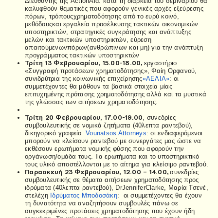
Διευθυντής της
ActionAid
: κατά τη διάρκεια του σεμιναρίου θα
καλυφθούν θεματικές που αφορούν γενικές αρχές εξεύρεσης
πόρων, τρόπους
χρηματοδότησης από το ευρύ κοινό,
μεθόδους
και εργαλεία προσέλκυσης τακτικών οικονομικών
υποστηρικτών, στρατηγικές συγκράτησης και ανάπτυξης
μελών και τακτικών υποστηρικτών, εύρεση
απαιτούμενων
πόρων
(ανθρώπινων
και μη) για την ανάπτυξη
προγράμματος τακτικών υποστηρικτών
Τρίτη 13 Φεβρουαρίου, 15.00-18.00,
εργαστήριο
«Συγγραφή προτάσεων χρηματοδότησης», Φαίη Ορφανού,
συνιδρύτρια της κοινωνικής επιχείρησης
«ΑΕΛΙΑ»
: οι
συμμετέχοντες θα μάθουν τα βασικά στοιχεία μίας
επιτυχημένης πρότασης χρηματοδότησης αλλά και τα μυστικά
της γλώσσας των αιτήσεων χρηματοδότησης.
Τρίτη 20 Φεβρουαρίου, 17.00-19.00
, συνεδρίες
συμβουλευτικής σε νομικά ζητήματα (40λεπτα ραντεβού),
δικηγορικό γραφείο
Vounatsos Attorneys
: οι ενδιαφερόμενοι
μπορούν να κλείσουν ραντεβού με συνεργάτες μας ώστε να
εκθέσουν ερωτήματα νομικής φύσης που αφορούν την
οργάνωση/ομάδα τους. Τα ερωτήματα και το υποστηρικτικό
τους υλικό αποστέλλονται με το αίτημα για κλείσιμο ραντεβού.
Παρασκευή 23 Φεβρουαρίου, 12.00 – 14.00,
συνεδρίες
συμβουλευτικής σε θέματα αιτήσεων χρηματοδότησης προς
ιδρύματα (40λεπτα ραντεβού),
Dr
Jennifer
Clarke
, Μαρία Τσενέ,
στελέχη
Ιδρύματος Μποδοσάκη
: οι συμμετέχοντες θα έχουν
τη δυνατότητα να αναζητήσουν συμβουλές πάνω σε
συγκεκριμένες προτάσεις χρηματοδότησης που έχουν ήδη