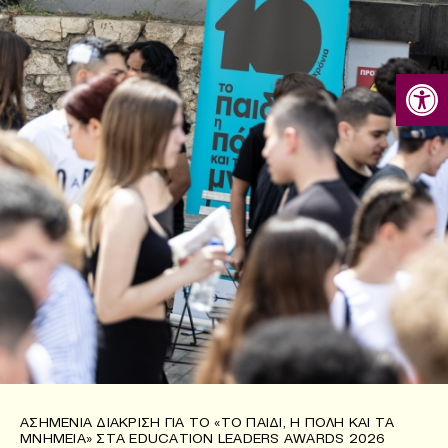
Ανοίξτε
ΑΣΗΜΈΝΙΑ ΔΙΆΚΡΙΣΗ ΓΙΑ ΤΟ «ΤΟ ΠΑΙΔΊ, Η ΠΌΛΗ ΚΑΙ ΤΑ
ΜΝΗΜΕΊΑ» ΣΤΑ EDUCATION LEADERS AWARDS 2026