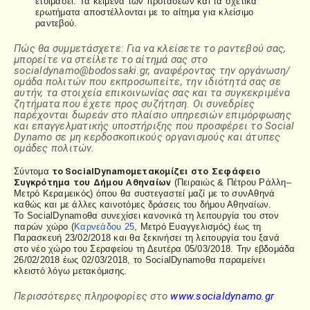
ετοιμάσει. Τα κείμενα των προτάσεων και τα σχετικά
ερωτήματα αποστέλλονται με το αίτημα για κλείσιμο
ραντεβού.
Πώς θα συμμετάσχετε: Για να κλείσετε το ραντεβού σας,
μπορείτε να στείλετε το αίτημά σας στο
socialdynamo@bodossaki.gr, αναφέροντας την οργάνωση/
ομάδα πολιτών που εκπροσωπείτε, την ιδιότητά σας σε
αυτήν, τα στοιχεία επικοινωνίας σας και τα συγκεκριμένα
ζητήματα που έχετε προς συζήτηση. Οι συνεδρίες
παρέχονται δωρεάν στο πλαίσιο υπηρεσιών επιμόρφωσης
και επαγγελματικής υποστήριξης που προσφέρει το Social
Dynamo σε μη κερδοσκοπικούς οργανισμούς και άτυπες
ομάδες πολιτών.
το
Social
Dynamo
μετακομίζει στο Σεφάφειο
Σύντομα
Συγκρότημα του Δήμου Αθηναίων
(Πειραιώς & Πέτρου Ράλλη–
Μετρό Κεραμεικός) όπου θα συστεγαστεί μαζί με το συνΑθηνά
καθώς και με άλλες καινοτόμες δράσεις του δήμου Αθηναίων.
Το
Social
Dynamo
θα συνεχίσει κανονικά τη λειτουργία του στον
παρών χώρο (
Καρνεάδου 25
, Μετρό Ευαγγελισμός) έως τη
Παρασκευή 23/02/2018 και θα ξεκινήσει τη λειτουργία του ξανά
στο νέο χώρο του Σεραφείου τη Δευτέρα 05/03/2018. Την εβδομάδα
26/02/2018 έως 02/03/2018, το
Social
Dynamo
θα παραμείνει
κλειστό λόγω μετακόμισης.
Περισσότερες πληροφορίες στο
www.socialdynamo.gr