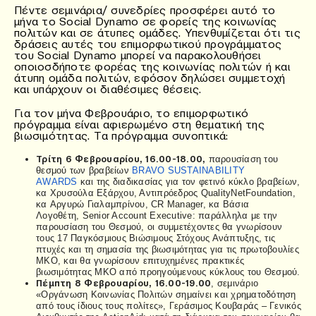
Πέντε σεμινάρια/ συνεδρίες προσφέρει αυτό το
μήνα το Social Dynamo σε φορείς της κοινωνίας
πολιτών και σε άτυπες ομάδες. Υπενθυμίζεται ότι τις
δράσεις αυτές του επιμορφωτικού προγράμματος
του Social Dynamo μπορεί να παρακολουθήσει
οποιοσδήποτε φορέας της κοινωνίας πολιτών ή και
άτυπη ομάδα πολιτών, εφόσον δηλώσει συμμετοχή
και υπάρχουν οι διαθέσιμες θέσεις.
Για τον μήνα Φεβρουάριο, το επιμορφωτικό
πρόγραμμα είναι αφιερωμένο στη θεματική της
βιωσιμότητας. Τα πρόγραμμα συνοπτικά:
Τρίτη 6 Φεβρουαρίου, 16.00-18.00,
παρουσίαση του
θεσμού των βραβείων
BRAVO SUSTAINABILITY
AWARDS
και της διαδικασίας για τον φετινό κύκλο βραβείων,
κα Χρυσούλα Εξάρχου, Αντιπρόεδρος
Quality
Net
Foundation
,
κα
Αργυρώ Γιαλαμπρίνου, CR Manager
, κα Βάσια
Λογοθέτη,
Senior Account Executive
: παράλληλα με την
παρουσίαση του Θεσμού, οι συμμετέχοντες θα γνωρίσουν
τους 17 Παγκόσμιους Βιώσιμους Στόχους Ανάπτυξης, τις
πτυχές και τη σημασία της βιωσιμότητας για τις πρωτοβουλίες
ΜΚΟ, και θα γνωρίσουν επιτυχημένες πρακτικές
βιωσιμότητας ΜΚΟ από προηγούμενους κύκλους του Θεσμού.
Πέμπτη 8 Φεβρουαρίου, 16.00-19.00
, σεμινάριο
«Οργάνωση Κοινωνίας Πολιτών σημαίνει και χρηματοδότηση
από τους ίδιους τους πολίτες», Γεράσιμος Κουβαράς – Γενικός