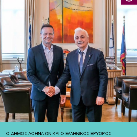
Ο ΔΉΜΟΣ ΑΘΗΝΑΊΩΝ ΚΑΙ Ο ΕΛΛΗΝΙΚΌΣ ΕΡΥΘΡΌΣ