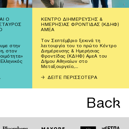
ΑΙ Ο
ΚΈΝΤΡΟ ΔΙΗΜΈΡΕΥΣΗΣ &
ΣΤΑΥΡΌΣ
ΗΜΕΡΉΣΙΑΣ ΦΡΟΝΤΊΔΑΣ (ΚΔΗΦ)
Ο
ΑΜΕΑ
Τον Σεπτέμβριο ξεκινά τη
υμε στην
λειτουργία του το πρώτο Κέντρο
η, στον
Διημέρευσης & Ημερήσιας
τοιμότητα»
Φροντίδας (ΚΔΗΦ) ΑμεΑ του
 Ελληνικός
Δήμου Αθηναίων στο
Μεταξουργείο,…
Α
→
ΔΕΙΤΕ ΠΕΡΙΣΣΟΤΕΡΑ
Back