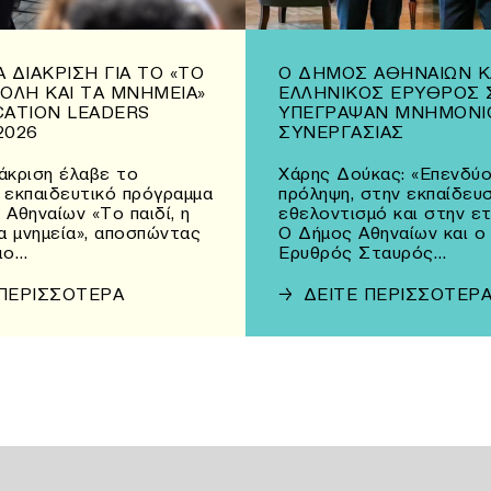
 ΔΙΆΚΡΙΣΗ ΓΙΑ ΤΟ «ΤΟ
Ο ΔΉΜΟΣ ΑΘΗΝΑΊΩΝ Κ
 ΠΌΛΗ ΚΑΙ ΤΑ ΜΝΗΜΕΊΑ»
ΕΛΛΗΝΙΚΌΣ ΕΡΥΘΡΌΣ 
CATION LEADERS
ΥΠΈΓΡΑΨΑΝ ΜΝΗΜΌΝΙ
2026
ΣΥΝΕΡΓΑΣΊΑΣ
άκριση έλαβε το
Χάρης Δούκας: «Επενδύο
 εκπαιδευτικό πρόγραμμα
πρόληψη, στην εκπαίδευσ
 Αθηναίων «Το παιδί, η
εθελοντισμό και στην ε
τα μνημεία», αποσπώντας
Ο Δήμος Αθηναίων και ο
ιο…
Ερυθρός Σταυρός…
 ΠΕΡΙΣΣΟΤΕΡΑ
→
ΔΕΙΤΕ ΠΕΡΙΣΣΟΤΕΡ