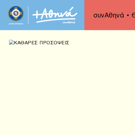
συνΑθηνά