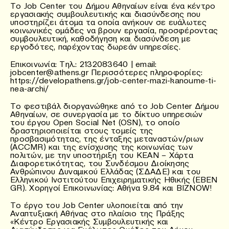
Το Job Center του Δήμου Αθηναίων είναι ένα κέντρο
εργασιακής συμβουλευτικής και διασύνδεσης που
υποστηρίζει άτομα τα οποία ανήκουν σε ευάλωτες
κοινωνικές ομάδες να βρουν εργασία, προσφέροντας
συμβουλευτική, καθοδήγηση και διασύνδεση με
εργοδότες, παρέχοντας δωρεάν υπηρεσίες.
Επικοινωνία: Τηλ.: 2132083640 | email:
jobcenter@athens.gr Περισσότερες πληροφορίες:
https://developathens.gr/job-center-mazi-kanoume-ti-
nea-archi/
Το φεστιβάλ διοργανώθηκε από το Job Center Δήμου
Αθηναίων, σε συνεργασία με το δίκτυο υπηρεσιών
του έργου Open Social Net (OSN), το οποίο
δραστηριοποιείται στους τομείς της
προσβασιμότητας, της ένταξης μεταναστών/ριων
(ACCMR) και της ενίσχυσης της κοινωνίας των
πολιτών, με την υποστήριξη του ΚΕΑΝ – Χάρτα
Διαφορετικότητας, του Συνδέσμου Διοίκησης
Ανθρώπινου Δυναμικού Ελλάδας (ΣΔΑΔΕ) και του
Ελληνικού Ινστιτούτου Επιχειρηματικής Ηθικής (ΕΒΕΝ
GR). Χορηγοί Επικοινωνίας: Αθήνα 9.84 και BIZNOW!
Το έργο του Job Center υλοποιείται από την
Αναπτυξιακή Αθήνας στο πλαίσιο της Πράξης
«Κέντρο Εργασιακής Συμβουλευτικής και