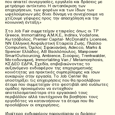
που απαιτεί συνεργασίες, εργαλεία και δράσεις με
μετρήσιμο αντίκτυπο. Η ανταπόκριση των
επιχειρήσεων, των φορέων και των ίδιων των
ωφελούμενων μάς δίνει δύναμη να συνεχίσουμε να
χτίζουμε γέφυρες προς την απασχόληση και την
κοινωνική ένταξη.»
Στο Job Fair συμμετείχαν εταιρείες όπως οι TP
Greece, Immortaliting Α.Μ.Κ.Ε., Inditex, Vodafone,
Κωτσόβολος, Premier Capital- McDonald’s Licensee,
NN Ελληνική Ασφαλιστική Εταιρεία Ζωής, Πλαίσιο
Computers, Όμιλος Σφακιανάκη, Adecco, Marks &
Spencer Ελλάδος, ΑΒ Βασιλόπουλος, Manpower
SmartOutsourcing, Ambience, Σιούφας, Trenkwalder,
Μοτοδυναμική, Immortaliting Van / Metamorphosis,
ΚΣΔΕΟ ΕΔΡΑ, Σχεδία, επιβεβαιώνοντας το
αυξανόμενο ενδιαφέρον της επιχειρηματικής
κοινότητας για πρακτικές συμπερίληψης και ίσων
ευκαιριών στην εργασία. Το Job Center θα
υποστηρίξει τις επιχειρήσεις που θα προσλάβουν
άτομα που συμμετείχαν στο φεστιβάλ από ευάλωτες
ομάδες προκειμένου να ενταχθούν
αποτελεσματικότερα στο εργασιακό τους
περιβάλλον αλλά ταυτόχρονα θα βοηθήσει τους
εργοδότες να κατανοήσουν τα άτομα που θα
προσλάβουν οι επιχειρήσεις.
Ιδιαίτερο ενδιαφέρον παρουσίασαν οι δράσεις