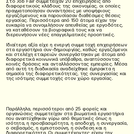
Στο Job Fair συμμετείχαν 20 επιχειρήσεις από
διαφορετικούς κλάδους της οικονομίας, οι οποίες
πραγματοποίησαν συναντήσεις με υποψήφιους
εργαζόμενους και παρουσίασαν διαθέσιμες θέσεις
εργασίας. Περισσότερα από 150 άτομα είχαν την
ευκαιρία να συνομιλήσουν απευθείας με εργοδότες,
να καταθέσουν τα βιογραφικά τους και να
διερευνήσουν νέες επαγγελματικές προοπτικές.
Ιδιαίτερη αξία είχε η ενεργή συμμετοχή επιχειρήσεων
στα εργαστήρια συν-δημιουργίας, καθώς εργαζόμενοι
και στελέχη εταιρειών συνεργάστηκαν με άτομα από
διαφορετικά κοινωνικά υπόβαθρα, αναπτύσσοντας
κοινές δράσεις και ανταλλάσσοντας εμπειρίες. Μέσα
από αυτή τη διαδικασία αναδείχθηκε έμπρακτα η
σημασία της διαφορετικότητας, της συνεργασίας και
της ισότιμης συμμετοχής στον χώρο εργασίας.
Παράλληλα, περισσότεροι από 25 φορείς και
οργανώσεις συμμετείχαν στα βιωματικά εργαστήρια
που αναπτύχθηκαν γύρω από θεματικές όπως η
ισότητα, η προσβασιμότητα, η αποδοχή, η συνεργασία,
ο σεβασμός, η εμπιστοσύνη, η σύνδεση και η
διαφορετικότητα. Οι συμμετέχοντες είχαν την