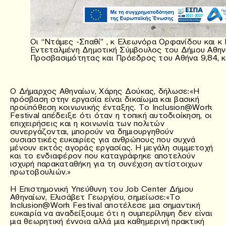
Οι “Ντάμες -Σπαθί” , κ Ελεωνόρα Ορφανίδου και κ
Εντεταλμένη Δημοτική Σύμβουλος του Δήμου Αθην
Προσβασιμότητας και Πρόεδρος του Αθήνα 9,84, κ
Ο Δήμαρχος Αθηναίων, Χάρης Δούκας, δήλωσε:«Η
πρόσβαση στην εργασία είναι δικαίωμα και βασική
προϋπόθεση κοινωνικής ένταξης. Το Inclusion@Work
Festival απέδειξε ότι όταν η τοπική αυτοδιοίκηση, οι
επιχειρήσεις και η κοινωνία των πολιτών
συνεργάζονται, μπορούν να δημιουργηθούν
ουσιαστικές ευκαιρίες για ανθρώπους που συχνά
μένουν εκτός αγοράς εργασίας. Η μεγάλη συμμετοχή
και το ενδιαφέρον που καταγράφηκε αποτελούν
ισχυρή παρακαταθήκη για τη συνέχιση αντίστοιχων
πρωτοβουλιών.»
Η Επιστημονική Υπεύθυνη του Job Center Δήμου
Αθηναίων, Ελισάβετ Γεωργίου, σημείωσε:«Το
Inclusion@Work Festival αποτέλεσε μια σημαντική
ευκαιρία να αναδείξουμε ότι η συμπερίληψη δεν είναι
μια θεωρητική έννοια αλλά μια καθημερινή πρακτική