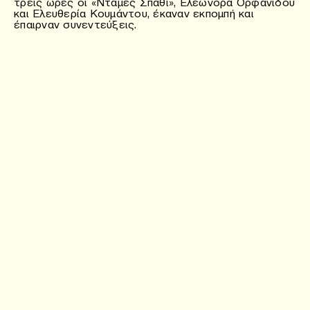
τρεις ώρες οι «Ντάμες Σπαθί», Ελεωνόρα Ορφανίδου
και Ελευθερία Κουμάντου, έκαναν εκπομπή και
έπαιρναν συνεντεύξεις.