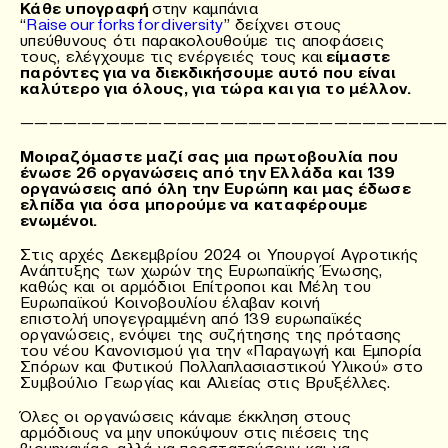
Κάθε υπογραφή
στην καμπάνια
“
Raise our forks for diversity
” δείχνει στους
υπεύθυνους ότι παρακολουθούμε τις αποφάσεις
τους, ελέγχουμε τις ενέργειές τους και
είμαστε
παρόντες για να διεκδικήσουμε αυτό που είναι
καλύτερο για όλους, για τώρα και για το μέλλον.
——————————————————————————————
Μοιραζόμαστε μαζί σας μια πρωτοβουλία που
ένωσε 26 οργανώσεις από την Ελλάδα και 139
οργανώσεις από όλη την Ευρώπη και μας έδωσε
ελπίδα για όσα μπορούμε να καταφέρουμε
ενωμένοι.
Στις αρχές Δεκεμβρίου 2024 οι Υπουργοί Αγροτικής
Ανάπτυξης των χωρών της Ευρωπαϊκής Ένωσης,
καθώς και οι αρμόδιοι Επίτροποι και Μέλη του
Ευρωπαϊκού Κοινοβουλίου έλαβαν κοινή
επιστολή υπογεγραμμένη από 139 ευρωπαϊκές
οργανώσεις, ενόψει της συζήτησης της πρότασης
του νέου Κανονισμού για την «Παραγωγή και Εμπορία
Σπόρων και Φυτικού Πολλαπλασιαστικού Υλικού» στο
Συμβούλιο Γεωργίας και Αλιείας στις Βρυξέλλες.
Όλες οι οργανώσεις κάναμε έκκληση στους
αρμόδιους να μην υποκύψουν στις πιέσεις της