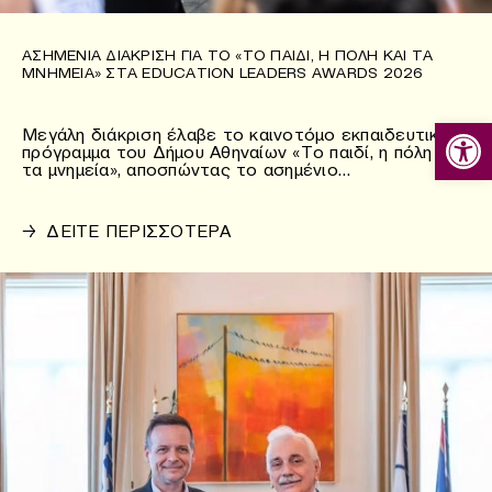
ΑΣΗΜΈΝΙΑ ΔΙΆΚΡΙΣΗ ΓΙΑ ΤΟ «ΤΟ ΠΑΙΔΊ, Η ΠΌΛΗ ΚΑΙ ΤΑ
ΜΝΗΜΕΊΑ» ΣΤΑ EDUCATION LEADERS AWARDS 2026
Ανοίξτε
Μεγάλη διάκριση έλαβε το καινοτόμο εκπαιδευτικό
πρόγραμμα του Δήμου Αθηναίων «Το παιδί, η πόλη και
τα μνημεία», αποσπώντας το ασημένιο…
→
ΔΕΙΤΕ ΠΕΡΙΣΣΟΤΕΡΑ