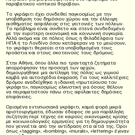
παραβατικού «οπτικού θορύβου».
Το γκράφιτι έχει συνδεθεί παγκοσμίως με την
υποβάθμιση του δημόσιου χώρου και την έλλειψη
αισθήματος ασφάλειας στις γειτονιές των πόλεων.
Το πρόβλημα είναι σύνθετο και στενά συνδεδεμένο
με την ευρύτερη οικονομική και κοινωνική συγκυρία.
Αλλά ακόμα και σε πόλεις όπως η Φιλαδέλφεια των
ΗΠΑ ή το Λονδίνο όπου κατάφεραν να το μειώσουν,
το γκράφιτι θεριεύει στα υποβαθμισμένα τους
προάστια και στους σκοτεινούς τους δρόμους.
Στην Αθήνα, όπου άλλα πιο τρανταχτά ζητήματα
απορρόφησαν την προσοχή των αρχών,
δημιουργήθηκε μια αντίληψη της πόλης ως γυμνού
καμβά για αυτοσχέδια έκφραση. Για τους καλλιτέχνες
δρόμου αναδείχθηκε η ιδανική «πρωτεύουσα του
γκράφιτι», παγκοσμίως ελκυστική για όσους θέλουν
να πειραματιστούν πάνω στις αφύλακτες δημόσιες
επιφάνειες.
Ορισμένα εντυπωσιακά γκράφιτι, καμιά φορά μικρά
αριστουργήματα, έδωσαν έδαφος σε μια παράλληλη
συζήτηση περί τέχνης σε καιρούς οικονομικής κρίσης
με κοινωνιολογικές ερμηνείες για τη δημιουργικότητα
που γεννιέται από την αντίδραση στα αίτιά της. Όροι
όπως «tagging», «bombing», «murals», «lettering» έγιναν