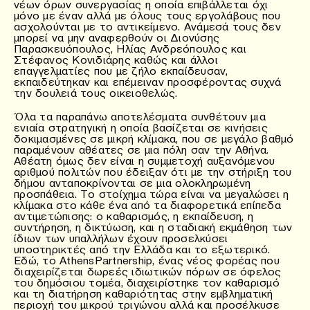
νέων όρων συνεργασίας η οποία επιβάλλεται όχι
μόνο με έναν αλλά με όλους τους εργολάβους που
ασχολούνται με το αντικείμενο. Ανάμεσά τους δεν
μπορεί να μην αναφερθούν οι Διονύσης
Παρασκευόπουλος, Ηλίας Ανδρεόπουλος και
Στέφανος Κονιδιάρης καθώς και άλλοι
επαγγελματίες που με ζήλο εκπαίδευσαν,
εκπαιδεύτηκαν και επέμειναν προσφέροντας συχνά
την δουλειά τους οικειοθελώς.
Όλα τα παραπάνω αποτελέσματα συνθέτουν μια
ενιαία στρατηγική η οποία βασίζεται σε κινήσεις
δοκιμασμένες σε μικρή κλίμακα, που σε μεγάλο βαθμό
παραμένουν αθέατες σε μια πόλη σαν την Αθήνα.
Αθέατη όμως δεν είναι η συμμετοχή αυξανόμενου
αριθμού πολιτών που έδειξαν ότι με την στήριξη του
δήμου ανταποκρίνονται σε μια ολοκληρωμένη
προσπάθεια. Το στοίχημα τώρα είναι να μεγαλώσει η
κλίμακα στο κάθε ένα από τα διαφορετικά επίπεδα
αντιμετώπισης: ο καθαρισμός, η εκπαίδευση, η
συντήρηση, η δικτύωση, και η σταδιακή εκμάθηση των
ίδιων των υπαλλήλων έχουν προσελκύσει
υποστηρικτές από την Ελλάδα και το εξωτερικό.
Εδώ, το
Athens
Partnership
, ένας νέος φορέας που
διαχειρίζεται δωρεές ιδιωτικών πόρων σε όφελος
του δημόσιου τομέα, διαχειρίστηκε τον καθαρισμό
και τη διατήρηση καθαριότητας στην εμβληματική
περιοχή του μικρού τριγώνου αλλά και προσέλκυσε