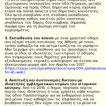
εξωτερικούς συνεργάτες στην οδό Πειραιώς, μεταξύ
Ομόνοιας και Ιεράς Οδού, δημοτικά κτίρια, σχολικά
κτίρια και πολλά ακίνητα στις δημοτικές κοινότητες.
Όλα αυτά συνέβαλαν στη σταδιακή εκπαίδευση
συντήρησης καθώς και στον ρόλο εποπτείας
υπαλλήλων του δήμου, δύο κομβικής σημασίας
παράμετροι για τη βιώσιμη επιτυχία του
εγχειρήματος.
3. Εκπαίδευση του κοινού
με έναν χρηστικό οδηγό
που εξηγεί στους κατοίκους της Αθήνας με ποιον
τρόπο καθαρίζεται και αντιμετωπίζεται το γκράφιτι.
Μην ξεχνάμε ότι υπεύθυνοι για τις προσόψεις τους
είναι οι ίδιοι οι ιδιοκτήτες των κτιρίων. Ο οδηγός
που ενημερώνει τους δημότες για βασικές
εξειδικευμένες τεχνικές, κυκλοφορεί σε έντυπη και
ηλεκτρονική μορφή από τον Απρίλη του 2017.
(
https://issuu.com/synathina/docs/syna.009_katharismos
fin-a5-web)
4. Ανάπτυξη και συντονισμός δικτύου με
ιδιοκτήτες
εμβληματικών κτιρίων του ιστορικού
κέντρου.
Από το 2016, ο δήμος πλησίασε πόρτα-
πόρτα τους ιδιοκτήτες ή τους χρήστες κάθε κτιρίου
της οδού Πανεπιστημίου για να ενθαρρύνει όσους
από μόνοι τους καθαρίζουν τις επιφάνειες, και να
βοηθήσει όσους δεν είχαν την γνώση ή τα μέσα να