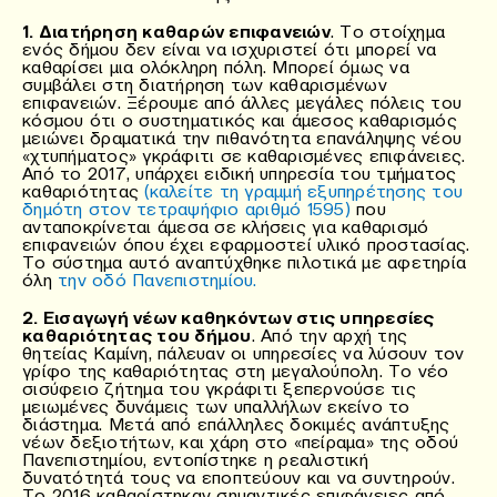
1. Διατήρηση καθαρών επιφανειών
. Το στοίχημα
ενός δήμου δεν είναι να ισχυριστεί ότι μπορεί να
καθαρίσει μια ολόκληρη πόλη. Μπορεί όμως να
συμβάλει στη διατήρηση των καθαρισμένων
επιφανειών. Ξέρουμε από άλλες μεγάλες πόλεις του
κόσμου ότι ο συστηματικός και άμεσος καθαρισμός
μειώνει δραματικά την πιθανότητα επανάληψης νέου
«χτυπήματος» γκράφιτι σε καθαρισμένες επιφάνειες.
Από το 2017, υπάρχει ειδική υπηρεσία του τμήματος
καθαριότητας
(καλείτε τη γραμμή εξυπηρέτησης του
δημότη στον τετραψήφιο αριθμό 1595)
που
ανταποκρίνεται άμεσα σε κλήσεις για καθαρισμό
επιφανειών όπου έχει εφαρμοστεί υλικό προστασίας.
Το σύστημα αυτό αναπτύχθηκε πιλοτικά με αφετηρία
όλη
την οδό Πανεπιστημίου.
2. Εισαγωγή νέων καθηκόντων στις υπηρεσίες
καθαριότητας του δήμου
. Από την αρχή της
θητείας Καμίνη, πάλευαν οι υπηρεσίες να λύσουν τον
γρίφο της καθαριότητας στη μεγαλούπολη. Το νέο
σισύφειο ζήτημα του γκράφιτι ξεπερνούσε τις
μειωμένες δυνάμεις των υπαλλήλων εκείνο το
διάστημα. Μετά από επάλληλες δοκιμές ανάπτυξης
νέων δεξιοτήτων, και χάρη στο «πείραμα» της οδού
Πανεπιστημίου, εντοπίστηκε η ρεαλιστική
δυνατότητά τους να εποπτεύουν και να συντηρούν.
Το 2016 καθαρίστηκαν σημαντικές επιφάνειες από