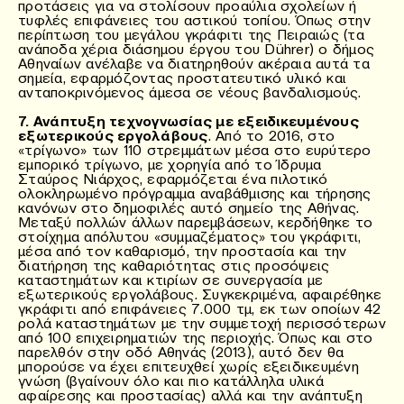
προτάσεις για να στολίσουν προαύλια σχολείων ή
τυφλές επιφάνειες του αστικού τοπίου. Όπως στην
περίπτωση του μεγάλου γκράφιτι της Πειραιώς (τα
ανάποδα χέρια διάσημου έργου του Dührer) ο δήμος
Αθηναίων ανέλαβε να διατηρηθούν ακέραια αυτά τα
σημεία, εφαρμόζοντας προστατευτικό υλικό και
ανταποκρινόμενος άμεσα σε νέους βανδαλισμούς.
7. Ανάπτυξη τεχνογνωσίας με εξειδικευμένους
εξωτερικούς εργολάβους
. Από το 2016, στο
«τρίγωνο» των 110 στρεμμάτων μέσα στο ευρύτερο
εμπορικό τρίγωνο, με χορηγία από το Ίδρυμα
Σταύρος Νιάρχος, εφαρμόζεται ένα πιλοτικό
ολοκληρωμένο πρόγραμμα αναβάθμισης και τήρησης
κανόνων στο δημοφιλές αυτό σημείο της Αθήνας.
Μεταξύ πολλών άλλων παρεμβάσεων, κερδήθηκε το
στοίχημα απόλυτου «συμμαζέματος» του γκράφιτι,
μέσα από τον καθαρισμό, την προστασία και την
διατήρηση της καθαριότητας στις προσόψεις
καταστημάτων και κτιρίων σε συνεργασία με
εξωτερικούς εργολάβους. Συγκεκριμένα, αφαιρέθηκε
γκράφιτι από επιφάνειες 7.000 τμ, εκ των οποίων 42
ρολά καταστημάτων με την συμμετοχή περισσότερων
από 100 επιχειρηματιών της περιοχής. Όπως και στο
παρελθόν στην οδό Αθηνάς (2013), αυτό δεν θα
μπορούσε να έχει επιτευχθεί χωρίς εξειδικευμένη
γνώση (βγαίνουν όλο και πιο κατάλληλα υλικά
αφαίρεσης και προστασίας) αλλά και την ανάπτυξη