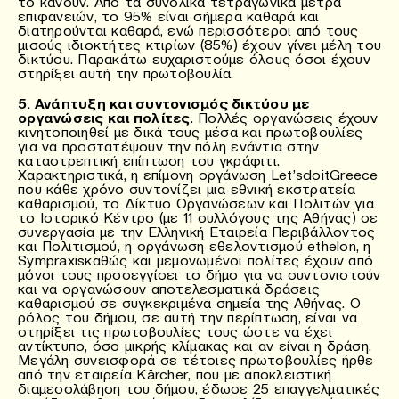
το κάνουν. Από τα συνολικά τετραγωνικά μέτρα
επιφανειών, το 95% είναι σήμερα καθαρά και
διατηρούνται καθαρά, ενώ περισσότεροι από τους
μισούς ιδιοκτήτες κτιρίων (85%) έχουν γίνει μέλη του
δικτύου. Παρακάτω ευχαριστούμε όλους όσοι έχουν
στηρίξει αυτή την πρωτοβουλία.
5. Ανάπτυξη και συντονισμός δικτύου με
οργανώσεις και πολίτες
. Πολλές οργανώσεις έχουν
κινητοποιηθεί με δικά τους μέσα και πρωτοβουλίες
για να προστατέψουν την πόλη ενάντια στην
καταστρεπτική επίπτωση του γκράφιτι.
Χαρακτηριστικά, η επίμονη οργάνωση Let’sdoitGreece
που κάθε χρόνο συντονίζει μια εθνική εκστρατεία
καθαρισμού, το Δίκτυο Οργανώσεων και Πολιτών για
το Ιστορικό Κέντρο (με 11 συλλόγους της Αθήνας) σε
συνεργασία με την Ελληνική Εταιρεία Περιβάλλοντος
και Πολιτισμού, η οργάνωση εθελοντισμού ethelon, η
Sympraxisκαθώς και μεμονωμένοι πολίτες έχουν από
μόνοι τους προσεγγίσει το δήμο για να συντονιστούν
και να οργανώσουν αποτελεσματικά δράσεις
καθαρισμού σε συγκεκριμένα σημεία της Αθήνας. Ο
ρόλος του δήμου, σε αυτή την περίπτωση, είναι να
στηρίξει τις πρωτοβουλίες τους ώστε να έχει
αντίκτυπο, όσο μικρής κλίμακας και αν είναι η δράση.
Μεγάλη συνεισφορά σε τέτοιες πρωτοβουλίες ήρθε
από την εταιρεία Kärcher, που με αποκλειστική
διαμεσολάβηση του δήμου, έδωσε 25 επαγγελματικές