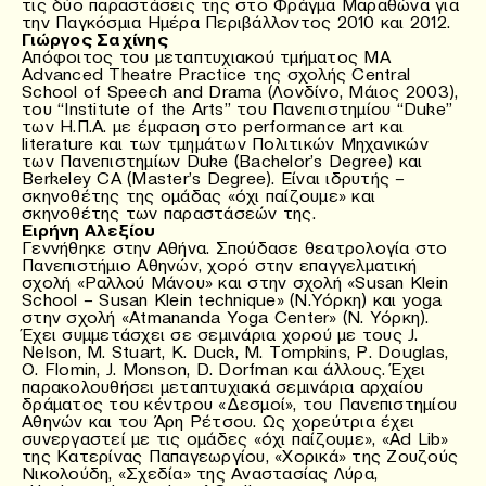
τις δύο παραστάσεις της στο Φράγμα Μαραθώνα για
την Παγκόσμια Ημέρα Περιβάλλοντος 2010 και 2012.
Γιώργος Σαχίνης
Απόφοιτος του μεταπτυχιακού τμήματος ΜΑ
Advanced Theatre Practice της σχολής Central
School of Speech and Drama (Λονδίνο, Μάιος 2003),
του “Institute of the Arts” του Πανεπιστημίου “Duke”
των Η.Π.Α. με έμφαση στο performance art και
literature και των τμημάτων Πολιτικών Μηχανικών
των Πανεπιστημίων Duke (Bachelor’s Degree) και
Berkeley CA (Master’s Degree). Είναι ιδρυτής –
σκηνοθέτης της ομάδας «όχι παίζουμε» και
σκηνοθέτης των παραστάσεών της.
Ειρήνη Αλεξίου
Γεννήθηκε στην Αθήνα. Σπούδασε θεατρολογία στο
Πανεπιστήμιο Αθηνών, χορό στην επαγγελματική
σχολή «Ραλλού Μάνου» και στην σχολή «Susan Klein
School – Susan Klein technique» (Ν.Υόρκη) και yoga
στην σχολή «Atmananda Yoga Center» (Ν. Υόρκη).
Έχει συμμετάσχει σε σεμινάρια χορού με τους J.
Nelson, M. Stuart, K. Duck, M. Tompkins, P. Douglas,
O. Flomin, J. Monson, D. Dorfman και άλλους. Έχει
παρακολουθήσει μεταπτυχιακά σεμινάρια αρχαίου
δράματος του κέντρου «Δεσμoί», του Πανεπιστημίου
Αθηνών και του Άρη Ρέτσου. Ως χορεύτρια έχει
συνεργαστεί με τις ομάδες «όχι παίζουμε», «Ad Lib»
της Κατερίνας Παπαγεωργίου, «Χορικά» της Ζουζούς
Νικολούδη, «Σχεδία» της Αναστασίας Λύρα,