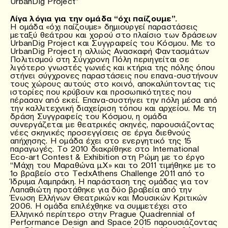
UrbanDig Project”
Λίγα λόγια για την ομάδα “όχι παίζουμε”.
Η ομάδα «όχι παίζουμε» δημιουργεί παραστάσεις
μεταξύ θεάτρου και χορού στο πλαίσιο των δράσεων
UrbanDig Project και Συγγραφείς του Κόσμου. Με το
UrbanDig Project η αλλιώς Ανασκαφή Φαντασμάτων
Πολιτισμού στη Σύγχρονη Πόλη περιηγείται σε
λιγότερο γνωστές γωνιές και κτήρια της πόλης όπου
στήνει σύγχρονες παραστάσεις που επανα-συστήνουν
τους χώρους αυτούς στο κοινό, αποκαλύπτοντας τις
ιστορίες που κρύβουν και προσωπικότητες που
πέρασαν από εκεί. Επανα-συστήνει την πόλη μέσα από
την καλλιτεχνική διαχείριση τόπου και αρχείου. Με τη
δράση Συγγραφείς του Κόσμου, η ομάδα
συνεργάζεται με θεατρικές σκηνές, παρουσιάζοντας
νέες σκηνικές προσεγγίσεις σε έργα διεθνούς
απήχησης. Η ομάδα έχει στο ενεργητικό της 15
παραγωγές. Το 2010 διακρίθηκε στο International
Eco-art Contest & Exhibition στη Ρώμη με το έργο
“Μάχη του Μαραθώνα μ.Χ» και το 2011 τιμήθηκε με το
1ο βραβείο στο TedxAthens Challenge 2011 από το
Ίδρυμα Λαμπράκη. Η παράσταση της ομάδας για τον
Λαπαθιώτη προτάθηκε για δύο βραβεία από την
Ένωση Ελλήνων Θεατρικών και Μουσικών Κριτικών
2006. Η ομάδα επιλέχθηκε να συμμετέχει στο
Ελληνικό περίπτερο στην Prague Quadrennial of
Performance Design and Space 2015 παρουσιάζοντας