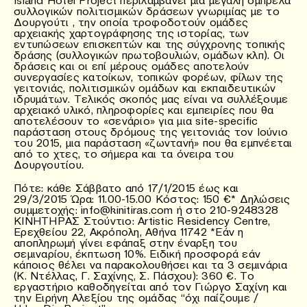
συλλογικών πολιτισμικών δράσεων γνωριμίας με το
Δουργούτι , την οποία τροφοδοτούν ομάδες
αρχειακής χαρτογράφησης της ιστορίας, των
εντυπώσεων επισκεπτών και της σύγχρονης τοπικής
δράσης (συλλογικών πρωτοβουλιών, ομάδων κλπ). Οι
δράσεις και οι επί μέρους ομάδες αποτελούν
συνεργασίες κατοίκων, τοπικών φορέων, φίλων της
γειτονιάς, πολιτισμικών ομάδων και εκπαιδευτικών
ιδρυμάτων. Τελικός σκοπός μας είναι να συλλέξουμε
αρχειακό υλικό, πληροφορίες και εμπειρίες που θα
αποτελέσουν το «σενάριο» για μια site-specific
παράσταση στους δρόμους της γειτονιάς τον Ιούνιο
του 2015, μια παράσταση «ζωντανή» που θα εμπνέεται
από το χτες, το σήμερα και τα όνειρα του
Δουργουτίου.
Πότε: κάθε Σάββατο από 17/1/2015 έως και
29/3/2015 Ώρα: 11.00-15.00 Κόστος: 150 €* Δηλώσεις
συμμετοχής: info@kinitiras.com ή στο 210-9248328
ΚΙΝΗΤΗΡΑΣ Στούντιο: Artistic Residency Centre,
Ερεχθείου 22, Ακρόπολη, Αθήνα 11742 *Εάν η
αποπληρωμή γίνει εφάπαξ στην έναρξη του
σεμιναρίου, έκπτωση 10%. Ειδική προσφορά εάν
κάποιος θέλει να παρακολουθήσει και τα 3 σεμινάρια
(Κ. Ντέλλας, Γ. Σαχίνης, Σ. Πάσχου): 360 €. Το
εργαστήριο καθοδηγείται από τον Γιώργο Σαχίνη και
την Ειρήνη Αλεξίου της ομάδας “όχι παίζουμε /