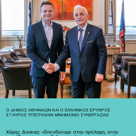
Ο ΔΉΜΟΣ ΑΘΗΝΑΊΩΝ ΚΑΙ Ο ΕΛΛΗΝΙΚΌΣ ΕΡΥΘΡΌΣ
ΣΤΑΥΡΌΣ ΥΠΈΓΡΑΨΑΝ ΜΝΗΜΌΝΙΟ ΣΥΝΕΡΓΑΣΊΑΣ
Χάρης Δούκας: «Επενδύουμε στην πρόληψη, στην