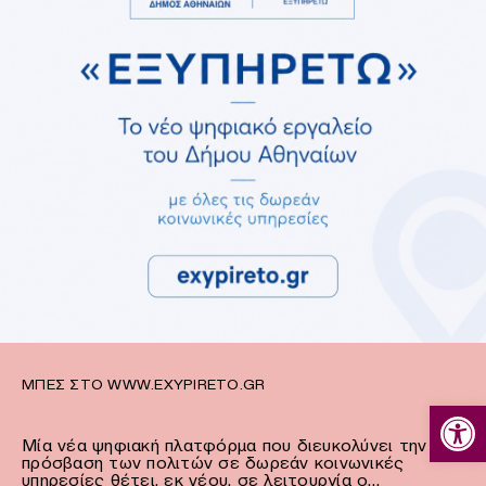
ΜΠΕΣ ΣΤΟ WWW.EXYPIRETO.GR
Ανοίξτε
Μία νέα ψηφιακή πλατφόρμα που διευκολύνει την
πρόσβαση των πολιτών σε δωρεάν κοινωνικές
υπηρεσίες θέτει, εκ νέου, σε λειτουργία ο…