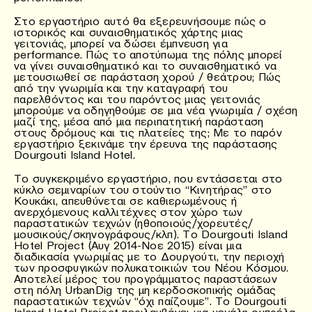
Στο εργαστήριο αυτό θα εξερευνήσουμε πώς ο
ιστορικός και συναισθηματικός χάρτης μιας
γειτονιάς, μπορεί να δώσει έμπνευση για
performance. Πώς το αποτύπωμα της πόλης μπορεί
να γίνει συναισθηματικό και το συναισθηματικό να
μετουσιωθεί σε παράσταση χορού / θεάτρου; Πώς
από την γνωριμία και την καταγραφή του
παρελθόντος και του παρόντος μιας γειτονιάς
μπορούμε να οδηγηθούμε σε μια νέα γνωριμία / σχέση
μαζί της, μέσα από μια περιπατητική παράσταση
στους δρόμους και τις πλατείες της; Με το παρόν
εργαστήριο ξεκινάμε την έρευνα της παράστασης
Dourgouti Island Hotel.
Το συγκεκριμένο εργαστήριο, που εντάσσεται στο
κύκλο σεμιναρίων του στούντιο “Κινητήρας” στο
Κουκάκι, απευθύνεται σε καθιερωμένους ή
ανερχόμενους καλλιτέχνες στον χώρο των
παραστατικών τεχνών (ηθοποιούς/χορευτές/
μουσικούς/σκηνογράφους/κλπ). Το Dourgouti Island
Hotel Project (Αυγ 2014-Νοε 2015) είναι μια
διαδικασία γνωριμίας με το Δουργούτι, την περιοχή
των προσφυγικών πολυκατοικιών του Νέου Κόσμου.
Αποτελεί μέρος του προγράμματος παραστάσεων
στη πόλη UrbanDig της μη κερδοσκοπικής ομάδας
παραστατικών τεχνών “όχι παίζουμε”. Το Dourgouti
Island Hotel Project περιλαμβάνει μια μεγάλη ομπρέλα