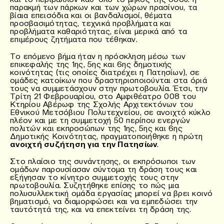
παρακμή των πάρκων και των χώρων πρασίνου, τα
βίαια επεισόδια και οι βανδαλισμοί, θέματα
προσβασιμότητας, τεχνικά προβλήματα και
προβλήματα καθαριότητας, είναι μερικά από τα
επιμέρους ζητήματα που τέθηκαν.
Το επόμενο βήμα ήταν η πρόσκληση μέσω των
επικεφαλής της 1ης, 5ης και 6ης δημοτικής
κοινότητας (τις οποίες διατρέχει η Πατησίων), σε
ομάδες κατοίκων που δραστηριοποιούνται στα όριά
τους να συμμετάσχουν στην πρωτοβουλία. Έτσι, την
Τρίτη 21 Φεβρουαρίου, στο Αμφιθέατρο 008 του
Κτηρίου Αβέρωφ της Σχολής Αρχιτεκτόνων του
Εθνικού Μετσόβιου Πολυτεχνείου, σε ανοιχτό κύκλο
πλέον και με τη συμμετοχή 50 περίπου ενεργών
πολιτών και εκπροσώπων της 1ης, 5ης και 6ης
Δημοτικής Κοινότητας, πραγματοποιήθηκε η πρώτη
ανοιχτή συζήτηση για την Πατησίων
.
Στο πλαίσιο της συνάντησης, οι εκπρόσωποι των
ομάδων παρουσίασαν σύντομα τη δράση τους και
εξήγησαν το κίνητρο συμμετοχής τους στην
πρωτοβουλία. Συζητήθηκε επίσης το πώς μια
πολυσυλλεκτική ομάδα εργασίας μπορεί να βρει κοινό
βηματισμό, να διαμορφώσει και να εμπεδώσει την
ταυτότητά της, και να επεκτείνει τη δράση της.