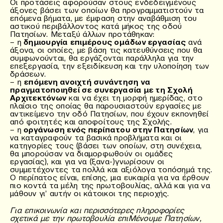
Οι προτάσεις αφορούσαν στους ενδεδειγμένους
άξονες βάσει των οποίων θα προγραμματιστούν τα
επόμενα βήματα, με έμφαση στην αναβάθμιση του
αστικού περιβάλλοντος κατά μήκος της οδού
Πατησίων. Μεταξύ άλλων προτάθηκαν:
– η
δημιουργία επιμέρους ομάδων εργασίας
ανά
άξονα, οι οποίες, με βάση τις κατευθύνσεις που θα
συμφωνούνται, θα εργάζονται παράλληλα για την
επεξεργασία, την εξειδίκευση και την υλοποίηση των
δράσεων.
– η
επόμενη ανοιχτή συνάντηση να
πραγματοποιηθεί σε συνεργασία με τη Σχολή
Αρχιτεκτόνων
και να έχει τη μορφή ημερίδας, στο
πλαίσιο της οποίας θα παρουσιαστούν εργασίες με
αντικείμενο την οδό Πατησίων, που έχουν εκπονηθεί
από φοιτητές και αποφοίτους της Σχολής.
– η
οργάνωση ενός περίπατου στην Πατησίων
, για
να καταγραφούν τα βασικά προβλήματα και οι
κατηγορίες τους (βάσει των οποίων, στη συνέχεια,
θα μπορούσαν να διαμορφωθούν οι ομάδες
εργασίας), και για να (ξανα-)γνωρίσουν οι
συμμετέχοντες τα πολλά και αξιόλογα τοπόσημά της.
Ο περίπατος είναι, επίσης, μια ευκαιρία για να έρθουν
πιο κοντά τα μέλη της πρωτοβουλίας, αλλά και για να
μάθουν γι’ αυτήν οι κάτοικοι της περιοχής.
Για επικοινωνία και περισσότερες πληροφορίες
σχετικά με την πρωτοβουλία επιΜένουμε Πατησίων,