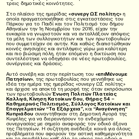
τρεις δημοτικές κοινότητες.
Στο πλαίσιο της ημερίδας
«συνεργ ΩΣ πολίτης»
η
οποία πραγματοποιήθηκε στις εγκαταστάσεις του
Πάρκου για το Παιδί και τον Πολιτισμό του δήμου
Αθηναίων την 1η Νοεμβρίου του 2016, είχαν την
ευκαιρία να γνωριστούν και να ανταλλάξουν απόψεις
τα μέλη των συλλογικοτήτων και των πρωτοβουλιών
που συμμετείχαν σε αυτήν. Και καθώς διαπιστώθηκαν
κοινές ανησυχίες και αντιλήψεις γύρω μια καλύτερη
και πιο βιώσιμη πόλη, ήταν επόμενο η δικτύωση που
συντελέστηκε να οδηγήσει σε νέες πρωτοβουλίες,
συνέργειες και δράσεις.
Αυτό συνέβη και στην περίπτωση του
«επιΜένουμε
Πατησίων»
, της πρωτοβουλίας που γεννήθηκε ως
ιδέα την ημέρα της ημερίδας «συνεργ ΩΣ πολίτης»
και άρχισε να αποκτά τη μορφή της όταν εκπρόσωποι
των πρωτοβουλιών
Ένωση Πολιτών Πλατείας
Καλλιγά, Κίνηση Κατοίκων 6ου, Θήρας 54 –
Καθημερινός Πολιτισμός, Σύλλογος Κατοίκων και
Επαγγελματιών “Τα Εξάρχεια”,
και
“Αναγέννηση”
Κυπριάδου
συναντήθηκαν στη Δημοτική Αγορά της
Κυψέλης για να διερευνήσουν το ενδεχόμενο
συνεργασίας με σημείο αναφοράς τον οδικό άξονα
της Πατησίων. Η συζήτηση ανέδειξε κοινά για όλους
προβλήματα που αφορούν την αστική καθημερινότητα
και το περιβάλλον καθ’ όλο το μήκος της οδού: η