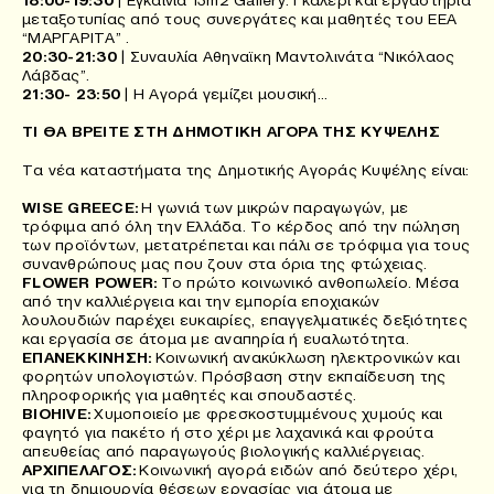
μεταξοτυπίας από τους συνεργάτες και μαθητές του ΕΕΑ
“ΜΑΡΓΑΡΙΤΑ” .
20:30-21:30
| Συναυλία Αθηναϊκη Μαντολινάτα “Νικόλαος
Λάβδας”.
21:30- 23:50
| Η Αγορά γεμίζει μουσική…
ΤΙ ΘΑ ΒΡΕΙΤΕ ΣΤΗ ΔΗΜΟΤΙΚΗ ΑΓΟΡΑ ΤΗΣ ΚΥΨΕΛΗΣ
Τα νέα καταστήματα της Δημοτικής Αγοράς Κυψέλης είναι:
WISE GREECΕ:
Η γωνιά των μικρών παραγωγών, με
τρόφιμα από όλη την Ελλάδα. Το κέρδος από την πώληση
των προϊόντων, μετατρέπεται και πάλι σε τρόφιμα για τους
συνανθρώπους μας που ζουν στα όρια της φτώχειας.
FLOWER POWER:
Το πρώτο κοινωνικό ανθοπωλείο. Μέσα
από την καλλιέργεια και την εμπορία εποχιακών
λουλουδιών παρέχει ευκαιρίες, επαγγελματικές δεξιότητες
και εργασία σε άτομα με αναπηρία ή ευαλωτότητα.
ΕΠΑΝΕΚΚΙΝΗΣΗ:
Κοινωνική ανακύκλωση ηλεκτρονικών και
φορητών υπολογιστών. Πρόσβαση στην εκπαίδευση της
πληροφορικής για μαθητές και σπουδαστές.
BIOHIVE:
Χυμοποιείο με φρεσκοστυμμένους χυμούς και
φαγητό για πακέτο ή στο χέρι με λαχανικά και φρούτα
απευθείας από παραγωγούς βιολογικής καλλιέργειας.
ΑΡΧΙΠΕΛΑΓΟΣ:
Κοινωνική αγορά ειδών από δεύτερο χέρι,
για τη δημιουργία θέσεων εργασίας για άτομα με