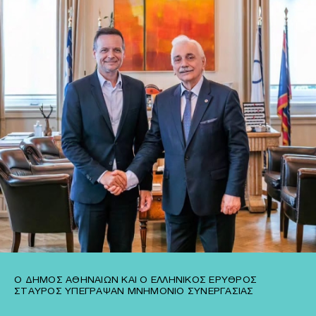
Ο ΔΉΜΟΣ ΑΘΗΝΑΊΩΝ ΚΑΙ Ο ΕΛΛΗΝΙΚΌΣ ΕΡΥΘΡΌΣ
ΣΤΑΥΡΌΣ ΥΠΈΓΡΑΨΑΝ ΜΝΗΜΌΝΙΟ ΣΥΝΕΡΓΑΣΊΑΣ