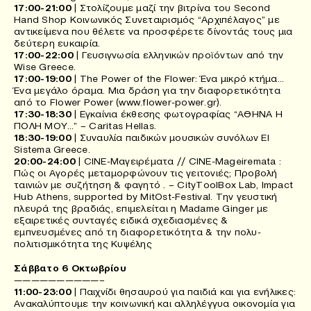
17:00-21:00
| Στολίζουμε μαζί την βιτρίνα του Second
Hand Shop Κοινωνικός Συνεταιρισμός “Αρχιπέλαγος” με
αντικείμενα που θέλετε να προσφέρετε δίνοντάς τους μια
δεύτερη ευκαιρία.
17:00-22:00
| Γευσιγνωσία ελληνικών προϊόντων από την
Wise Greece.
17:00-19:00
| The Power of the Flower: Ένα μικρό κτήμα…
Ένα μεγάλο όραμα. Μια δράση για την διαφορετικότητα
από το Flower Power (www.flower-power.gr).
17:30-18:30
| Εγκαίνια έκθεσης φωτογραφίας “ΑΘΗΝΑ Η
ΠΟΛΗ ΜΟΥ…” – Caritas Hellas.
18:30-19:00
| Συναυλία παιδικών μουσικών συνόλων El
Sistema Greece.
20:00-24:00
| CINE-Mαγειρέματα // CINE-Mageiremata :
Πώς οι Αγορές μεταμορφώνουν τις γειτονιές; Προβολή
ταινιών με συζήτηση & φαγητό . – CityToolBox Lab, Impact
Hub Athens, supported by MitOst-Festival. Την γευστική
πλευρά της βραδιάς, επιμελείται η Madame Ginger με
εξαιρετικές συνταγές ειδικά σχεδιασμένες &
εμπνευσμένες από τη διαφορετικότητα & την πολυ-
πολιτισμικότητα της Κυψέλης
Σάββατο 6 Οκτωβρίου
——————————–
11:00-23:00
| Παιχνίδι θησαυρού για παιδιά και για ενήλικες:
Ανακαλύπτουμε την κοινωνική και αλληλέγγυα οικονομία για