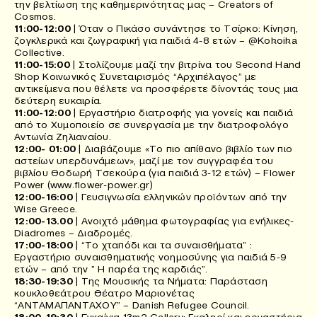
την βελτίωση της καθημερινότητας μας – Creators of
Cosmos.
11:00-12:00
| Όταν ο Πικάσο συνάντησε το Τσίρκο: Κίνηση,
ζογκλερικά και ζωγραφική για παιδιά 4-8 ετών – @Kokoika
Collective.
11:00-15:00
| Στολίζουμε μαζί την βιτρίνα του Second Hand
Shop Κοινωνικός Συνεταιρισμός “Αρχιπέλαγος” με
αντικείμενα που θέλετε να προσφέρετε δίνοντάς τους μια
δεύτερη ευκαιρία.
11:00-12:00
| Εργαστήριο διατροφής για γονείς και παιδιά
από το Χυμοποιείο σε συνεργασία με την διατροφολόγο
Αντωνία Ζηλιαναίου.
12:00- 01:00
| Διαβάζουμε «Το πιο απίθανο βιβλίο των πιο
αστείων υπερδυνάμεων», μαζί με τον συγγραφέα του
βιβλίου Θοδωρή Τσεκούρα (για παιδιά 3-12 ετών) – Flower
Power (www.flower-power.gr)
12:00-16:00
| Γευσιγνωσία ελληνικών προϊόντων από την
Wise Greece.
12:00-13.00
| Ανοιχτό μάθημα φωτογραφίας για ενήλικες-
Diadromes – Διαδρομές.
17:00-18:00
| “Το χταπόδι και τα συναισθήματα” :
Εργαστήριο συναισθηματικής νοημοσύνης για παιδιά 5-9
ετών – από την ” Η παρέα της καρδιάς”.
18:30-19:30
| Της Μουσικής τα Νήματα: Παράσταση
κουκλοθεάτρου Θέατρο Μαριονέτας
“ΑΝΤΑΜΑΠΑΝΤΑΧΟΥ” – Danish Refugee Council.
18:00-19:30
| Εγκαίνια 13m2 Gallery: Γκαλερί και εργαστήρια