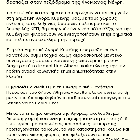
δεσπόζει στον πεζόδρομο της Φωκίωνος Νέγρη.
Τα οκτώ νέα καταστήματα που αρχίζουν να λειτουργούν
στη Δημοτική Αγορά Κυψέλης, μαζί με τους χώρους
έκθεσης και φιλοξενίας δράσεων πολιτισμού και το
δημοφιλές ΚΕΠ, δημιουργούν έναν νέο πόλο έλξης για την
Κυψέλη και φιλοδοξούν να ενεργοποιήσουν επιχειρηματικά
και πολιτιστικά ολόκληρη την περιοχή.
Στη νέα Δημοτική Αγορά Κυψέλης εφαρμόζεται ένα
καινοτόμο, συμμετοχικό και μη κερδοσκοπικό μοντέλο
συνεργασίας φορέων κοινωνικής οικονομίας, με συν-
διαχειριστή το Impact Hub Athens, καθιστώντας την την
πρώτη αγορά κοινωνικής επιχειρηματικότητας στην
Ελλάδα.
Η βραδιά θα ανοίξει με τη Φιλαρμονική Ορχήστρα
Πνευστών του δήμου Αθηναίων και θα ολοκληρωθεί με dj
party που θα επιμεληθούν οι ραδιοφωνικοί παραγωγοί του
Athens Voice Radio 102,5.
Μετά το επίσημο άνοιγμα της Αγοράς, ακολουθεί μια
διήμερη γιορτή κοινωνικής επιχειρηματικότητας, στις 5-6
Οκτωβρίου, με εκδηλώσεις και δράσεις, με κύριους
πρωταγωνιστές το κοινό, τα νέα καταστήματα, καθώς και
τους κοινωνικούς φορείς που φιλοξενούνται και
δραστηριοποιούνται στην Αγορά όπως είναι η ΕΛΛΑΚ, The