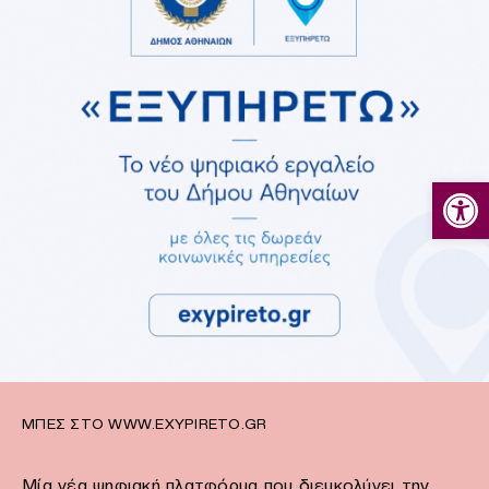
Ανοίξτε
ΜΠΕΣ ΣΤΟ WWW.EXYPIRETO.GR
Μία νέα ψηφιακή πλατφόρμα που διευκολύνει την