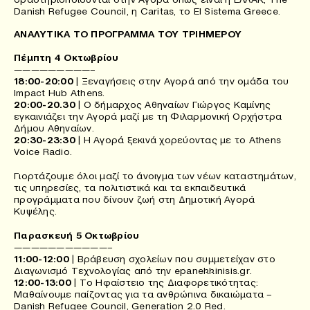
Danish Refugee Council, η Caritas, το El Sistema Greece.
ΑΝΑΛΥΤΙΚΑ ΤΟ ΠΡΟΓΡΑΜΜΑ ΤΟΥ ΤΡΙΗΜΕΡΟΥ
Πέμπτη 4 Οκτωβρίου
—————————–
18:00-20:00
| Ξεναγήσεις στην Αγορά από την ομάδα του
Impact Hub Athens.
20:00-20.30
| Ο δήμαρχος Αθηναίων Γιώργος Καμίνης
εγκαινιάζει την Αγορά μαζί με τη Φιλαρμονική Ορχήστρα
Δήμου Αθηναίων.
20:30-23:30
| H Αγορά ξεκινά χορεύοντας με το Athens
Voice Radio.
Γιορτάζουμε όλοι μαζί το άνοιγμα των νέων καταστημάτων,
τις υπηρεσίες, τα πολιτιστικά και τα εκπαιδευτικά
προγράμματα που δίνουν ζωή στη Δημοτική Αγορά
Κυψέλης.
Παρασκευή 5 Οκτωβρίου
———————————–
11:00-12:00
| Βράβευση σχολείων που συμμετείχαν στο
Διαγωνισμό Τεχνολογίας από την epanekkinisis.gr.
12:00-13:00
| Το Ηφαίστειο της Διαφορετικότητας:
Μαθαίνουμε παίζοντας για τα ανθρώπινα δικαιώματα –
Danish Refugee Council, Generation 2.0 Red.