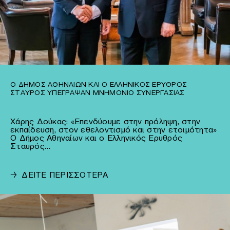
Ο ΔΉΜΟΣ ΑΘΗΝΑΊΩΝ ΚΑΙ Ο ΕΛΛΗΝΙΚΌΣ ΕΡΥΘΡΌΣ
ΣΤΑΥΡΌΣ ΥΠΈΓΡΑΨΑΝ ΜΝΗΜΌΝΙΟ ΣΥΝΕΡΓΑΣΊΑΣ
Χάρης Δούκας: «Επενδύουμε στην πρόληψη, στην
εκπαίδευση, στον εθελοντισμό και στην ετοιμότητα»
Ο Δήμος Αθηναίων και ο Ελληνικός Ερυθρός
Σταυρός…
→
ΔΕΙΤΕ ΠΕΡΙΣΣΟΤΕΡΑ