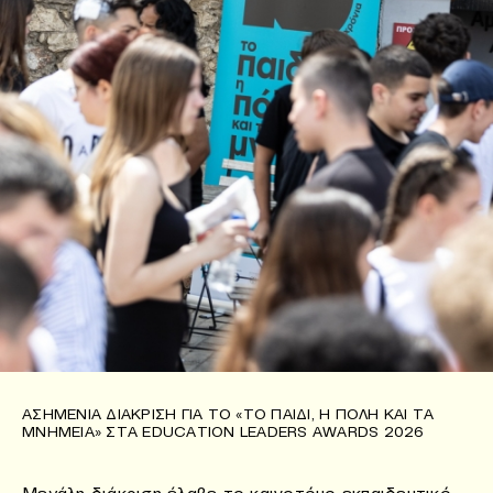
ΑΣΗΜΈΝΙΑ ΔΙΆΚΡΙΣΗ ΓΙΑ ΤΟ «ΤΟ ΠΑΙΔΊ, Η ΠΌΛΗ ΚΑΙ ΤΑ
ΜΝΗΜΕΊΑ» ΣΤΑ EDUCATION LEADERS AWARDS 2026
Μεγάλη διάκριση έλαβε το καινοτόμο εκπαιδευτικό