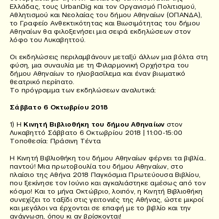
Ελλάδας, τους UrbanDig και τον Οργανισμό Πολιτισμού,
Αθλητισμού και Νεολαίας του δήμου Αθηναίων (ΟΠΑΝΔΑ),
το Γραφείο Ανθεκτικότητας και Βιωσιμότητας του δήμου
Αθηναίων θα φιλοξενήσει μια σειρά εκδηλώσεων στον
λόφο του Λυκαβηττού.
Οι εκδηλώσεις περιλαμβάνουν μεταξύ άλλων μια βόλτα στη
φύση, μια συναυλία με τη Φιλαρμονική Ορχήστρα του
δήμου Αθηναίων το ηλιοβασίλεμα και έναν βιωματικό
θεατρικό περίπατο.
Το πρόγραμμα των εκδηλώσεων αναλυτικά:
Σάββατο 6 Οκτωβρίου 2018
1) Η
Κινητή Βιβλιοθήκη του δήμου Αθηναίων
στον
Λυκαβηττό Σάββατο 6 Οκτωβρίου 2018 | 11:00-15:00
Τοποθεσία: Πράσινη Τέντα
Η Κινητή Βιβλιοθήκη του δήμου Αθηναίων φέρνει τα βιβλία..
παντού! Μια πρωτοβουλία του δήμου Αθηναίων, στο
πλαίσιο της Αθήνα 2018 Παγκόσμια Πρωτεύουσα Βιβλίου,
που ξεκίνησε τον Ιούνιο και αγκαλιάστηκε αμέσως από τον
κόσμο! Και το μήνα Οκτώβριο, λοιπόν, η Κινητή Βιβλιοθήκη
συνεχίζει το ταξίδι στις γειτονιές της Αθήνας, ώστε μικροί
και μεγάλοι να έρχονται σε επαφή με το βιβλίο και την
ανάγνωση, όπου κι αν βρίσκονται!