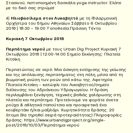
Στασινού, πιστοποιημένη δασκάλα yoga instructor. Ελάτε
με το δικό σας στρώμα!
4)
Ηλιοβασίλεμα στον Λυκαβηττό
με τη Φιλαρμονική
Ορχήστρα του δήμου Αθηναίων Σάββατο 6 Οκτωβρίου
2018 | 18:30 – 19:00 Τοποθεσία:Πράσινη Τέντα
Κυριακή 7 Οκτωβρίου 2018
Περπάτημα νερού
με τους Urban Dig Project Κυριακή 7
Οκτωβρίου 2018 | 12:00-14:00 Σημείο Εκκίνησης: Πλατεία
Κιτσίκη
Περπατώντας σε νερό: Μια άσκηση ενίσχυσης της γείωσης
και της απόλαυσης περπατήματος στη πόλη, μέσα από τη
βιωματική γνώση των ροών από κάτω της. Αφετηρία:
Πλατεία Κιτσίκη – κατώφλι του Λυκαβηττού/σημείο
διέλευσης του Αδριάνειου Υδραγωγείου. Η δράση
περιλαμβάνει ξενάγηση, τεχνικές βαθιάς χαλάρωσης στη
πλατεία και περπάτημα. Προτείνουμε να φοράτε άνετα
ρούχα & αθλητικά παπούτσια και προαιρετικά ένα
κουβερτάκι ή/και μαξιλάρι. Χωρητικότητα δράσης: 20
άτομα (θα τηρηθεί σειρά προτεραιότητας) Πληροφορίες
δράσης: https://www.urbandigproject.org/single-
post/2018/10/03/Περπάτημα-νερού