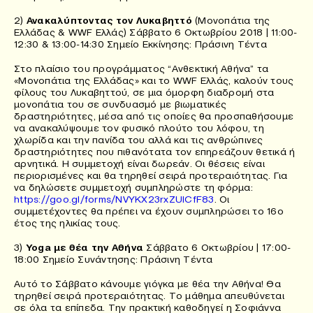
2)
Ανακαλύπτοντας τον Λυκαβηττό
(Μονοπάτια της
Ελλάδας & WWF Ελλάς) Σάββατο 6 Οκτωβρίου 2018 | 11:00-
12:30 & 13:00-14:30 Σημείο Εκκίνησης: Πράσινη Τέντα
Στο πλαίσιο του προγράμματος “Ανθεκτική Αθήνα” τα
«Μονοπάτια της Ελλάδας» και το WWF Ελλάς, καλούν τους
φίλους του Λυκαβηττού, σε μια όμορφη διαδρομή στα
μονοπάτια του σε συνδυασμό με βιωματικές
δραστηριότητες, μέσα από τις οποίες θα προσπαθήσουμε
να ανακαλύψουμε τον φυσικό πλούτο του λόφου, τη
χλωρίδα και την πανίδα του αλλά και τις ανθρώπινες
δραστηριότητες που πιθανότατα τον επηρεάζουν θετικά ή
αρνητικά. Η συμμετοχή είναι δωρεάν. Οι θέσεις είναι
περιορισμένες και θα τηρηθεί σειρά προτεραιότητας. Για
να δηλώσετε συμμετοχή συμπληρώστε τη φόρμα:
https://goo.gl/forms/NVYKX23rxZUICfF83
. Οι
συμμετέχοντες θα πρέπει να έχουν συμπληρώσει το 16ο
έτος της ηλικίας τους.
3)
Yoga με θέα την Αθήνα
Σάββατο 6 Οκτωβρίου | 17:00-
18:00 Σημείο Συνάντησης: Πράσινη Τέντα
Αυτό το Σάββατο κάνουμε γιόγκα με θέα την Αθήνα! Θα
τηρηθεί σειρά προτεραιότητας. Το μάθημα απευθύνεται
σε όλα τα επίπεδα. Την πρακτική καθοδηγεί η Σοφιάννα