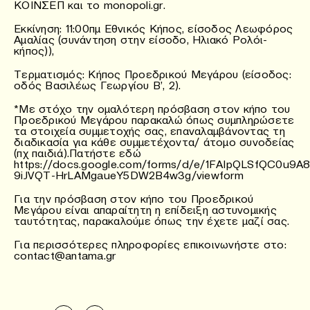
ΚΟΙΝΣΕΠ και το monopoli.gr.
Εκκίνηση: 11:00πμ Εθνικός Κήπος, είσοδος Λεωφόρος
Αμαλίας (συνάντηση στην είσοδο, Ηλιακό Ρολόι-
κήπος)),
Τερματισμός: Κήπος Προεδρικού Μεγάρου (είσοδος:
οδός Βασιλέως Γεωργίου Β’, 2).
*Με στόχο την ομαλότερη πρόσβαση στον κήπο του
Προεδρικού Μεγάρου παρακαλώ όπως συμπληρώσετε
τα στοιχεία συμμετοχής σας, επαναλαμβάνοντας τη
διαδικασία για κάθε συμμετέχοντα/ άτομο συνοδείας
(πχ παιδιά).Πατήστε εδώ
https://docs.google.com/forms/d/e/1FAIpQLSfQC0u9A
9iJVQT-HrLAMgaueY5DW2B4w3g/viewform
Για την πρόσβαση στον κήπο του Προεδρικού
Μεγάρου είναι απαραίτητη η επίδειξη αστυνομικής
ταυτότητας, παρακαλούμε όπως την έχετε μαζί σας.
Για περισσότερες πληροφορίες επικοινωνήστε στο:
contact@antama.gr