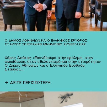
Ο ΔΉΜΟΣ ΑΘΗΝΑΊΩΝ ΚΑΙ Ο ΕΛΛΗΝΙΚΌΣ ΕΡΥΘΡΌΣ
ΣΤΑΥΡΌΣ ΥΠΈΓΡΑΨΑΝ ΜΝΗΜΌΝΙΟ ΣΥΝΕΡΓΑΣΊΑΣ
Χάρης Δούκας: «Επενδύουμε στην πρόληψη, στην
εκπαίδευση, στον εθελοντισμό και στην ετοιμότητα»
Ο Δήμος Αθηναίων και ο Ελληνικός Ερυθρός
Σταυρός…
→
ΔΕΙΤΕ ΠΕΡΙΣΣΟΤΕΡΑ