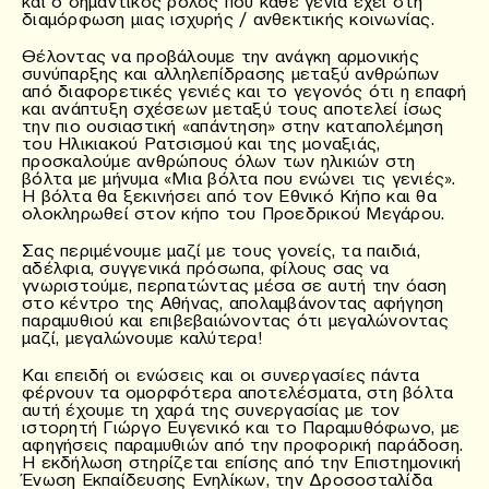
και ο σημαντικός ρόλος που κάθε γενιά έχει στη
διαμόρφωση μιας ισχυρής / ανθεκτικής κοινωνίας.
Θέλοντας να προβάλουμε την ανάγκη αρμονικής
συνύπαρξης και αλληλεπίδρασης μεταξύ ανθρώπων
από διαφορετικές γενιές και το γεγονός ότι η επαφή
και ανάπτυξη σχέσεων μεταξύ τους αποτελεί ίσως
την πιο ουσιαστική «απάντηση» στην καταπολέμηση
του Ηλικιακού Ρατσισμού και της μοναξιάς,
προσκαλούμε ανθρώπους όλων των ηλικιών στη
βόλτα με μήνυμα «Μια βόλτα που ενώνει τις γενιές».
Η βόλτα θα ξεκινήσει από τον Εθνικό Κήπο και θα
ολοκληρωθεί στον κήπο του Προεδρικού Μεγάρου.
Σας περιμένουμε μαζί με τους γονείς, τα παιδιά,
αδέλφια, συγγενικά πρόσωπα, φίλους σας να
γνωριστούμε, περπατώντας μέσα σε αυτή την όαση
στο κέντρο της Αθήνας, απολαμβάνοντας αφήγηση
παραμυθιού και επιβεβαιώνοντας ότι μεγαλώνοντας
μαζί, μεγαλώνουμε καλύτερα!
Και επειδή οι ενώσεις και οι συνεργασίες πάντα
φέρνουν τα ομορφότερα αποτελέσματα, στη βόλτα
αυτή έχουμε τη χαρά της συνεργασίας με τον
ιστορητή Γιώργο Ευγενικό και το Παραμυθόφωνο, με
αφηγήσεις παραμυθιών από την προφορική παράδοση.
Η εκδήλωση στηρίζεται επίσης από την Επιστημονική
Ένωση Εκπαίδευσης Ενηλίκων, την Δροσοσταλίδα