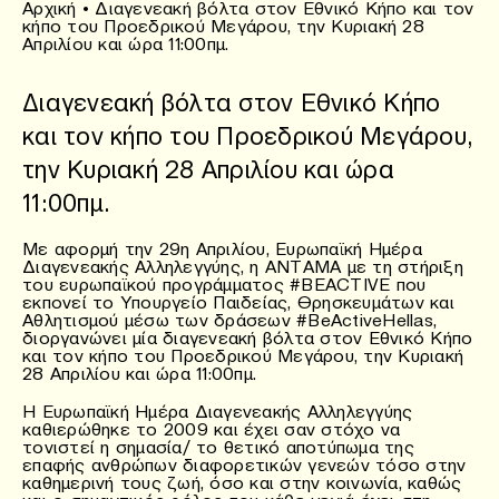
Αρχική
•
Διαγενεακή βόλτα στον Εθνικό Κήπο και τον
κήπο του Προεδρικού Μεγάρου, την Κυριακή 28
Απριλίου και ώρα 11:00πμ.
Διαγενεακή βόλτα στον Εθνικό Κήπο
και τον κήπο του Προεδρικού Μεγάρου,
την Κυριακή 28 Απριλίου και ώρα
11:00πμ.
Με αφορμή την 29η Απριλίου, Ευρωπαϊκή Ημέρα
Διαγενεακής Αλληλεγγύης, η ΑΝΤΑΜΑ με τη στήριξη
του ευρωπαϊκού προγράμματος #BEACTIVE που
εκπονεί το Υπουργείο Παιδείας, Θρησκευμάτων και
Αθλητισμού μέσω των δράσεων #BeActiveHellas,
διοργανώνει μία διαγενεακή βόλτα στον Εθνικό Κήπο
και τον κήπο του Προεδρικού Μεγάρου, την Κυριακή
28 Απριλίου και ώρα 11:00πμ.
Η Ευρωπαϊκή Ημέρα Διαγενεακής Αλληλεγγύης
καθιερώθηκε το 2009 και έχει σαν στόχο να
τονιστεί η σημασία/ το θετικό αποτύπωμα της
επαφής ανθρώπων διαφορετικών γενεών τόσο στην
καθημερινή τους ζωή, όσο και στην κοινωνία, καθώς