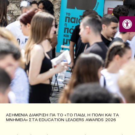
Ανοίξτε
ΑΣΗΜΈΝΙΑ ΔΙΆΚΡΙΣΗ ΓΙΑ ΤΟ «ΤΟ ΠΑΙΔΊ, Η ΠΌΛΗ ΚΑΙ ΤΑ
ΜΝΗΜΕΊΑ» ΣΤΑ EDUCATION LEADERS AWARDS 2026