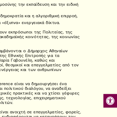
μοσύνης την εκπαίδευση και την ειδική
δημοκρατία και η αλγοριθμική επιρροή,
α «έξυπνα» ενεργειακά δίκτυα.
ουν εκπρόσωποι της Πολιτείας, της
ακαδημαϊκής κοινότητας, της κοινωνίας
.
αμβάνονται ο Δήμαρχος Αθηναίων
ης Εθνικής Επιτροπής για τα
αρία Γαβουνέλη, καθώς και
οί, θεσμικοί και επαγγελματίες από τον
ενέργειας και των ανθρωπίνων
rence είναι να δημιουργήσει ένα
ι πολιτικού διαλόγου, να αναδείξει
ρικές πρακτικές και να χτίσει γέφυρες
Ανοίξτε
ς, τεχνολογίας, επιχειρηματικού
ολιτών.
ίναι ανοιχτή σε επαγγελματίες, φορείς,
υ ενδιαφέρονται να κατανοήσουν τον