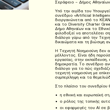
Σεράφειο – Δήμος Αθηναίω
Υπό την αιγίδα του Υπουργε
συνέδριο «Artificial Intellig
διοργανώνεται από το ΚΕΑΝ
και το Diversity Charter Gr
Δήμο Αθηναίων και το Εθνικ
φιλοδοξεί να αποτελέσει ση
διάλογο γύρω από την Τεχνη
δικαιώματα και τη βιώσιμη α
Η Τεχνητή Νοημοσύνη δεν α
μέλλοντος. Είναι ήδη παρού
εργασίας, στην εκπαίδευση, 
δημοκρατία. Το συνέδριο αν
διάλογο για το πώς σχεδιάζο
τεχνητή νοημοσύνη με επίκε
συμπερίληψη και τα θεμελιώ
Στο πλαίσιο του συνεδρίου 
η εθνική και ευρωπαϊκή σ
ο ρόλος της τοπικής αυτ
οι εφαρμογές του AI σε β