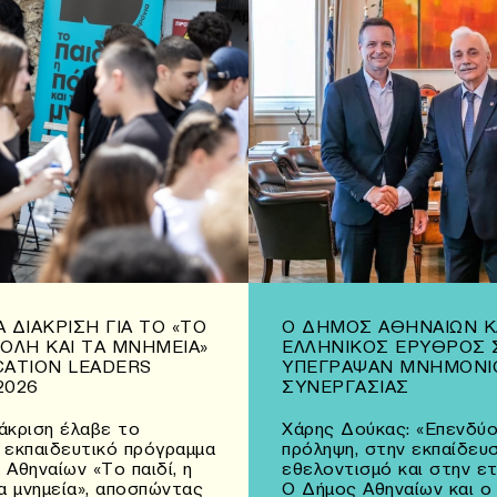
 ΔΙΆΚΡΙΣΗ ΓΙΑ ΤΟ «ΤΟ
Ο ΔΉΜΟΣ ΑΘΗΝΑΊΩΝ Κ
 ΠΌΛΗ ΚΑΙ ΤΑ ΜΝΗΜΕΊΑ»
ΕΛΛΗΝΙΚΌΣ ΕΡΥΘΡΌΣ 
CATION LEADERS
ΥΠΈΓΡΑΨΑΝ ΜΝΗΜΌΝΙ
2026
ΣΥΝΕΡΓΑΣΊΑΣ
άκριση έλαβε το
Χάρης Δούκας: «Επενδύο
 εκπαιδευτικό πρόγραμμα
πρόληψη, στην εκπαίδευσ
 Αθηναίων «Το παιδί, η
εθελοντισμό και στην ε
τα μνημεία», αποσπώντας
Ο Δήμος Αθηναίων και ο