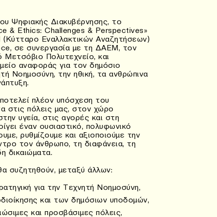
ν
ίου Ψηφιακής Διακυβέρνησης, το
ence & Ethics: Challenges & Perspectives»
 (Κύτταρο Εναλλακτικών Αναζητήσεων)
eece, σε συνεργασία με τη ΔΑΕΜ, τον
ό Μετσόβιο Πολυτεχνείο, και
μείο αναφοράς για τον δημόσιο
τή Νοημοσύνη, την ηθική, τα ανθρώπινα
νάπτυξη.
ποτελεί πλέον υπόσχεση του
σα στις πόλεις μας, στον χώρο
στην υγεία, στις αγορές και στη
οίγει έναν ουσιαστικό, πολυφωνικό
υμε, ρυθμίζουμε και αξιοποιούμε την
ντρο τον άνθρωπο, τη διαφάνεια, τη
δη δικαιώματα.
θα συζητηθούν, μεταξύ άλλων:
τρατηγική για την Τεχνητή Νοημοσύνη,
οδιοίκησης και των δημόσιων υποδομών,
ιώσιμες και προσβάσιμες πόλεις,