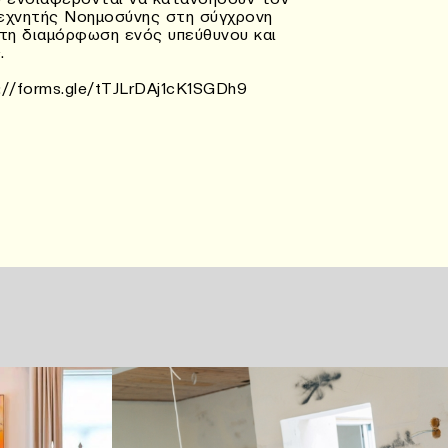
Τεχνητής Νοημοσύνης στη σύγχρονη
στη διαμόρφωση ενός υπεύθυνου και
.
://forms.gle/tTJLrDAj1cK1SGDh9