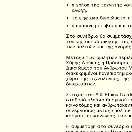
η χρήση της τεχνητής νοη
αγωγή,
τα ψηφιακά δικαιώματα, η 
η πράσινη μετάβαση και τ
Στο συνέδριο θα συμμετάσχ
τοπικής αυτοδιοίκησης, της 
των πολιτών και της αγοράς
Μεταξύ των ομιλητών περιλ
Χάρης Δούκας, η Πρόεδρος τ
Δικαιώματα του Ανθρώπου Μ
διακεκριμένοι πανεπιστημιακ
χώρο της τεχνολογίας, της 
δικαιωμάτων.
Στόχος του AI& Ethics Confe
σταθερό πλαίσιο θεσμικού κα
καινοτόμες και ανθρωποκεντ
συνεργασίας μεταξύ πολιτική
κόσμου και κοινωνίας των π
Η συμμετοχή στο συνέδριο ε
οργανισμούς και πολίτες πο