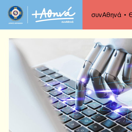
συνΑθηνά