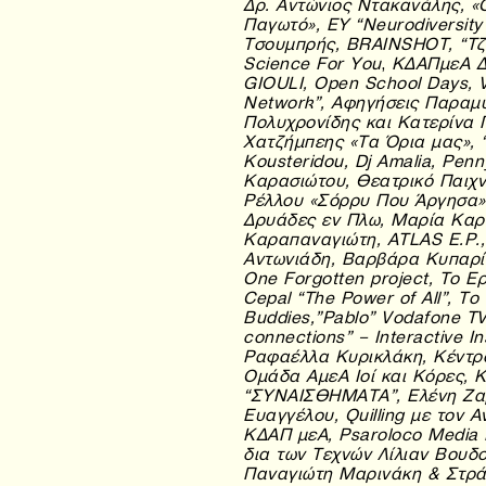
Δρ. Αντώνιος Ντακανάλης, «
Παγωτό», EY “Neurodiversit
Τσουμπρής, BRAINSHOT, “Τζ
Science For You
,
ΚΔΑΠμεΑ Δή
GIOULI, Open School Days, V
Network”, Αφηγήσεις Παραμυ
Πολυχρονίδης και Κατερίνα 
Χατζήμπεης «Τα Όρια μας», “
Kousteridou, Dj Amalia, Pen
Καρασιώτου, Θεατρικό Παιχν
Ρέλλου
«Σόρρυ Που Άργησα» 
Δρυάδες εν Πλω, Μαρία Καρα
Καραπαναγιώτη,
ATLAS E.P.
Αντωνιάδη, Βαρβάρα Κυπαρί
One Forgotten project, Το 
Cepal “The Power of All”, Τ
Buddies,”Pablo” Vodafone TV
connections” – Interactive I
Ραφαέλλα Κυρικλάκη, Κέντρ
Ομάδα ΑμεΑ Ιοί και Κόρες, 
“ΣΥΝΑΙΣΘΗΜΑΤΑ”, Ελένη Ζαρ
Ευαγγέλου, Quilling με τον
ΚΔΑΠ μεΑ, Psaroloco Media L
δια των Τεχνών Λίλιαν Βουδ
Παναγιώτη Μαρινάκη & Στρά