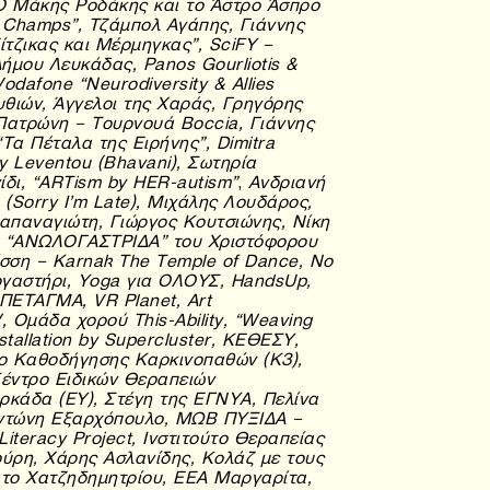
Ο Μάκης Ροδάκης και το Άστρο Άσπρο
y Champs”, Τζάμπολ Αγάπης, Γιάννης
ίτζικας και Μέρμηγκας”,
SciFY –
μου Λευκάδας, Panos Gourliotis &
odafone “Neurodiversity & Allies
θιών, Άγγελοι της Χαράς, Γρηγόρης
Πατρώνη – Τουρνουά Boccia, Γιάννης
Τα Πέταλα της Ειρήνης”, Dimitra
ny Leventou (Bhavani), Σωτηρία
ίδι,
“ARTism by HER-autism”
,
Ανδριανή
(Sorry I’m Late), Μιχάλης Λουδάρος,
παναγιώτη, Γιώργος Κουτσιώνης, Νίκη
, “ΑΝΩΛΟΓΑΣΤΡΙΔΑ” του Χριστόφορου
σση – Karnak The Temple of Dance, No
Εργαστήρι, Yoga για ΟΛΟΥΣ
, HandsUp,
ο ΠΕΤΑΓΜΑ, VR Planet, Art
, Ομάδα χορού This-Ability, “Weaving
nstallation by Supercluster, ΚΕΘΕΣΥ,
ο Καθοδήγησης Καρκινοπαθών (Κ3),
Κέντρο Ειδικών Θεραπειών
κάδα (ΕΥ), Στέγη της ΕΓΝΥΑ, Πελίνα
 Αντώνη Εξαρχόπουλο, ΜΩΒ ΠΥΞΙΔΑ –
iteracy Project, Ινστιτούτο Θεραπείας
ούρη, Χάρης Ασλανίδης, Κολάζ με τους
το Χατζηδημητρίου, ΕΕΑ Μαργαρίτα,