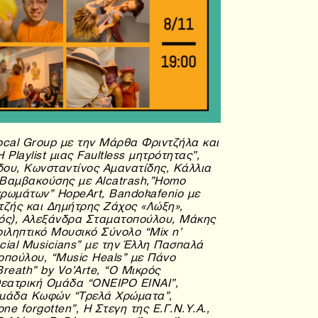
cal Group με την Μάρθα Φριντζήλα και
Playlist μιας Faultless μητρότητας”,
ου, Κωνσταντίνος Αμανατίδης, Κάλλια
ς Βαμβακούσης με Alcatrash,”Homo
ρωμάτων” HopeArt, Bandokafenio με
τζής και Δημήτρης Ζάχος
«Λώξη»
,
λός), Αλεξάνδρα Σταματοπούλου, Μάκης
ιληπτικό Μουσικό Σύνολο “Mix n’
cial Musicians” με την Έλλη Πασπαλά
οπούλου, “Music Heals” με Πάνο
Breath” by
Vo’Arte,
“O Μικρός
Θεατρική Ομάδα “ΟΝΕΙΡΟ ΕΙΝΑΙ”,
Ομάδα Κωφών “Τρελά Χρώματα”,
ne forgotten”, Η Στεγη της Ε.Γ.Ν.Υ.Α.,