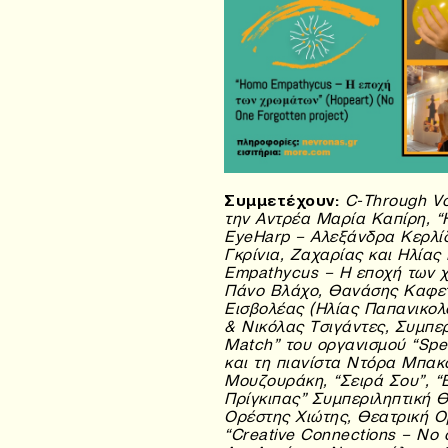
Συμμετέχουν:
C-Through Vo
την Αντρέα Μαρία Καπίρη, “Η 
EyeHarp – Αλεξάνδρα Κερλίδ
Γκρίνια, Ζαχαρίας και Ηλία
Empathycus – Η εποχή των χ
Πάνο Βλάχο, Θανάσης Καφε
Εισβολέας (Ηλίας Παπανικο
& Νικόλας Τσιγάντες, Συμπερ
Match” του οργανισμού “Spe
και τη πιανίστα Ντόρα Μπακ
Μουζουράκη, “Σειρά Σου”, “
Πρίγκιπας” Συμπεριληπτική 
Ορέστης Χιώτης, Θεατρική 
“Creative Connections – No o