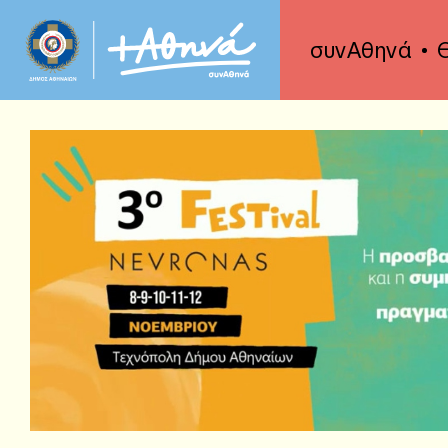
συνΑθηνά