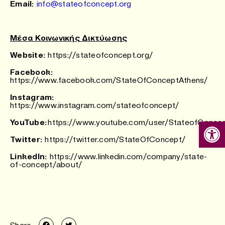
Email:
info@stateofconcept.org
Μέσα Κοινωνικής Δικτύωσης
Website:
https://stateofconcept.org/
Facebook:
https://www.facebook.com/StateOfConceptAthens/
Instagram:
https://www.instagram.com/stateofconcept/
Ανοίξτε
YouTube
:
https://www.youtube.com/user/StateofConce
Twitter:
https://twitter.com/StateOfConcept/
LinkedIn:
https://www.linkedin.com/company/state-
of-concept/about/