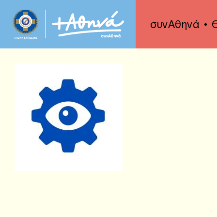
συνΑθηνά