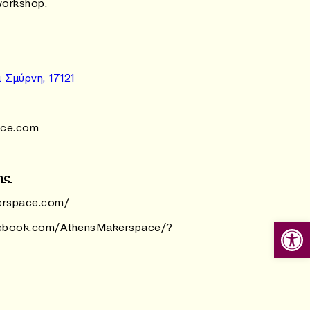
workshop.
Σμύρνη, 17121
ace.com
ης
erspace.com/
Ανοίξτε
ebook.com/AthensMakerspace/?