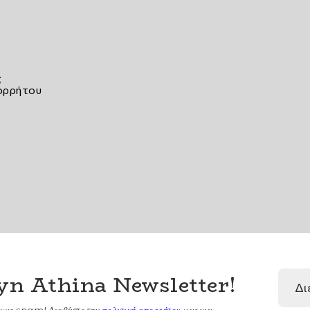
ς
ορρήτου
yn Athina Newsletter
!
ουμε spam! Διαβάστε την
πολιτική απορρήτου
μας για