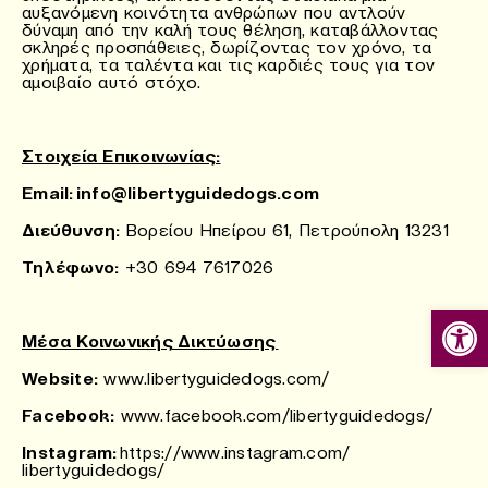
αυξανόμενη κοινότητα ανθρώπων που αντλούν
δύναμη από την καλή τους θέληση, καταβάλλοντας
σκληρές προσπάθειες, δωρίζοντας τον χρόνο, τα
χρήματα, τα ταλέντα και τις καρδιές τους για τον
αμοιβαίο αυτό στόχο.
Στοιχεία Επικοινωνίας:
Email:
info@libertyguidedogs.com
Διεύθυνση:
Βορείου Ηπείρου 61, Πετρούπολη 13231
Τηλέφωνο:
+30 694 7617026
Ανοίξτε
Μέσα Κοινωνικής Δικτύωσης
Website:
www.libertyguidedogs.com/
Facebook:
www.facebook.com/libertyguidedogs/
Instagram:
https://www.instagram.com/
libertyguidedogs/