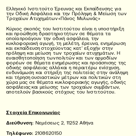
Ελληνικό Ινστιτούτο Έρευνας και Εκπαίδευσης για
την Οδική Ασφάλεια και την Πρόληψη & Μείωση των
Τροχαίων Ατυχημάτων «Πάνος Μυλωνάς»
Κύριος σκοπός του Ινστιτούτου είναι η υποστήριξη
και προώθηση δραστηριοτήτων σε θέματα τα
οποία προάγουν την οδική ασφάλεια, την
κυκλοφοριακή αγωγή, τη μελέτη, έρευνα, ενημέρωση
και εκπαίδευση στοχεύοντας κατ’ εξοχήν στην
πρόληψη και μείωση των τροχαίων ατυχημάτων. Η
ευαισθητοποίηση των πολιτών και των αρμοδίων
φορέων σε θέματα ενημέρωσης και προάσπισης της
οδικής ασφάλειας αλλά και η περαιτέρω ενίσχυση,
ενδυνάμωση και στήριξη της πολιτείας στην ανάληψη
και τήρηση ουσιαστικών μέτρων και πολιτικών στη
χώρα μας σε θέματα κυκλοφοριακής αγωγής, οδικής
ασφάλειας και μείωσης των τροχαίων συμβάντων,
αποτελούν βασικούς στόχους του Ινστιτούτου.
Στοιχεία Επικοινωνίας
Διεύθυνση:
Νεμέσεως 2, 11252 Αθήνα
Τηλέφωνο
:
2108620150