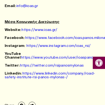
Email
:
info@ioas.gr
Μέσα Κοινωνικής Δικτύωσης
Website:
https://www.ioas.gr/
Facebook:
https://www.facebook.com/ioas.panos.milon
Instagram
:
https://www.instagram.com/ioas_rsi/
YouTube
Ανοίξτε
Channel
https://www.youtube.com/user/ioaspanos
Twitter:
https://twitter.com/rsipanosmylonas
Linkedin:
https://www.linkedin.com/company/road-
safety-institute-rsi-panos-mylonas-/