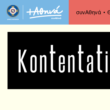
συνΑθηνά