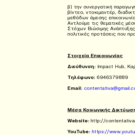
β) την συνεργατική παραγωγ
βίντεο, ντοκιμαντέρ, διαδι
μεθόδων άμεσης επικοινωνία
Αντλούμε τις θεματικές μέ
Στόχων Βιώσιμης Ανάπτυξης 
πολιτικές προτάσεις που προ
Στοιχεία Επικοινωνίας
Διεύθυνση:
Impact Hub, Καρ
Τηλέφωνο:
6946379889
Email:
contentativa@gmail.
Μέσα Κοινωνικής Δικτύωσ
Website
:
http://contentativ
YouTube
:
https://www.yout