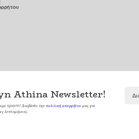
ς
ορρήτου
yn Athina Newsletter
!
ουμε spam! Διαβάστε την
πολιτική απορρήτου
μας για
ες λεπτομέρειες.