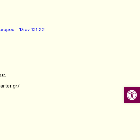
ιάμου – Ίλιον 131 22
ης
arter.gr/
Ανοίξτε