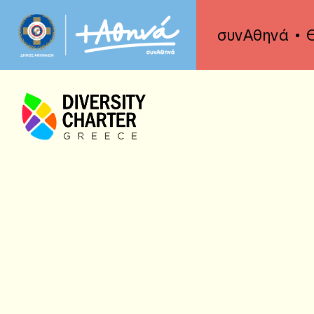
συνΑθηνά