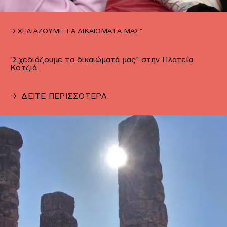
“ΣΧΕΔΙΆΖΟΥΜΕ ΤΑ ΔΙΚΑΙΏΜΑΤΆ ΜΑΣ”
"Σχεδιάζουμε τα δικαιώματά μας" στην Πλατεία
Κοτζιά
→
ΔΕΙΤΕ ΠΕΡΙΣΣΟΤΕΡΑ