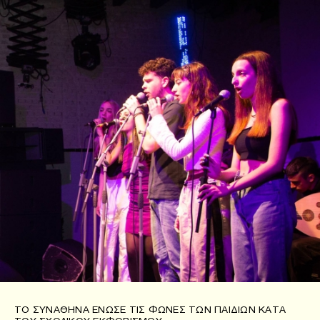
ΤO ΣΥΝΑΘΗΝΆ ΈΝΩΣΕ ΤΙΣ ΦΩΝΈΣ ΤΩΝ ΠΑΙΔΙΏΝ ΚΑΤΆ