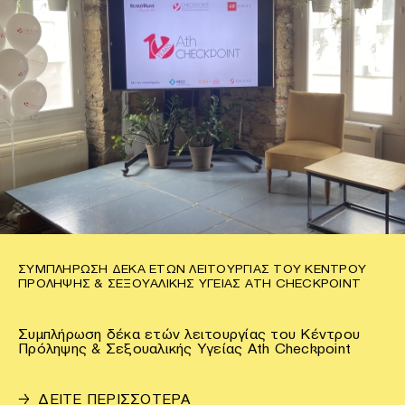
ΣΥΜΠΛΉΡΩΣΗ ΔΈΚΑ ΕΤΏΝ ΛΕΙΤΟΥΡΓΊΑΣ ΤΟΥ ΚΈΝΤΡΟΥ
ΠΡΌΛΗΨΗΣ & ΣΕΞΟΥΑΛΙΚΉΣ ΥΓΕΊΑΣ ATH CHECKPOINT
Συμπλήρωση δέκα ετών λειτουργίας του Κέντρου
Πρόληψης & Σεξουαλικής Υγείας Ath Checkpoint
→
ΔΕΙΤΕ ΠΕΡΙΣΣΟΤΕΡΑ