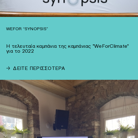
WEFOR “SYNOPSIS”
Η τελευταία καμπάνια της καμπάνιας "WeForClimate"
για το 2022
→
ΔΕΙΤΕ ΠΕΡΙΣΣΟΤΕΡΑ