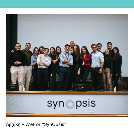
Αρχική
•
WeFor “SynOpsis”