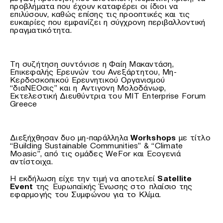
προβλήματα που έχουν καταφέρει οι ίδιοι να
επιλύσουν, καθώς επίσης τις προοπτικές και τις
ευκαιρίες που εμφανίζει η σύγχρονη περιβαλλοντική
πραγματικότητα.
Τη συζήτηση συντόνισε η Φαίη Μακαντάση,
Επικεφαλής Ερευνών του Ανεξάρτητου, Μη-
Κερδοσκοπικού Ερευνητικού Οργανισμού
“διαΝΕΟσις” και η Αντιγονη Μολοδάνωφ,
Εκτελεστική Διευθύντρια του MIT Enterprise Forum
Greece
Διεξήχθησαν δυο μη-παράλληλα
Workshops
με τίτλο
“Building Sustainable Communities” & “Climate
Moasic”, από τις ομάδες WeFor και Ecoγενιά
αντίστοιχα.
Η εκδήλωση είχε την τιμή να αποτελεί
Satellite
Event
της Ευρωπαϊκής Ένωσης στο πλαίσιο της
εφαρμογής του Συμφώνου για το Κλίμα.