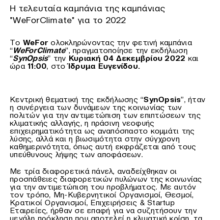
Η τελευταία καμπάνια της καμπάνιας
"WeForClimate" για το 2022
Το
WeFor
ολοκληρώνοντας την φετινή καμπάνια
“
WeForClimate
”, πραγματοποίησε την εκδήλωση
“
SynOpsis
” την
Κυριακή 04 Δεκεμβρίου 2022
και
ώρα
11:00
, στο
Ίδρυμα Ευγενίδου.
Κεντρική θεματική της εκδήλωσης “
SynOpsis
”, ήταν
η συνέργεια των δυνάμεων της κοινωνίας των
πολιτών για την αντιμετώπιση των επιπτώσεων της
κλιματικής αλλαγής, η πράσινη νεοφυής
επιχειρηματικότητα ως αναπόσπαστο κομμάτι της
λύσης, αλλά και η βιωσιμότητα στην σύγχρονη
καθημερινότητα, όπως αυτή εκφράζεται από τους
υπεύθυνους λήψης των αποφάσεων.
Με τρία διαφορετικά πάνελ, αναδείχθηκαν οι
προσπάθειες διαφορετικών πυλώνων της κοινωνίας
για την αντιμετώπιση του προβλήματος. Με αυτόν
τον τρόπο, Μη-Κυβερνητικοί Οργανισμοί, Θεσμοί,
Κρατικοί Οργανισμοί, Επιχειρήσεις & Startup
Εταιρείες, ήρθαν σε επαφή για να συζητήσουν την
μεγάλη πρόκληση που αποτελεί η κλιματική κρίση, τα