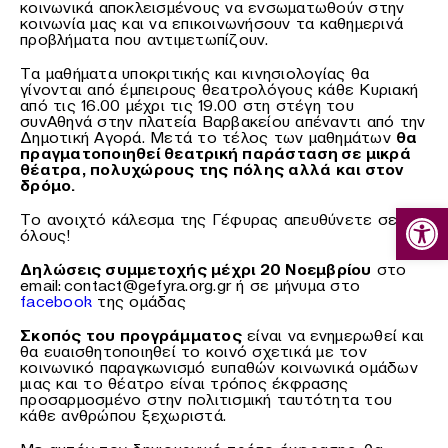
κοινωνικά αποκλεισμένους να ενσωματωθούν στην
κοινωνία μας και να επικοινωνήσουν τα καθημερινά
προβλήματα που αντιμετωπίζουν.
Τα μαθήματα υποκριτικής και κινησιολογίας θα
γίνονται από έμπειρους θεατρολόγους κάθε Κυριακή
από τις 16.00 μέχρι τις 19.00 στη στέγη του
συνΑθηνά στην πλατεία Βαρβακείου απέναντι από την
Δημοτική Αγορά. Μετά το τέλος των μαθημάτων
θα
πραγματοποιηθεί θεατρική παράσταση σε μικρά
θέατρα, πολυχώρους της πόλης αλλά και στον
δρόμο.
Ανοίξτε
Το ανοιχτό κάλεσμα της Γέφυρας απευθύνετε σε
όλους!
Δηλώσεις συμμετοχής μέχρι 20 Νοεμβρίου
στο
email: contact@gefyra.org.gr ή σε μήνυμα στο
facebook
της ομάδας
Σκοπός του προγράμματος
είναι να ενημερωθεί και
θα ευαισθητοποιηθεί το κοινό σχετικά με τον
κοινωνικό παραγκωνισμό ευπαθών κοινωνικά ομάδων
μιας και το θέατρο είναι τρόπος έκφρασης
προσαρμοσμένο στην πολιτισμική ταυτότητα του
κάθε ανθρώπου ξεχωριστά.