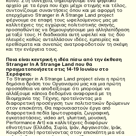
κοινό. Στη συνέχεια, δημιουργούμε ένα ψηφιακό
αρχείο με τα έργα που έχει μέχρι στιγμής και τέλος,
συντονίζουμε συναντήσεις όπου και με αφορμή το
επερχόμενο Stranger in A Strange Land project
φέρνουμε σε επαφή τους ωφελούμενους μας με
καλλιτέχνες της εγχώριας πολιτιστικής σκηνής,
προσπαθώντας να δημιουργήσουμε μια αλληλεπίδραση
μεταξύ τους. Η διαδικασία αυτή ωφελεί και τις δύο
πλευρές καθώς ανταλλάσουν ιδέες, εμπειρίες και
ερεθίσματα και συνεπώς ανατροφοδοτούν τη σκέψη
και την ενέργεια τους.
Ποια είναι κεντρική η ιδέα πίσω από την έκθεση
Stranger In A Strange Land που θα
πραγματοποιήσετε στις 14-19 Ιουνίου στο
Σεράφειο;
Το Stranger in A Strange Land project είναι η πρώτη
δημόσια δράση του Οργανισμού μας και μια πρώτη
προσπάθεια να αποδείξουμε ότι μπορούμε να
αλλάξουμε κάποια δεδομένα αναφορικά με τη
Βιομηχανία της Τέχνης, προτείνοντας μια
διαφορετική προσέγγιση των πολιτιστικών δρώμενων
στον επισκέπτη. Θα παρουσιαστούν έργα από
διαφορετικά πεδία (φωτογραφία, ζωγραφική,
εγκαταστάσεις, video art, γλυπτική, μουσική,
Performance Art) και καλλιτέχνες διαφόρων
εθνοτήτων (Ελλάδα, Συρία, Ιράν, Αφγανιστάν, Ιράκ,
Κουρδιστάν) προτείνοντας στον επισκέπτη μια νέα