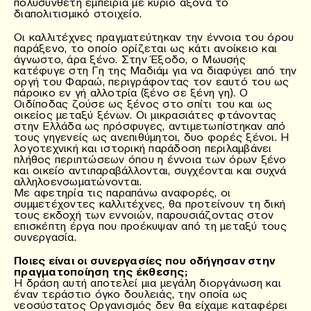
πολυσύνθετη εμπειρία με κύριο άξονα το
διαπολιτισμικό στοιχείο.
Οι καλλιτέχνες πραγματεύτηκαν την έννοια του όρου
παράξενο, το οποίο ορίζεται ως κάτι ανοίκειο και
άγνωστο, άρα ξένο. Στην Έξοδο, ο Μωυσής
κατέφυγε στη Γη της Μαδιάμ για να διαφύγει από την
οργή του Φαραώ, περιγράφοντας τον εαυτό του ως
πάροικο εν γή αλλοτρία (ξένο σε ξένη γη). Ο
Οιδίποδας ζούσε ως ξένος στο σπίτι του και ως
οικείος μεταξύ ξένων. Οι μικρασιάτες φτάνοντας
στην Ελλάδα ως πρόσφυγες, αντιμετωπίστηκαν από
τους γηγενείς ως ανεπιθύμητοι, δυο φορές ξένοι. Η
λογοτεχνική και ιστορική παράδοση περιλαμβάνει
πλήθος περιπτώσεων όπου η έννοια των όρων ξένο
και οικείο αντιπαραβάλλονται, συγχέονται και συχνά
αλληλοενσωματώνονται.
Με αφετηρία τις παραπάνω αναφορές, οι
συμμετέχοντες καλλιτέχνες, θα προτείνουν τη δική
τους εκδοχή των εννοιών, παρουσιάζοντας στον
επισκέπτη έργα που προέκυψαν από τη μεταξύ τους
συνεργασία.
Ποιες είναι οι συνεργασίες που οδήγησαν στην
πραγματοποίηση της έκθεσης;
Η δράση αυτή αποτελεί μια μεγάλη διοργάνωση και
έναν τεράστιο όγκο δουλειάς, την οποία ως
νεοσύστατος Οργανισμός δεν θα είχαμε καταφέρει