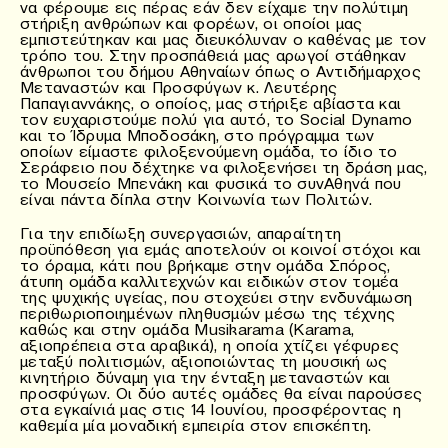
να φέρουμε εις πέρας εάν δεν είχαμε την πολύτιμη
στήριξη ανθρώπων και φορέων, οι οποίοι μας
εμπιστεύτηκαν και μας διευκόλυναν ο καθένας με τον
τρόπο του. Στην προσπάθειά μας αρωγοί στάθηκαν
άνθρωποι του δήμου Αθηναίων όπως ο Αντιδήμαρχος
Μεταναστών και Προσφύγων κ. Λευτέρης
Παπαγιαννάκης, ο οποίος, μας στήριξε αβίαστα και
τον ευχαριστούμε πολύ για αυτό, το Social Dynamo
και το Ίδρυμα Μποδοσάκη, στο πρόγραμμα των
οποίων είμαστε φιλοξενούμενη ομάδα, το ίδιο το
Σεράφειο που δέχτηκε να φιλοξενήσει τη δράση μας,
το Μουσείο Μπενάκη και φυσικά το συνΑθηνά που
είναι πάντα δίπλα στην Κοινωνία των Πολιτών.
Για την επιδίωξη συνεργασιών, απαραίτητη
προϋπόθεση για εμάς αποτελούν οι κοινοί στόχοι και
το όραμα, κάτι που βρήκαμε στην ομάδα Σπόρος,
άτυπη ομάδα καλλιτεχνών και ειδικών στον τομέα
της ψυχικής υγείας, που στοχεύει στην ενδυνάμωση
περιθωριοποιημένων πληθυσμών μέσω της τέχνης
καθώς και στην ομάδα Musikarama (Karama,
αξιοπρέπεια στα αραβικά), η οποία χτίζει γέφυρες
μεταξύ πολιτισμών, αξιοποιώντας τη μουσική ως
κινητήριο δύναμη για την ένταξη μεταναστών και
προσφύγων. Οι δύο αυτές ομάδες θα είναι παρούσες
στα εγκαίνιά μας στις 14 Ιουνίου, προσφέροντας η
καθεμία μία μοναδική εμπειρία στον επισκέπτη.