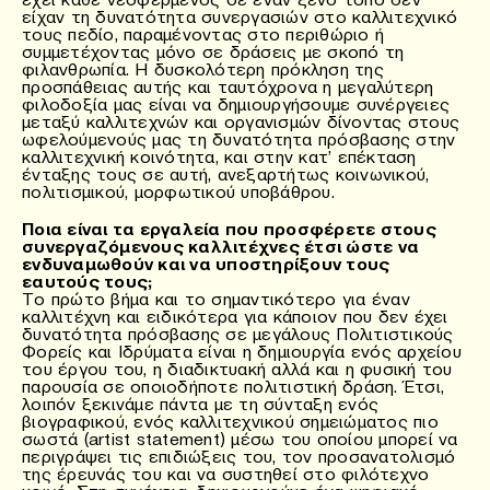
είχαν τη δυνατότητα συνεργασιών στο καλλιτεχνικό
τους πεδίο, παραμένοντας στο περιθώριο ή
συμμετέχοντας μόνο σε δράσεις με σκοπό τη
φιλανθρωπία. Η δυσκολότερη πρόκληση της
προσπάθειας αυτής και ταυτόχρονα η μεγαλύτερη
φιλοδοξία μας είναι να δημιουργήσουμε συνέργειες
μεταξύ καλλιτεχνών και οργανισμών δίνοντας στους
ωφελούμενούς μας τη δυνατότητα πρόσβασης στην
καλλιτεχνική κοινότητα, και στην κατ’ επέκταση
ένταξης τους σε αυτή, ανεξαρτήτως κοινωνικού,
πολιτισμικού, μορφωτικού υποβάθρου.
Ποια είναι τα εργαλεία που προσφέρετε στους
συνεργαζόμενους καλλιτέχνες έτσι ώστε να
ενδυναμωθούν και να υποστηρίξουν τους
εαυτούς τους;
Το πρώτο βήμα και το σημαντικότερο για έναν
καλλιτέχνη και ειδικότερα για κάποιον που δεν έχει
δυνατότητα πρόσβασης σε μεγάλους Πολιτιστικούς
Φορείς και Ιδρύματα είναι η δημιουργία ενός αρχείου
του έργου του, η διαδικτυακή αλλά και η φυσική του
παρουσία σε οποιοδήποτε πολιτιστική δράση. Έτσι,
λοιπόν ξεκινάμε πάντα με τη σύνταξη ενός
βιογραφικού, ενός καλλιτεχνικού σημειώματος πιο
σωστά (artist statement) μέσω του οποίου μπορεί να
περιγράψει τις επιδιώξεις του, τον προσανατολισμό
της έρευνάς του και να συστηθεί στο φιλότεχνο