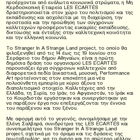
προέρχονται από ευάλωτα κοινωνικά στρώματα, η Μη
Κερδοσκοπική Εταιρεία LES ÉCARTÉS
δραστηριοποιείται στον χώρο του πολιτισμού και της
εκπαίδευσης και ασχολείται με τη διαχείριση, την
προστασία και την προώθηση των σύγχρονων
καλλιτεχνών προσφέροντας ευκαιρίες εκπαίδευσης,
δικτύωσης και ένταξης στην καλλιτεχνική κοινότητα
και την ελληνική κοινωνία.
To Stranger In A Strange Land project, το οποίο θα
φιλοξενηθεί από τις 14 έως τις 19 Ιουνίου στο
Σεράφειο του δήμου Αθηναίων, είναι η πρώτη
δημόσια δράση του οργανισμού LES ÉCARTÉS
παρουσιάζει έργα σύγχρονων καλλιτεχνών από
διαφορετικά πεδία (εικαστικά, μουσική, Performance
Art προτείνοντας στον επισκέπτη μια νέα
πολυσύνθετη εμπειρία με κύριο άξονα το
διαπολιτισμικό στοιχείο. Καλλιτέχνες από την
Ελλάδα, τη Συρία, το Ιράν, το Αφγανιστάν, το Ιράκ και
το Κουρδιστάν εργάστηκαν και συνεργάστηκαν για
να παράξουν έργα που επεξεργάζονται την έννοια
του παράξενου και του ξένου.
Με αφορμή αυτό το γεγονός, συνομιλήσαμε με την
Ελένη Σαλβαρά, συνιδρύτρια της LES ÉCARTÉS και
συνεπιμελήτρια του Stranger In A Strange Land
project, σχετικά με το όραμα και τις δράσεις της
πρωτοβουλίας, για το άμεσο και το απώτερο μέλλον.