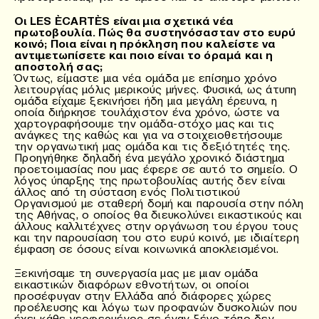
Οι LES ÈCARTÈS είναι μια σχετικά νέα
πρωτοβουλία. Πώς θα συστηνόσασταν στο ευρύ
κοινό; Ποια είναι η πρόκληση που καλείστε να
αντιμετωπίσετε και ποιο είναι το όραμά και η
αποστολή σας;
Όντως, είμαστε μια νέα ομάδα με επίσημο χρόνο
λειτουργίας μόλις μερικούς μήνες. Φυσικά, ως άτυπη
ομάδα είχαμε ξεκινήσει ήδη μια μεγάλη έρευνα, η
οποία διήρκησε τουλάχιστον ένα χρόνο, ώστε να
χαρτογραφήσουμε την ομάδα-στόχο μας και τις
ανάγκες της καθώς και για να στοιχειοθετήσουμε
την οργανωτική μας ομάδα και τις δεξιότητές της.
Προηγήθηκε δηλαδή ένα μεγάλο χρονικό διάστημα
προετοιμασίας που μας έφερε σε αυτό το σημείο. Ο
λόγος ύπαρξης της πρωτοβουλίας αυτής δεν είναι
άλλος από τη σύσταση ενός Πολιτιστικού
Οργανισμού με σταθερή δομή και παρουσία στην πόλη
της Αθήνας, ο οποίος θα διευκολύνει εικαστικούς και
άλλους καλλιτέχνες στην οργάνωση του έργου τους
και την παρουσίαση του στο ευρύ κοινό, με ιδιαίτερη
έμφαση σε όσους είναι κοινωνικά αποκλεισμένοι.
Ξεκινήσαμε τη συνεργασία μας με μιαν ομάδα
εικαστικών διαφόρων εθνοτήτων, οι οποίοι
προσέφυγαν στην Ελλάδα από διάφορες χώρες
προέλευσης και λόγω των προφανών δυσκολιών που
έχει κάθε νεοφερμένος σε έναν ξένο τόπο δεν