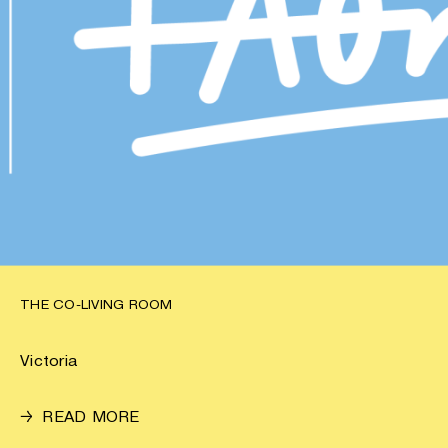
THE CO-LIVING ROOM
Victoria
→
READ MORE