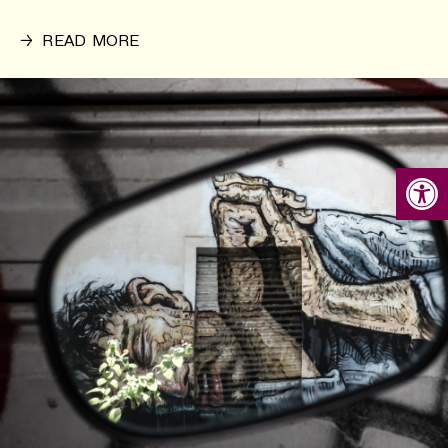
→
READ MORE
Open